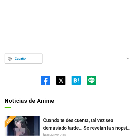
Español
Twit
ter
Noticias de Anime
Cuando te des cuenta, tal vez sea
demasiado tarde… Se revelan la sinopsis
y fotogramas del episodio 8 del anime
hace 33 minutos