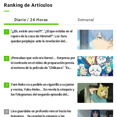
Ranking de Artículos
Diario / 24 Horas
Semanal
"¡¿Eh, existe uno real?!", "¿El que estaba en el
ropero de la casa de Himmel?": Los fans
quedan perplejos ante la revelación del
"Cuerno del Dragón Oscuro" que apareció en
el episodio 1 de "Frieren: Más allá del final del
viaje"
¡Pensaban que solo era tierno!... Sorpresa por
el contraste en el video de preparación previa
al estreno de la película de "Chiikawa": "Es
más crudo de lo imaginado", "Hablan puro de
trabajo"
Yani-Neko va a pedirle un cigarrillo a su junior
y vecina, Yaku-Neko... Se revela la sinopsis y
los fotogramas del segundo episodio del
anime "Chainsmoker Cat"
Lisa guardaba un profundo rencor hacia los
humanos… Se revelan la sinopsis y las