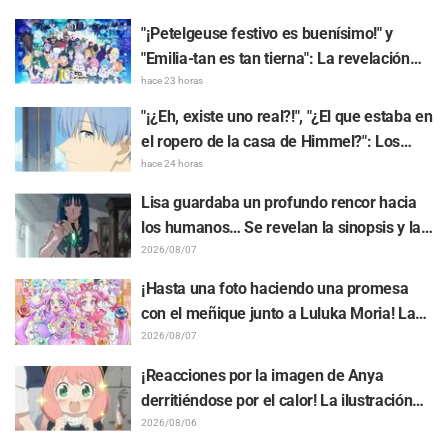
"BanG Dream! Yume∞Mita"
"¡Petelgeuse festivo es buenísimo!" y
"Emilia-tan es tan tierna": La revelación
del arte visual del evento del 10.º
hace 23 horas
aniversario del anime "Re:ZERO -Starting
"¡¿Eh, existe uno real?!", "¿El que estaba en
Life in Another World-" genera gran
el ropero de la casa de Himmel?": Los
entusiasmo
fans quedan perplejos ante la revelación
hace 24 horas
del "Cuerno del Dragón Oscuro" que
Lisa guardaba un profundo rencor hacia
apareció en el episodio 1 de "Frieren: Más
los humanos… Se revelan la sinopsis y las
allá del final del viaje"
primeras imágenes del episodio 6 del
2026/08/07
anime “Goodbye, Lara”
¡Hasta una foto haciendo una promesa
con el meñique junto a Luluka Moria! La
publicación de Nao Tōyama, la actriz de
2026/08/07
voz de "Star Detective Precure!", al asistir
¡Reacciones por la imagen de Anya
al Dream Stage genera repercusión con
derritiéndose por el calor! La ilustración
comentarios como "¡Es una doble Arcana!"
promocional de "SPY x FAMILY" provoca
2026/08/06