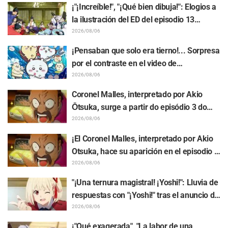
comentarios como: "Anya se está
¡"¡Increíble!", "¡Qué bien dibuja!": Elogios a
derritiendo"
la ilustración del ED del episodio 13
realizada por Asaki Yuikawa, actriz de voz
2026/08/06
del protagonista de "The Elusive Samurai"
¡Pensaban que solo era tierno!... Sorpresa
por el contraste en el video de
preparación previa al estreno de la
2026/08/06
película de "Chiikawa": "Es más crudo de
Coronel Malles, interpretado por Akio
lo imaginado", "Hablan puro de trabajo"
Ōtsuka, surge a partir do episódio 3 do
anime de TV "The Ghost in the Shell"!
2026/08/06
Comentário do elenco e arte final são
¡El Coronel Malles, interpretado por Akio
revelados
Otsuka, hace su aparición en el episodio 3
del anime de TV "The Ghost in the Shell"!
2026/08/06
Revelan comentarios del elenco y la
"¡Una ternura magistral! ¡Yoshi!": Lluvia de
tarjeta final (endcard)
respuestas con "¡Yoshi!" tras el anuncio de
la colaboración entre "Lycoris Recoil" y
2026/08/06
Kumamine, creador de "Shigoto Neko"
¡"Qué exagerada", "La labor de una