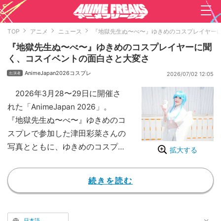
TOP
アニメ
ニュース
『地獄先生ぬ〜べ〜』ゆきめのコスプレイヤー
『地獄先生ぬ〜べ〜』ゆきめのコスプレイヤーに聞
く、コスイベントの面白さと大変さ
AnimeJapan2026コスプレ
2026/07/02 12:05
2026年3月28〜29日に開催さ
れた「AnimeJapan 2026」。
『地獄先生ぬ〜べ〜』ゆきめのコ
スプレで参加した津田彩菜さんの
写真とともに、ゆきめのコスプレ
拡大する
のきっかけやこだわりについて伺
ったインタビューをお届けする。
続きを読む
——今回『地獄先生ぬ〜べ〜』の
ゆきめのコスプレをしたいと思っ
たきっかけは何でしょうか？
日本語