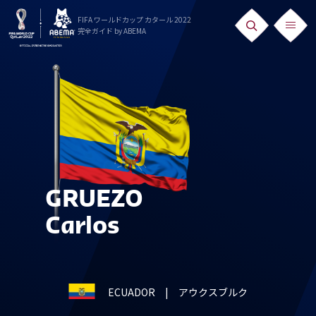
FIFA ワールドカップ カタール 2022
完全ガイド
by ABEMA
ニュース
News
出場国
Teams
日本代表
GRUEZO
Team Japan
Carlos
日程・結果
Schedule
ECUADOR
| アウクスブルク
ランキング