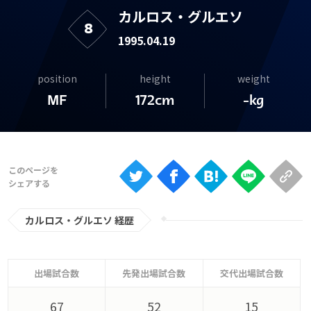
Ranking
カルロス・グルエソ
8
大会について
1995.04.19
About
position
height
weight
MF
172cm
-kg
視聴方法
iOS Apps
Android
カルロス・グルエソ 経歴
Web
ABEMAの視聴について
TV
出場試合数
先発出場試合数
交代出場試合数
67
52
15