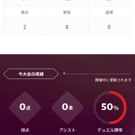
メディアアライアンス
得点
警告
退場
2
8
0
今大会の成績
0
0
50
％
点
本
得点
アシスト
デュエル勝率