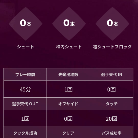
運営会社
ご利用にあたって
0
0
0
本
本
本
プライバシーポリシー
お問い合わせ
シュート
枠内シュート
被シュートブロック
Share
© AbemaTV. Inc. All Rights Reserved.
プレー時間
先発出場数
選手交代 IN
45分
1回
0回
選手交代 OUT
オフサイド
タッチ
1回
0回
20回
タックル成功
クリア
パス成功率