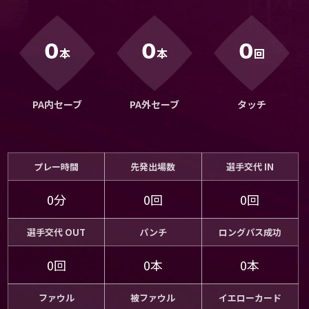
運営会社
ご利用にあたって
0
0
0
本
本
回
プライバシーポリシー
お問い合わせ
PA内セーブ
PA外セーブ
タッチ
Share
© AbemaTV. Inc. All Rights Reserved.
プレー時間
先発出場数
選手交代 IN
0分
0回
0回
選手交代 OUT
パンチ
ロングパス成功
0回
0本
0本
ファウル
被ファウル
イエローカード