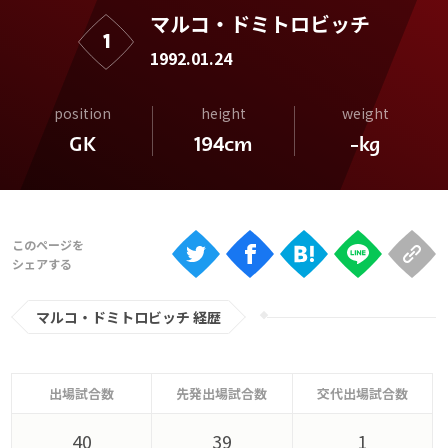
Ranking
マルコ・ドミトロビッチ
1
大会について
1992.01.24
About
position
height
weight
GK
194cm
-kg
視聴方法
iOS Apps
Android
マルコ・ドミトロビッチ 経歴
Web
ABEMAの視聴について
TV
出場試合数
先発出場試合数
交代出場試合数
40
39
1