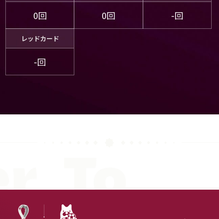
0回
0回
-回
レッドカード
-回