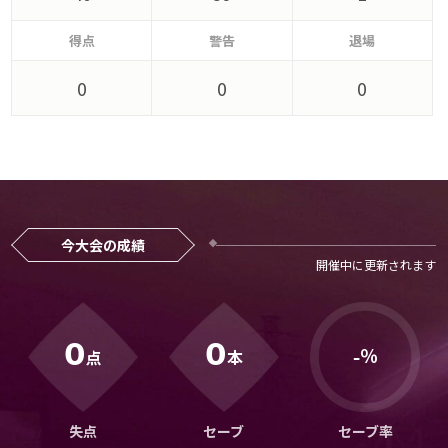
メディアアライアンス
得点
警告
退場
0
0
0
今大会の成績
0
0
％
点
本
-
失点
セーブ
セーブ率