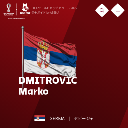
FIFA ワールドカップ カタール 2022
完全ガイド
by ABEMA
ニュース
News
出場国
Teams
日本代表
DMITROVIC
Team Japan
Marko
日程・結果
Schedule
SERBIA
| セビージャ
ランキング