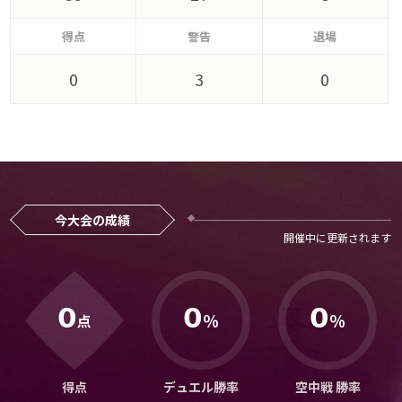
メディアアライアンス
得点
警告
退場
0
3
0
今大会の成績
0
0
0
％
％
点
得点
デュエル勝率
空中戦 勝率