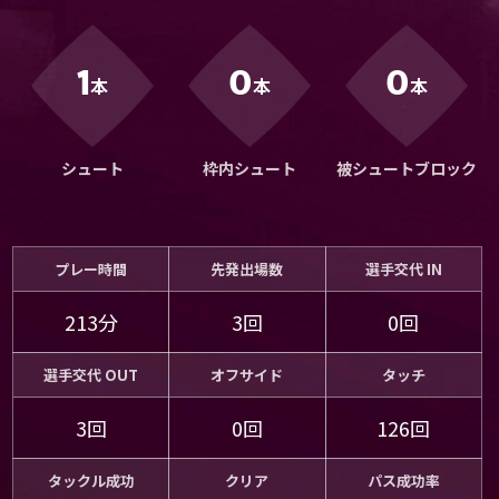
運営会社
ご利用にあたって
1
0
0
本
本
本
プライバシーポリシー
お問い合わせ
シュート
枠内シュート
被シュートブロック
Share
© AbemaTV. Inc. All Rights Reserved.
プレー時間
先発出場数
選手交代 IN
213分
3回
0回
選手交代 OUT
オフサイド
タッチ
3回
0回
126回
タックル成功
クリア
パス成功率