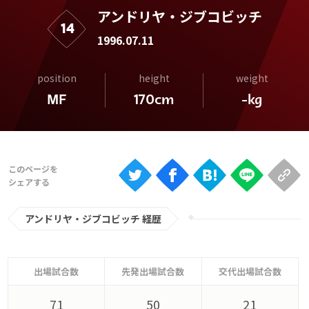
Ranking
アンドリヤ・ジブコビッチ
14
大会について
1996.07.11
About
position
height
weight
MF
170cm
-kg
視聴方法
iOS Apps
Android
アンドリヤ・ジブコビッチ 経歴
Web
ABEMAの視聴について
TV
出場試合数
先発出場試合数
交代出場試合数
71
50
21