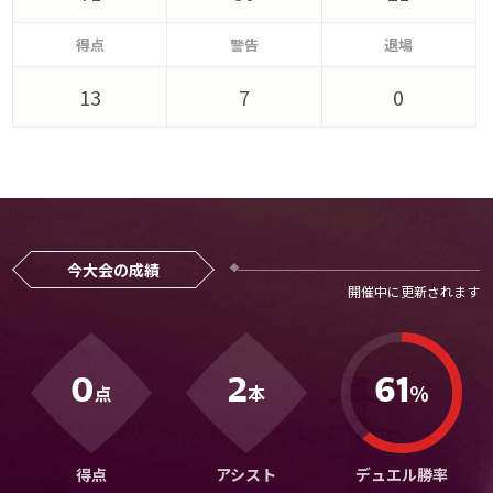
メディアアライアンス
得点
警告
退場
13
7
0
今大会の成績
0
2
61
％
点
本
得点
アシスト
デュエル勝率