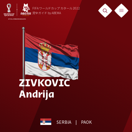
FIFA ワールドカップ カタール 2022
完全ガイド
by ABEMA
ニュース
News
出場国
Teams
日本代表
ZIVKOVIC
Team Japan
Andrija
日程・結果
Schedule
SERBIA
| PAOK
ランキング