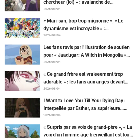
chercheur (lol) » : avalanche de
moqueries affectueuses face à la peluche
2026/08/04
de Frieren piégée par un Mimique lors
« Mari-san, trop trop mignonne », « Le
d'une exposition de « Frieren »
dynamisme est incroyable » :
retentissement suite au dévoilement d'un
2026/08/04
superbe dessin de Hidenori Matsubara
Les fans ravis par l'illustration de soutien
représentant les trois filles de « Neon
pour « Jaadugar: A Witch in Mongolia »
Genesis Evangelion » en combinaison
dessinée par l'auteur de « Yowamushi
2026/08/04
Plugsuit
Pedal » : « Voilà ce qui se passe quand la
« Ce grand frère est vraieeement trop
personne avec le style le plus différent
adorable » : les fans aux anges devant
dessine ces personnages »
Choso se rapprochant de Yūji Itadori sur
2026/08/04
l'illustration inédite de l'exposition de
I Want to Love You Till Your Dying Day :
l'anime « JUJUTSU KAISEN »
Interpellée par Esther, sa supérieure…
Synopsis, visuels, bande-annonce WEB et
2026/08/04
affiches de l'épisode 5 de l'anime dévoilés
« Surpris par sa voix de grand-père », « La
voix d'un homme âgé bienveillant est tout