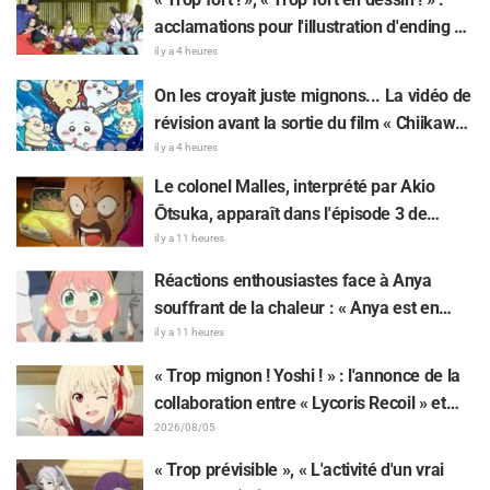
larmes et parfois quelques idylles.
acclamations pour l'illustration d'ending du
13e épisode dessinée par Asaki Yuikawa,
il y a 4 heures
la comédienne doublant le protagoniste
On les croyait juste mignons... La vidéo de
de « The Elusive Samurai »
révision avant la sortie du film « Chiikawa
» suscite des réactions surprises face au
il y a 4 heures
décalage : « C'est plus sévère qu'imaginé
Le colonel Malles, interprété par Akio
», « Ça ne parle que de travail »
Ōtsuka, apparaît dans l'épisode 3 de
l'anime TV « The Ghost in the Shell » !
il y a 11 heures
Commentaire du comédien et carte de fin
Réactions enthousiastes face à Anya
dévoilés
souffrant de la chaleur : « Anya est en
train de fondre » sur l'illustration
il y a 11 heures
d'annonce de « SPY x FAMILY »
« Trop mignon ! Yoshi ! » : l'annonce de la
collaboration entre « Lycoris Recoil » et
Kumamine, créateur du « Chat au travail »,
2026/08/05
suscite une pluie de « Yoshi ! »
« Trop prévisible », « L'activité d'un vrai