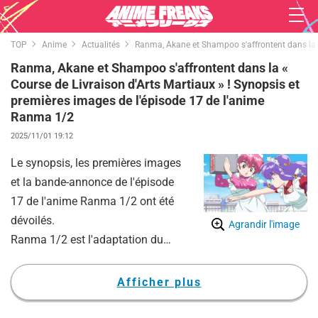
TOP
Anime
Actualités
Ranma, Akane et Shampoo s'affrontent dans la «
Ranma, Akane et Shampoo s'affrontent dans la «
Course de Livraison d'Arts Martiaux » ! Synopsis et
premières images de l'épisode 17 de l'anime
Ranma 1/2
2025/11/01 19:12
Le synopsis, les premières images
et la bande-annonce de l'épisode
17 de l'anime Ranma 1/2 ont été
dévoilés.
Agrandir l'image
Ranma 1/2 est l'adaptation du
manga culte de Rumiko
Takahashi, publié dans le «
Afficher plus
Weekly Shonen Sunday ».
L'histoire débute lorsque Genma