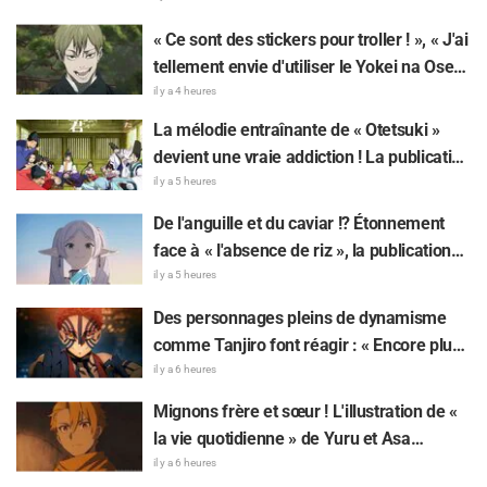
the Mermaid Island » fait réagir
« Ce sont des stickers pour troller ! », « J'ai
tellement envie d'utiliser le Yokei na Ose-
Wi-Fi!! » : les fans ravis par l'arrivée du 8e
il y a 4 heures
lot de stickers LINE « The Culling Game »
La mélodie entraînante de « Otetsuki »
devient une vraie addiction ! La publication
du MV de la chanson insérée de « The
il y a 5 heures
Elusive Samurai » fait sensation : « Un
De l'anguille et du caviar !? Étonnement
character song pour une œuvre historique
face à « l'absence de riz », la publication
à l'ère Reiwa »
sur « Frieren » fait réagir : « Choisir la
il y a 5 heures
grillade nature, c'est un truc de
Des personnages pleins de dynamisme
connaisseur »
comme Tanjiro font réagir : « Encore plus
spectaculaire que sur l'écran ! » — Une
il y a 6 heures
affiche géante de l'arc Château Infini de «
Mignons frère et sœur ! L'illustration de «
Demon Slayer: Kimetsu No Yaiba »
la vie quotidienne » de Yuru et Asa
apparaît à Ikebukuro et fait grand bruit
mangeant de la glace pilée dans «
il y a 6 heures