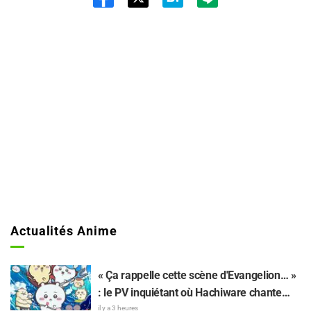
Twit
ter
Actualités Anime
« Ça rappelle cette scène d'Evangelion… »
: le PV inquiétant où Hachiware chante
dans « Chiikawa The Movie: The Secret of
il y a 3 heures