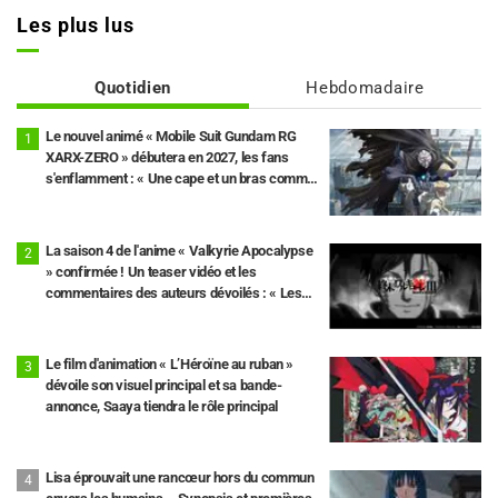
Les plus lus
Quotidien
Hebdomadaire
Le nouvel animé « Mobile Suit Gundam RG
XARX-ZERO » débutera en 2027, les fans
s'enflamment : « Une cape et un bras comme
une bête !? », « Le mecha du protagoniste est
super classe »
La saison 4 de l'anime « Valkyrie Apocalypse
» confirmée ! Un teaser vidéo et les
commentaires des auteurs dévoilés : « Les
10e et 11e rounds seront au cœur de l'intrigue
»
Le film d'animation « L’Héroïne au ruban »
dévoile son visuel principal et sa bande-
annonce, Saaya tiendra le rôle principal
Lisa éprouvait une rancœur hors du commun