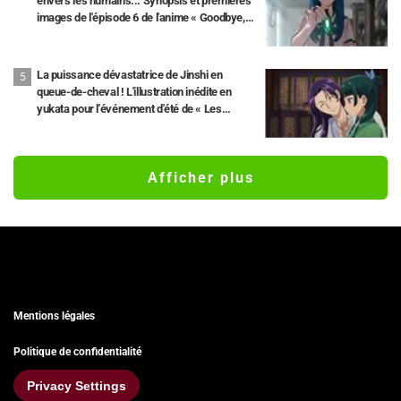
envers les humains... Synopsis et premières
images de l'épisode 6 de l'anime « Goodbye,
Lara » dévoilés !
La puissance dévastatrice de Jinshi en
queue-de-cheval ! L'illustration inédite en
yukata pour l'événement d'été de « Les
Carnets de l'Apothicaire » fait réagir : « Mon
cœur a failli lâcher pour de vrai », « Il faudrait
l'immortaliser sur une fresque »
Afficher plus
Mentions légales
Politique de confidentialité
Privacy Settings