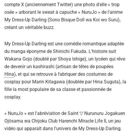
compte X (anciennement Twitter) une photo d'elle « trop
osée » arborant le sweat à capuche « NuruJo » de l'anime
My Dress-Up Darling (Sono Bisque Doll wa Koi wo Suru),
créant un véritable buzz.
My Dress-Up Darling est une comédie romantique adaptée
du manga éponyme de Shinichi Fukuda. L'histoire suit
Wakana Gojo (doublé par Shoya Ishige), un lycéen qui rêve
de devenir un kashirashi (artisan de têtes de poupées
Hina
), et qui se retrouve à fabriquer des costumes de
cosplay pour Marin Kitagawa (doublée par Hina Suguta), la
fille la most populaire de sa classe et passionnée de
cosplay.
« NuruJo » est l'abréviation de Saint ▽ Nurunuru Jogakuen
Ojōsama wa Chijoku Club Harenchi Miracle Life II, un jeu
vidéo qui apparaît dans l'univers de My Dress-Up Darling.