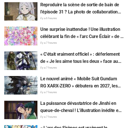
Daemons of the Shadow Realm » fait
Reproduire la scène de sortie de bain de
réagir : « Trop précieux, je meurs », « On
l'épisode 31 ? La photo de collaboration
dirait totalement un couple »
entre « Frieren » et « Garigari-kun » fait
il y a 6 heures
parler d'elle : « On dirait que ses cheveux
Une surprise inattendue ! Une illustration
sont enroulés dans une serviette de bain »
célébrant la fin de « l'arc Cure Éclair » de «
Star Detective Precure! » fait réagir : « Ça
il y a 7 heures
serre le cœur », « On ressent tout l'amour
« C'était vraiment officiel » : déferlement
de l'équipe de production »
de « Je les aime tous les deux » face au
dilemme ultime entre « Tanigaki le Matagi
il y a 7 heures
» et « Genjiro-chan » de Golden Kamuy
Le nouvel animé « Mobile Suit Gundam
RG XARX-ZERO » débutera en 2027, les
fans s'enflamment : « Une cape et un bras
il y a 7 heures
comme une bête !? », « Le mecha du
La puissance dévastatrice de Jinshi en
protagoniste est super classe »
queue-de-cheval ! L'illustration inédite en
yukata pour l'événement d'été de « Les
il y a 7 heures
Carnets de l'Apothicaire » fait réagir : «
« L'arc des Sirènes est vraiment le