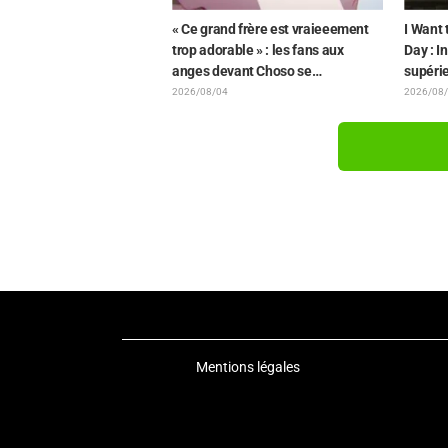
« Ce grand frère est vraieeement
I Want 
trop adorable » : les fans aux
Day : I
anges devant Choso se
supérie
rapprochant de Yūji Itadori sur
bande-
2026/08/04
2026/08
l'illustration inédite de l'exposition
de l'ép
de l'anime « JUJUTSU KAISEN »
Mentions légales