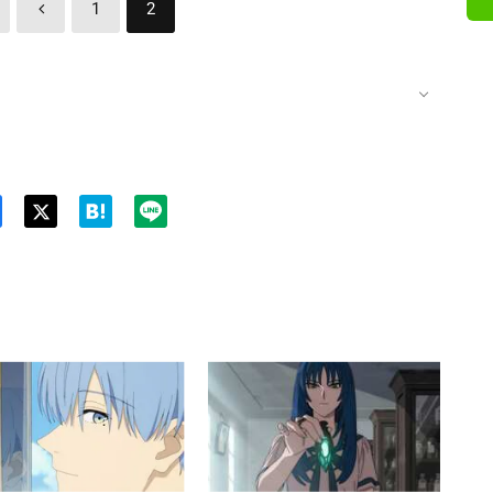
1
2
Twit
ter