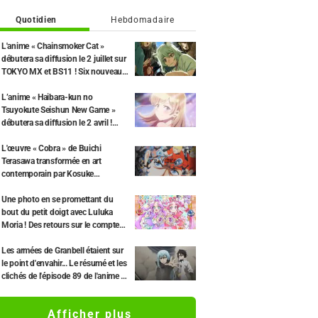
Quotidien
Hebdomadaire
L'anime « Chainsmoker Cat »
débutera sa diffusion le 2 juillet sur
TOKYO MX et BS11 ! Six nouveaux
membres du casting dévoilés, dont
Misato Matsuoka pour le rôle de
L’anime « Haibara-kun no
Yaku Neko.
Tsuyokute Seishun New Game »
débutera sa diffusion le 2 avril !
Nouveau visuel principal et second
trailer dévoilés.
L'œuvre « Cobra » de Buichi
Terasawa transformée en art
contemporain par Kosuke
Kawamura ! Lancement du «
ReVIBES Project »
Une photo en se promettant du
bout du petit doigt avec Luluka
Moria ! Des retours sur le compte
rendu de la comédienne de
doublage Nao Tōyama après avoir
Les armées de Granbell étaient sur
assisté au Dream Stage de « Star
le point d'envahir... Le résumé et les
Detective Precure! » : « C’est le W
clichés de l'épisode 89 de l'anime «
Arcana »
Moi, quand je me réincarne en
Slime Saison 4 » dévoilés
Afficher plus