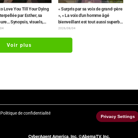
to Love You Till Your Dying
« Surpris par sa voix de grand-père
nterpellée par Esther, sa
», « La voix d'un homme âgé
ure… Synopsis, visuels,
bienveillant est tout aussi superbe
annonce WEB et affiches
» : Akira Ishida en chef de clan
/04
2026/08/04
isode 5 de l'anime dévoilés
dans l'épisode 6 de l'anime «
Jaadugar: A Witch in Mongolia »
Voir plus
Politique de confidentialité
Privacy Settings
CyberAgent America, Inc. ©AbemaTV, Inc.