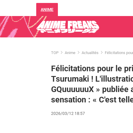
ANIME
TOP
Anime
Actualités
Félicitations pou
Félicitations pour le p
Tsurumaki ! L'illustra
GQuuuuuuX » publiée av
sensation : « C'est tel
2026/03/12 18:57