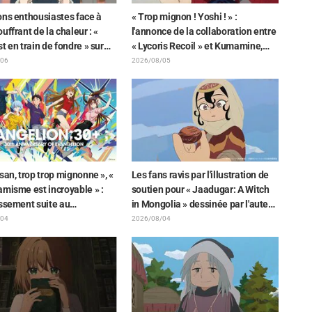
ons enthousiastes face à
« Trop mignon ! Yoshi ! » :
uffrant de la chaleur : «
l'annonce de la collaboration entre
t en train de fondre » sur
« Lycoris Recoil » et Kumamine,
tration d'annonce de « SPY x
créateur du « Chat au travail »,
/06
2026/08/05
 »
suscite une pluie de « Yoshi ! »
san, trop trop mignonne », «
Les fans ravis par l'illustration de
misme est incroyable » :
soutien pour « Jaadugar: A Witch
issement suite au
in Mongolia » dessinée par l'auteur
ement d'un superbe dessin
de « Yowamushi Pedal » : « Voilà
/04
2026/08/04
enori Matsubara
ce qui se passe quand la personne
ntant les trois filles de «
avec le style le plus différent
enesis Evangelion » en
dessine ces personnages »
aison Plugsuit