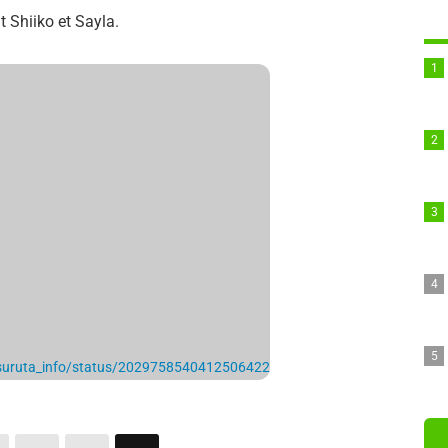
t Shiiko et Sayla.
_tsuruta_info/status/2029758540412506422