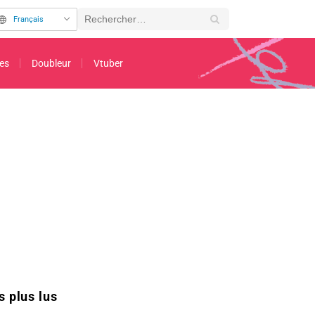
Français
es
Doubleur
Vtuber
m GQuuuuuuX » publiée avec 9 mois de retard fait sensation : « C'est tellement ém
s plus lus