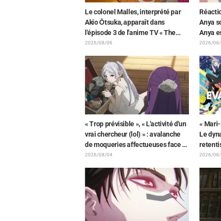
Le colonel Malles, interprété par
Réacti
Akio Ōtsuka, apparaît dans
Anya so
l'épisode 3 de l'anime TV « The
Anya es
Ghost in the Shell » ! Commentaire
l'illus
2026/08/06
2026/08
du comédien et carte de fin
FAMILY
dévoilés
« Trop prévisible », « L'activité d'un
« Mari-
vrai chercheur (lol) » : avalanche
Le dyna
de moqueries affectueuses face à
retent
la peluche de Frieren piégée par
dévoil
2026/08/04
2026/08
un Mimique lors d'une exposition
de Hid
de « Frieren »
représe
Neon G
combin