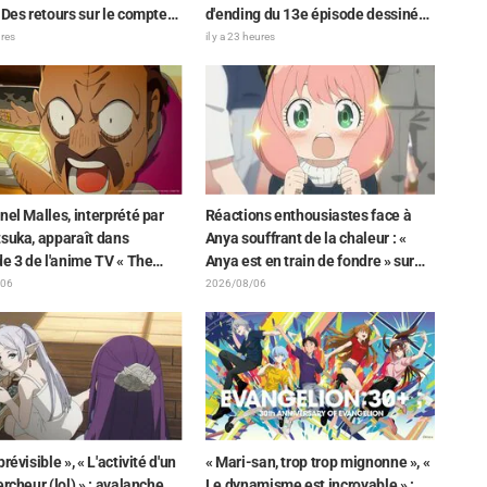
 Des retours sur le compte
d'ending du 13e épisode dessinée
de la comédienne de
par Asaki Yuikawa, la comédienne
ures
il y a 23 heures
ge Nao Tōyama après avoir
doublant le protagoniste de « The
 au Dream Stage de « Star
Elusive Samurai »
ve Precure! » : « C’est le W
 »
nel Malles, interprété par
Réactions enthousiastes face à
suka, apparaît dans
Anya souffrant de la chaleur : «
de 3 de l'anime TV « The
Anya est en train de fondre » sur
n the Shell » ! Commentaire
l'illustration d'annonce de « SPY x
/06
2026/08/06
dien et carte de fin
FAMILY »
és
révisible », « L'activité d'un
« Mari-san, trop trop mignonne », «
ercheur (lol) » : avalanche
Le dynamisme est incroyable » :