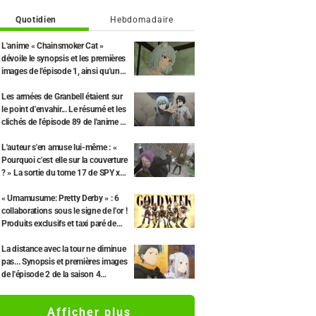
Quotidien
Hebdomadaire
L'anime « Chainsmoker Cat »
dévoile le synopsis et les premières
images de l'épisode 1, ainsi qu'une
interview de Tetsu Inada (le
propriétaire)
Les armées de Granbell étaient sur
le point d'envahir... Le résumé et les
clichés de l'épisode 89 de l'anime «
Moi, quand je me réincarne en
Slime Saison 4 » dévoilés
L'auteur s'en amuse lui-même : «
Pourquoi c'est elle sur la couverture
? » La sortie du tome 17 de SPY x
FAMILY et sa couverture avec «
Madame Tonitrus » font le buzz.
« Umamusume: Pretty Derby » : 6
collaborations sous le signe de l'or !
Produits exclusifs et taxi paré de
feuilles d'or de Kanazawa.
La distance avec la tour ne diminue
pas... Synopsis et premières images
de l'épisode 2 de la saison 4
(épisode 68) de l'anime « Re:Zero -
Starting Life in Another World »
Afficher plus