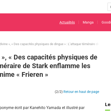
Actualités
Manga
Goodi
divine », « Des capacités physiques de dingue » : L’attaque téméraire de Stark e
 », « Des capacités physiques de
éméraire de Stark enflamme les
anime « Frieren »
(2/2)
Retour en haut de page
Le
onyme écrit par Kanehito Yamada et illustré par