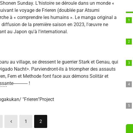
 Shonen Sunday. L'histoire se déroule dans un monde «
suivant le voyage de Frieren (doublée par Atsumi
erche à « comprendre les humains ». Le manga original a
 diffusion de la première saison en 2023, l'œuvre ne
nt au Japon qu'à l'international.
ru au village, se dressent le guerrier Stark et Genau, qui
Digado Nacht>. Parviendront-ils à triompher des assauts
rieren, Fern et Methode font face aux démons Solitär et
issa
nte――― !
akukan/ "Frieren"Project
1
2