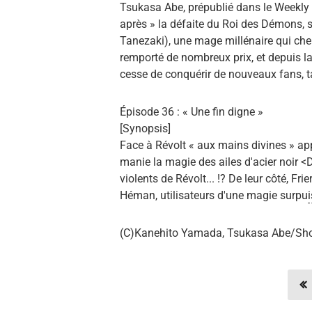
Tsukasa Abe, prépublié dans le Weekly
après » la défaite du Roi des Démons, 
Tanezaki), une mage millénaire qui ch
remporté de nombreux prix, et depuis la
cesse de conquérir de nouveaux fans, ta
Épisode 36 : « Une fin digne »
[Synopsis]
Face à Révolt « aux mains divines » appa
manie la magie des ailes d'acier noir <
violents de Révolt... !? De leur côté, F
Héman, utilisateurs d'une magie surpu
(C)Kanehito Yamada, Tsukasa Abe/Shog