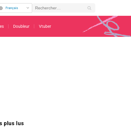
Français
es
Doubleur
Vtuber
nflamme les fans ! Épisode 36 de l'anime « Frieren »
2nd Page
s plus lus