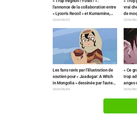
« Trop mignon ! Yoshi ! » :
« Trop p
l'annonce de la collaboration entre
vrai ch
« Lycoris Recoil » et Kumamine,
de moq
créateur du « Chat au travail »,
la pelu
2026/08/05
2026/08
suscite une pluie de « Yoshi ! »
un Mimi
de « Fr
Les fans ravis par l'illustration de
« Ce gr
soutien pour « Jaadugar: A Witch
trop ad
in Mongolia » dessinée par l'auteur
anges 
de « Yowamushi Pedal » : « Voilà
rapproc
2026/08/04
2026/08
ce qui se passe quand la personne
l'illust
avec le style le plus différent
de l'a
dessine ces personnages »