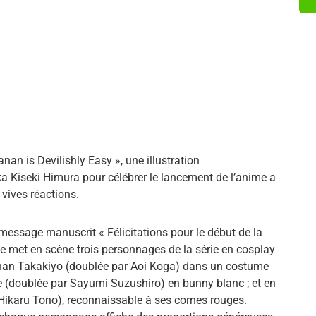
anan is Devilishly Easy », une illustration
 Kiseki Himura pour célébrer le lancement de l’anime a
e vives réactions.
essage manuscrit « Félicitations pour le début de la
lle met en scène trois personnages de la série en cosplay
Kanan Takakiyo (doublée par Aoi Koga) dans un costume
ne (doublée par Sayumi Suzushiro) en bunny blanc ; et en
Hikaru Tono), reconna
issa
ble à ses cornes rouges.