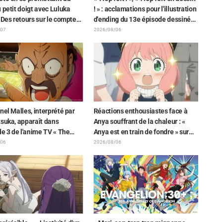
 petit doigt avec Luluka
! » : acclamations pour l'illustration
 Des retours sur le compte
d'ending du 13e épisode dessinée
de la comédienne de
par Asaki Yuikawa, la comédienne
/07
2026/08/06
ge Nao Tōyama après avoir
doublant le protagoniste de « The
 au Dream Stage de « Star
Elusive Samurai »
ve Precure! » : « C’est le W
 »
nel Malles, interprété par
Réactions enthousiastes face à
suka, apparaît dans
Anya souffrant de la chaleur : «
de 3 de l'anime TV « The
Anya est en train de fondre » sur
n the Shell » ! Commentaire
l'illustration d'annonce de « SPY x
/06
2026/08/06
dien et carte de fin
FAMILY »
és