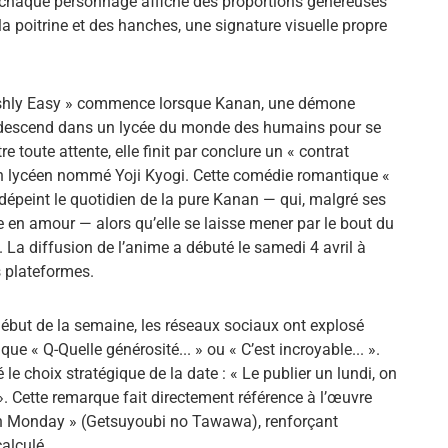
le, chaque personnage affiche des proportions généreuses
 poitrine et des hanches, une signature visuelle propre
ilishly Easy » commence lorsque Kanan, une démone
descend dans un lycée du monde des humains pour se
 toute attente, elle finit par conclure un « contrat
un lycéen nommé Yoji Kyogi. Cette comédie romantique «
dépeint le quotidien de la pure Kanan — qui, malgré ses
e en amour — alors qu’elle se laisse mener par le bout du
. La diffusion de l’anime a débuté le samedi 4 avril à
 plateformes.
début de la semaine, les réseaux sociaux ont explosé
e « Q-Quelle générosité... » ou « C’est incroyable... ».
e choix stratégique de la date : « Le publier un lundi, on
r ». Cette remarque fait directement référence à l’œuvre
 Monday » (Getsuyoubi no Tawawa), renforçant
alculé.