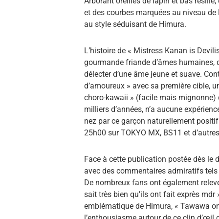
Arborant oreilles de lapin et bas résil
et des courbes marquées au niveau de la
au style séduisant de Himura.
L’histoire de « Mistress Kanan is Dev
gourmande friande d’âmes humaines, 
délecter d’une âme jeune et suave. Contre
d’amoureux » avec sa première cible, 
choro-kawaii » (facile mais mignonne) 
milliers d’années, n’a aucune expérienc
nez par ce garçon naturellement positif
25h00 sur TOKYO MX, BS11 et d’autres
Face à cette publication postée dès le 
avec des commentaires admiratifs tels qu
De nombreux fans ont également relevé l
sait très bien qu’ils ont fait exprès md
emblématique de Himura, « Tawawa on
l’enthousiasme autour de ce clin d’œil c