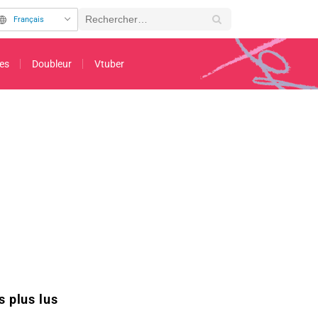
Français
es
Doubleur
Vtuber
 Monday) pour « Mistress Kanan is Devilishly Easy » fait le buzz
s plus lus