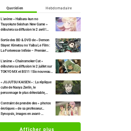
Quotidien
Hebdomadaire
L’anime « Haibara-kun no
Tsuyokute Seishun New Game »
débutera sa diffusion le 2 avril !
Nouveau visuel principal et second
trailer dévoilés.
Sortie des BD & DVD de « Demon
Slayer: Kimetsu no Yaiba Le Film :
La Forteresse Infinie – Premier
Chapitre » le 29 juillet et révélation
d’une publicité ! L’édition limitée
L'anime « Chainsmoker Cat »
inclura un coffret illustré par le
débutera sa diffusion le 2 juillet sur
character designer Akira
TOKYO MX et BS11 ! Six nouveaux
Matsushima
membres du casting dévoilés, dont
Misato Matsuoka pour le rôle de
« JUJUTSU KAISEN » : La réplique
Yaku Neko.
culte de Naoya Zen'in, le
personnage le plus détestable,
enfin adaptée en anime ! « Sa
meilleure citation », « ENFIN LÀ !!!!!
Contraint de prendre des « photos
» Les réseaux sociaux
érotiques » de sa professeur...
s'enflamment.
Synopsis, images en avant-
première et aperçu vidéo de
l’épisode 6 de l’anime Yowayowa
Afficher plus
Sensei.