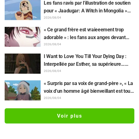
Les fans ravis par l'illustration de soutien
représentant les trois filles de « Neon
pour « Jaadugar: A Witch in Mongolia »
Genesis Evangelion » en combinaison
dessinée par l'auteur de « Yowamushi
2026/08/04
Plugsuit
Pedal » : « Voilà ce qui se passe quand la
« Ce grand frère est vraieeement trop
personne avec le style le plus différent
adorable » : les fans aux anges devant
dessine ces personnages »
Choso se rapprochant de Yūji Itadori sur
2026/08/04
l'illustration inédite de l'exposition de
I Want to Love You Till Your Dying Day :
l'anime « JUJUTSU KAISEN »
Interpellée par Esther, sa supérieure…
Synopsis, visuels, bande-annonce WEB et
2026/08/04
affiches de l'épisode 5 de l'anime dévoilés
« Surpris par sa voix de grand-père », « La
voix d'un homme âgé bienveillant est tout
aussi superbe » : Akira Ishida en chef de
2026/08/04
clan dans l'épisode 6 de l'anime «
Jaadugar: A Witch in Mongolia »
Voir plus