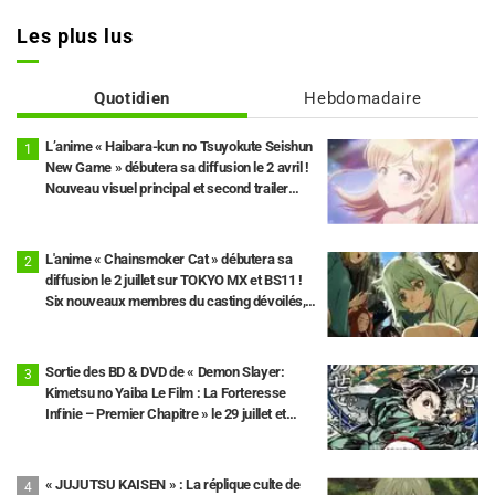
Les plus lus
Quotidien
Hebdomadaire
L’anime « Haibara-kun no Tsuyokute Seishun
New Game » débutera sa diffusion le 2 avril !
Nouveau visuel principal et second trailer
dévoilés.
L'anime « Chainsmoker Cat » débutera sa
diffusion le 2 juillet sur TOKYO MX et BS11 !
Six nouveaux membres du casting dévoilés,
dont Misato Matsuoka pour le rôle de Yaku
Neko.
Sortie des BD & DVD de « Demon Slayer:
Kimetsu no Yaiba Le Film : La Forteresse
Infinie – Premier Chapitre » le 29 juillet et
révélation d’une publicité ! L’édition limitée
inclura un coffret illustré par le character
designer Akira Matsushima
« JUJUTSU KAISEN » : La réplique culte de