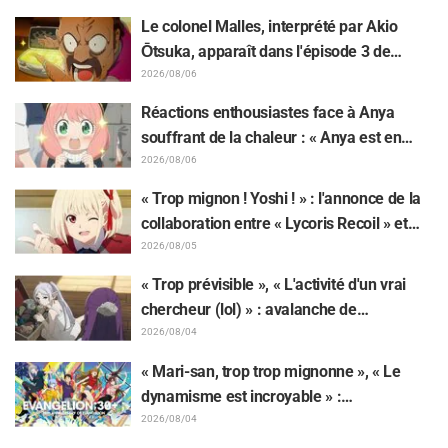
décalage : « C'est plus sévère qu'imaginé
Le colonel Malles, interprété par Akio
», « Ça ne parle que de travail »
Ōtsuka, apparaît dans l'épisode 3 de
l'anime TV « The Ghost in the Shell » !
2026/08/06
Commentaire du comédien et carte de fin
Réactions enthousiastes face à Anya
dévoilés
souffrant de la chaleur : « Anya est en
train de fondre » sur l'illustration
2026/08/06
d'annonce de « SPY x FAMILY »
« Trop mignon ! Yoshi ! » : l'annonce de la
collaboration entre « Lycoris Recoil » et
Kumamine, créateur du « Chat au travail »,
2026/08/05
suscite une pluie de « Yoshi ! »
« Trop prévisible », « L'activité d'un vrai
chercheur (lol) » : avalanche de
moqueries affectueuses face à la peluche
2026/08/04
de Frieren piégée par un Mimique lors
« Mari-san, trop trop mignonne », « Le
d'une exposition de « Frieren »
dynamisme est incroyable » :
retentissement suite au dévoilement d'un
2026/08/04
superbe dessin de Hidenori Matsubara