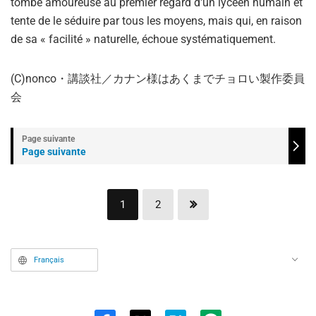
tombe amoureuse au premier regard d'un lycéen humain et
tente de le séduire par tous les moyens, mais qui, en raison
de sa « facilité » naturelle, échoue systématiquement.
(C)nonco・講談社／カナン様はあくまでチョロい製作委員
会
Page suivante
1
2
Français