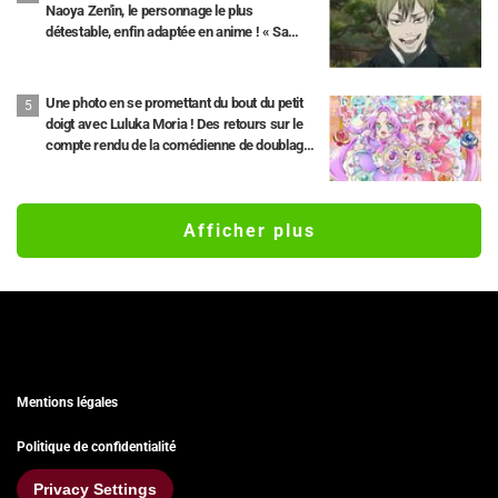
Naoya Zen'in, le personnage le plus
détestable, enfin adaptée en anime ! « Sa
meilleure citation », « ENFIN LÀ !!!!! » Les
réseaux sociaux s'enflamment.
Une photo en se promettant du bout du petit
doigt avec Luluka Moria ! Des retours sur le
compte rendu de la comédienne de doublage
Nao Tōyama après avoir assisté au Dream
Stage de « Star Detective Precure! » : « C’est
le W Arcana »
Afficher plus
Mentions légales
Politique de confidentialité
Privacy Settings