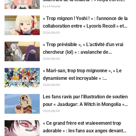
train de fondre » sur l'illustration
il y a 6 heures
d'annonce de « SPY x FAMILY »
« Trop mignon ! Yoshi ! » : l'annonce de la
collaboration entre « Lycoris Recoil » et
Kumamine, créateur du « Chat au travail »,
2026/08/05
suscite une pluie de « Yoshi ! »
« Trop prévisible », « L'activité d'un vrai
chercheur (lol) » : avalanche de
moqueries affectueuses face à la peluche
2026/08/04
de Frieren piégée par un Mimique lors
« Mari-san, trop trop mignonne », « Le
d'une exposition de « Frieren »
dynamisme est incroyable » :
retentissement suite au dévoilement d'un
2026/08/04
superbe dessin de Hidenori Matsubara
Les fans ravis par l'illustration de soutien
représentant les trois filles de « Neon
pour « Jaadugar: A Witch in Mongolia »
Genesis Evangelion » en combinaison
dessinée par l'auteur de « Yowamushi
2026/08/04
Plugsuit
Pedal » : « Voilà ce qui se passe quand la
« Ce grand frère est vraieeement trop
personne avec le style le plus différent
adorable » : les fans aux anges devant
dessine ces personnages »