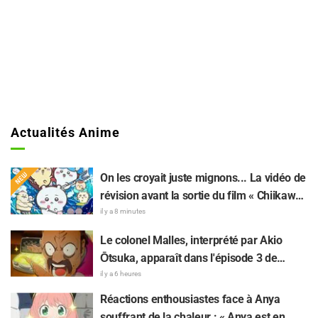
Actualités Anime
On les croyait juste mignons... La vidéo de
révision avant la sortie du film « Chiikawa
» suscite des réactions surprises face au
il y a 8 minutes
décalage : « C'est plus sévère qu'imaginé
Le colonel Malles, interprété par Akio
», « Ça ne parle que de travail »
Ōtsuka, apparaît dans l'épisode 3 de
l'anime TV « The Ghost in the Shell » !
il y a 6 heures
Commentaire du comédien et carte de fin
Réactions enthousiastes face à Anya
dévoilés
souffrant de la chaleur : « Anya est en