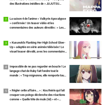
des illustrations inédites de « JUJUTSU
KAISEN », « Chainsaw Man » et « L'Attaque
des Titans » ont été publiées.
La saison 4 de l'anime « Valkyrie Apocalypse
» confirmée ! Un teaser vidéo et les
commentaires des auteurs dévoilés : « Les
10e et 11e rounds seront au cœur de l'intrigue
»
« Kusunoki's Flunking Her High School Glow-
Up » adaptée en série animée télévisée ! Le
visuel teaser dévoilé, avec les commentaires
de Yuuto Uemura et Tomori Kusunoki
Impossible de ne pas regarder en boucle ! Le
langage chat de Ruby fait fondre tout le
monde : « Trop mignonne, elle remporte tous
les suffrages » « Plus sérieuse que je ne
pensais lol » Anime « 【OSHI NO KO】 »
épisode 33
« Régler cette affaire... » : Kou Reirin qui fait
craquer ses poings déclenche des réactions
comme « Quelle tête de mule (lol) » et «
Regardez cette tête » / Épisode 4 de « Though