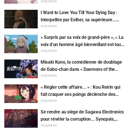
Choso se rapprochant de Yūji Itadori sur
2026/08/04
l'illustration inédite de l'exposition de
I Want to Love You Till Your Dying Day :
l'anime « JUJUTSU KAISEN »
Interpellée par Esther, sa supérieure…
Synopsis, visuels, bande-annonce WEB et
2026/08/04
affiches de l'épisode 5 de l'anime dévoilés
« Surpris par sa voix de grand-père », « La
voix d'un homme âgé bienveillant est tout
aussi superbe » : Akira Ishida en chef de
2026/08/04
clan dans l'épisode 6 de l'anime «
Misaki Kuno, la comédienne de doublage
Jaadugar: A Witch in Mongolia »
de Gabu-chan dans « Daemons of the
Shadow Realm » : « Je tremblais de tout
2026/08/04
mon corps et je pleurais... » Elle révèle les
« Régler cette affaire... » : Kou Reirin qui
coulisses de son "interprétation magistrale
fait craquer ses poings déclenche des
et habitée" dans l'épisode 17
réactions comme « Quelle tête de mule
2026/08/04
(lol) » et « Regardez cette tête » / Épisode
Se rendre au siège de Sagawa Electronics
4 de « Though I Am an Inept Villainess »
pour révéler la corruption... Synopsis,
captures d'écran et visuel de l'épisode 5
2026/08/04