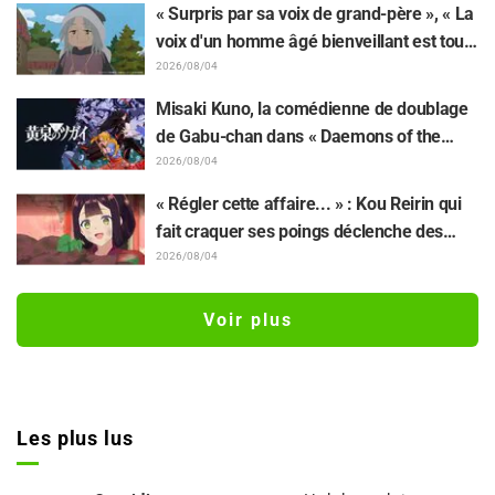
affiches de l'épisode 5 de l'anime dévoilés
« Surpris par sa voix de grand-père », « La
voix d'un homme âgé bienveillant est tout
aussi superbe » : Akira Ishida en chef de
2026/08/04
clan dans l'épisode 6 de l'anime «
Misaki Kuno, la comédienne de doublage
Jaadugar: A Witch in Mongolia »
de Gabu-chan dans « Daemons of the
Shadow Realm » : « Je tremblais de tout
2026/08/04
mon corps et je pleurais... » Elle révèle les
« Régler cette affaire... » : Kou Reirin qui
coulisses de son "interprétation magistrale
fait craquer ses poings déclenche des
et habitée" dans l'épisode 17
réactions comme « Quelle tête de mule
2026/08/04
(lol) » et « Regardez cette tête » / Épisode
4 de « Though I Am an Inept Villainess »
Voir plus
Les plus lus