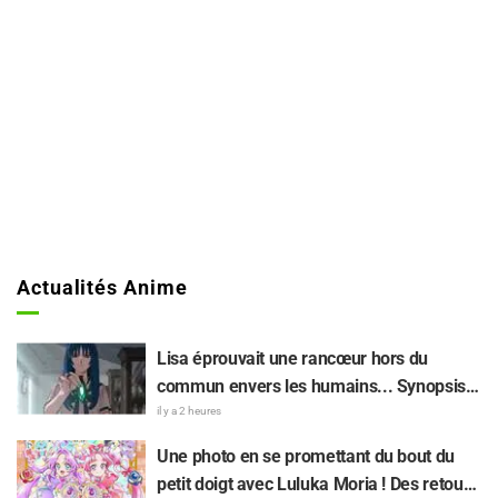
Actualités Anime
Lisa éprouvait une rancœur hors du
commun envers les humains... Synopsis
et premières images de l'épisode 6 de
il y a 2 heures
l'anime « Goodbye, Lara » dévoilés !
Une photo en se promettant du bout du
petit doigt avec Luluka Moria ! Des retours