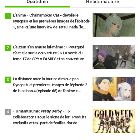
Quotidien
Hebdomadaire
L'anime « Chainsmoker Cat » dévoile le
synopsis et les premières images de l'épisode
1, ainsi qu'une interview de Tetsu Inada (le
propriétaire)
L'auteur s'en amuse lui-même : « Pourquoi
c'est elle sur la couverture ? » La sortie du
tome 17 de SPY x FAMILY et sa couverture
avec « Madame Tonitrus » font le buzz.
La distance avec la tour ne diminue pas...
Synopsis et premières images de l'épisode 2
de la saison 4 (épisode 68) de l'anime «
Re:Zero - Starting Life in Another World »
« Umamusume: Pretty Derby » : 6
collaborations sous le signe de l'or ! Produits
exclusifs et taxi paré de feuilles d'or de
Kanazawa.