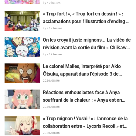
sur le compte rendu de la comédienne de
il y a 2 heures
doublage Nao Tōyama après avoir assisté
« Trop fort ! », « Trop fort en dessin ! » :
au Dream Stage de « Star Detective
acclamations pour l'illustration d'ending du
Precure! » : « C’est le W Arcana »
13e épisode dessinée par Asaki Yuikawa,
il y a 19 heures
la comédienne doublant le protagoniste
On les croyait juste mignons... La vidéo de
de « The Elusive Samurai »
révision avant la sortie du film « Chiikawa
» suscite des réactions surprises face au
il y a 19 heures
décalage : « C'est plus sévère qu'imaginé
Le colonel Malles, interprété par Akio
», « Ça ne parle que de travail »
Ōtsuka, apparaît dans l'épisode 3 de
l'anime TV « The Ghost in the Shell » !
2026/08/06
Commentaire du comédien et carte de fin
Réactions enthousiastes face à Anya
dévoilés
souffrant de la chaleur : « Anya est en
train de fondre » sur l'illustration
2026/08/06
d'annonce de « SPY x FAMILY »
« Trop mignon ! Yoshi ! » : l'annonce de la
collaboration entre « Lycoris Recoil » et
Kumamine, créateur du « Chat au travail »,
2026/08/05