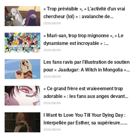
suscite une pluie de « Yoshi ! »
« Trop prévisible », « L'activité d'un vrai
chercheur (lol) » : avalanche de
moqueries affectueuses face à la peluche
2026/08/04
de Frieren piégée par un Mimique lors
« Mari-san, trop trop mignonne », « Le
d'une exposition de « Frieren »
dynamisme est incroyable » :
retentissement suite au dévoilement d'un
2026/08/04
superbe dessin de Hidenori Matsubara
Les fans ravis par l'illustration de soutien
représentant les trois filles de « Neon
pour « Jaadugar: A Witch in Mongolia »
Genesis Evangelion » en combinaison
dessinée par l'auteur de « Yowamushi
2026/08/04
Plugsuit
Pedal » : « Voilà ce qui se passe quand la
« Ce grand frère est vraieeement trop
personne avec le style le plus différent
adorable » : les fans aux anges devant
dessine ces personnages »
Choso se rapprochant de Yūji Itadori sur
2026/08/04
l'illustration inédite de l'exposition de
I Want to Love You Till Your Dying Day :
l'anime « JUJUTSU KAISEN »
Interpellée par Esther, sa supérieure…
Synopsis, visuels, bande-annonce WEB et
2026/08/04