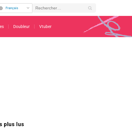
Français
es
Doubleur
Vtuber
 Lancement du « ReVIBES Project »
s plus lus