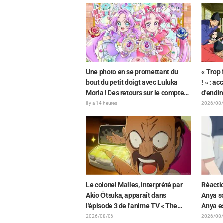
l'événement des 10 ans de l'anime
dans l’
« Re:Zero - Starting Life in Another
laisse 
World »
Une photo en se promettant du
« Trop f
bout du petit doigt avec Luluka
! » : a
Moria ! Des retours sur le compte
d'endi
rendu de la comédienne de
par As
il y a 14 heures
2026/08
doublage Nao Tōyama après avoir
doublan
assisté au Dream Stage de « Star
Elusiv
Detective Precure! » : « C’est le W
Arcana »
Le colonel Malles, interprété par
Réacti
Akio Ōtsuka, apparaît dans
Anya so
l'épisode 3 de l'anime TV « The
Anya es
Ghost in the Shell » ! Commentaire
l'illus
2026/08/06
2026/08