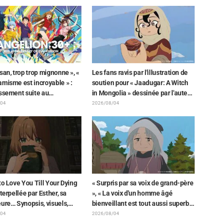
 »
suscite une pluie de « Yoshi ! »
san, trop trop mignonne », «
Les fans ravis par l'illustration de
misme est incroyable » :
soutien pour « Jaadugar: A Witch
issement suite au
in Mongolia » dessinée par l'auteur
ement d'un superbe dessin
de « Yowamushi Pedal » : « Voilà
/04
2026/08/04
enori Matsubara
ce qui se passe quand la personne
ntant les trois filles de «
avec le style le plus différent
enesis Evangelion » en
dessine ces personnages »
aison Plugsuit
to Love You Till Your Dying
« Surpris par sa voix de grand-père
nterpellée par Esther, sa
», « La voix d'un homme âgé
ure… Synopsis, visuels,
bienveillant est tout aussi superbe
annonce WEB et affiches
» : Akira Ishida en chef de clan
/04
2026/08/04