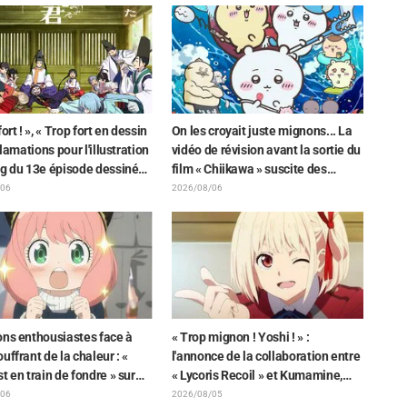
épisode 1 de « Frieren »
Lara » dévoilés !
les fans stupéfaits
ort ! », « Trop fort en dessin
On les croyait juste mignons... La
cclamations pour l'illustration
vidéo de révision avant la sortie du
ng du 13e épisode dessinée
film « Chiikawa » suscite des
aki Yuikawa, la comédienne
réactions surprises face au
/06
2026/08/06
t le protagoniste de « The
décalage : « C'est plus sévère
e Samurai »
qu'imaginé », « Ça ne parle que de
travail »
ons enthousiastes face à
« Trop mignon ! Yoshi ! » :
uffrant de la chaleur : «
l'annonce de la collaboration entre
t en train de fondre » sur
« Lycoris Recoil » et Kumamine,
tration d'annonce de « SPY x
créateur du « Chat au travail »,
/06
2026/08/05