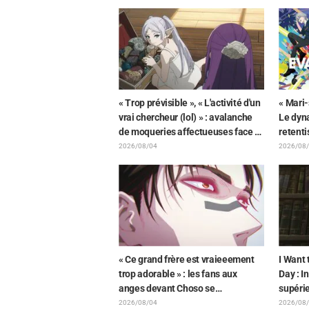
du comédien et carte de fin
FAMILY
dévoilés
« Trop prévisible », « L'activité d'un
« Mari-
vrai chercheur (lol) » : avalanche
Le dyna
de moqueries affectueuses face à
retent
la peluche de Frieren piégée par
dévoil
2026/08/04
2026/08
un Mimique lors d'une exposition
de Hid
de « Frieren »
représe
Neon G
combin
« Ce grand frère est vraieeement
I Want 
trop adorable » : les fans aux
Day : I
anges devant Choso se
supérie
rapprochant de Yūji Itadori sur
bande-
2026/08/04
2026/08