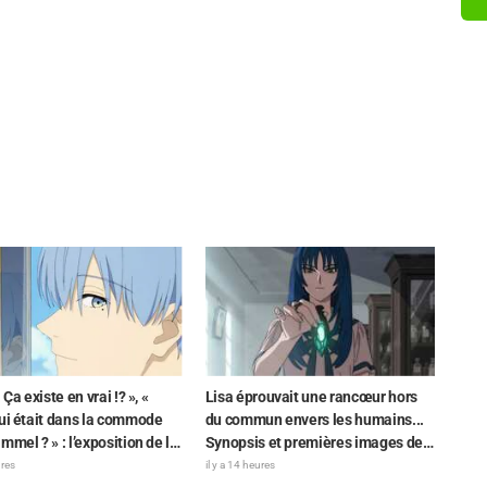
 Ça existe en vrai !? », «
Lisa éprouvait une rancœur hors
ui était dans la commode
du commun envers les humains...
mmel ? » : l’exposition de la
Synopsis et premières images de
 du Dragon Noir » apparue
l'épisode 6 de l'anime « Goodbye,
ures
il y a 14 heures