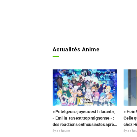
Actualités Anime
« Petelgeuse joyeux est hilarant »,
« Hein !
« Emilia-tan est trop mignonne » :
Celle q
des réactions enthousiastes après
chez Hi
la révélation du visuel de
« corne
il y a 6 heures
il y a 6 he