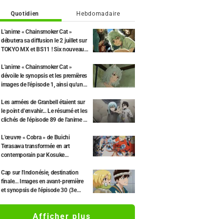
Quotidien
Hebdomadaire
L'anime « Chainsmoker Cat »
débutera sa diffusion le 2 juillet sur
TOKYO MX et BS11 ! Six nouveaux
membres du casting dévoilés, dont
Misato Matsuoka pour le rôle de
L'anime « Chainsmoker Cat »
Yaku Neko.
dévoile le synopsis et les premières
images de l'épisode 1, ainsi qu'une
interview de Tetsu Inada (le
propriétaire)
Les armées de Granbell étaient sur
le point d'envahir... Le résumé et les
clichés de l'épisode 89 de l'anime «
Moi, quand je me réincarne en
Slime Saison 4 » dévoilés
L'œuvre « Cobra » de Buichi
Terasawa transformée en art
contemporain par Kosuke
Kawamura ! Lancement du «
ReVIBES Project »
Cap sur l'Indonésie, destination
finale... Images en avant-première
et synopsis de l'épisode 30 (3e
partie) de la saison finale de « Dr.
STONE ».
Afficher plus