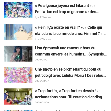
« Petelgeuse joyeux est hilarant », «
Emilia-tan est trop mignonne » : des
réactions enthousiastes après la
il y a 22 heures
révélation du visuel de l'événement des 10
« Hein ! Ça existe en vrai !? », « Celle qui
ans de l'anime « Re:Zero - Starting Life in
était dans la commode chez Himmel ? » :
Another World »
l’exposition de la « corne du Dragon Noir »
il y a 22 heures
apparue dans l’épisode 1 de « Frieren »
Lisa éprouvait une rancœur hors du
laisse les fans stupéfaits
commun envers les humains... Synopsis
et premières images de l'épisode 6 de
2026/08/07
l'anime « Goodbye, Lara » dévoilés !
Une photo en se promettant du bout du
petit doigt avec Luluka Moria ! Des retours
sur le compte rendu de la comédienne de
2026/08/07
doublage Nao Tōyama après avoir assisté
« Trop fort ! », « Trop fort en dessin ! » :
au Dream Stage de « Star Detective
acclamations pour l'illustration d'ending du
Precure! » : « C’est le W Arcana »
13e épisode dessinée par Asaki Yuikawa,
2026/08/06
la comédienne doublant le protagoniste