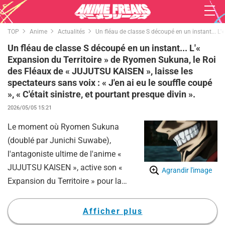
TOP
Anime
Actualités
Un fléau de classe S découpé en un instant... L'«
Un fléau de classe S découpé en un instant... L'«
Expansion du Territoire » de Ryomen Sukuna, le Roi
des Fléaux de « JUJUTSU KAISEN », laisse les
spectateurs sans voix : « J'en ai eu le souffle coupé
», « C'était sinistre, et pourtant presque divin ».
2026/05/05 15:21
Le moment où Ryomen Sukuna
(doublé par Junichi Suwabe),
l'antagoniste ultime de l'anime «
JUJUTSU KAISEN », active son «
Agrandir l'image
Expansion du Territoire » pour la
première fois──. Face à la scène
où un fléau de rang supérieur se
Afficher plus
fait littéralement mettre en pièces