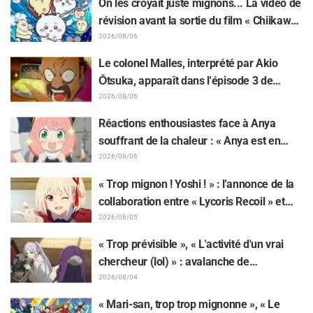
On les croyait juste mignons... La vidéo de
de « The Elusive Samurai »
révision avant la sortie du film « Chiikawa
» suscite des réactions surprises face au
2026/08/06
décalage : « C'est plus sévère qu'imaginé
Le colonel Malles, interprété par Akio
», « Ça ne parle que de travail »
Ōtsuka, apparaît dans l'épisode 3 de
l'anime TV « The Ghost in the Shell » !
2026/08/06
Commentaire du comédien et carte de fin
Réactions enthousiastes face à Anya
dévoilés
souffrant de la chaleur : « Anya est en
train de fondre » sur l'illustration
2026/08/06
d'annonce de « SPY x FAMILY »
« Trop mignon ! Yoshi ! » : l'annonce de la
collaboration entre « Lycoris Recoil » et
Kumamine, créateur du « Chat au travail »,
2026/08/05
suscite une pluie de « Yoshi ! »
« Trop prévisible », « L'activité d'un vrai
chercheur (lol) » : avalanche de
moqueries affectueuses face à la peluche
2026/08/04
de Frieren piégée par un Mimique lors
« Mari-san, trop trop mignonne », « Le