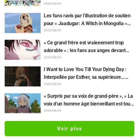
retentissement suite au dévoilement d'un
2026/08/04
superbe dessin de Hidenori Matsubara
Les fans ravis par l'illustration de soutien
représentant les trois filles de « Neon
pour « Jaadugar: A Witch in Mongolia »
Genesis Evangelion » en combinaison
dessinée par l'auteur de « Yowamushi
2026/08/04
Plugsuit
Pedal » : « Voilà ce qui se passe quand la
« Ce grand frère est vraieeement trop
personne avec le style le plus différent
adorable » : les fans aux anges devant
dessine ces personnages »
Choso se rapprochant de Yūji Itadori sur
2026/08/04
l'illustration inédite de l'exposition de
I Want to Love You Till Your Dying Day :
l'anime « JUJUTSU KAISEN »
Interpellée par Esther, sa supérieure…
Synopsis, visuels, bande-annonce WEB et
2026/08/04
affiches de l'épisode 5 de l'anime dévoilés
« Surpris par sa voix de grand-père », « La
voix d'un homme âgé bienveillant est tout
aussi superbe » : Akira Ishida en chef de
2026/08/04
clan dans l'épisode 6 de l'anime «
Jaadugar: A Witch in Mongolia »
Voir plus