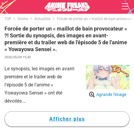
TOP
Anime
Actualités
Forcée de porter un « maillot de bain provocateu
Forcée de porter un « maillot de bain provocateur »
?! Sortie du synopsis, des images en avant-
première et du trailer web de l'épisode 5 de l'anime
« Yowayowa Sensei ».
2026/05/09 15:43
Le synopsis, les images en avant-
première et le trailer web de
l'épisode 5 de l'anime «
Yowayowa Sensei » ont été
Agrandir l'image
dévoilés.
Cette œuvre est une comédie
romantique centrée sur Hiyori
Afficher plus
Hiwamura (doublée par Marika
Kōno), surnommée « Yowayowa