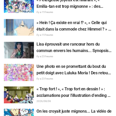
Emilia-tan est trop mignonne » : des
réactions enthousiastes après la
il y a 15 heures
révélation du visuel de l'événement des 10
« Hein ! Ça existe en vrai !? », « Celle qui
ans de l'anime « Re:Zero - Starting Life in
était dans la commode chez Himmel ? » :
Another World »
l’exposition de la « corne du Dragon Noir »
il y a 15 heures
apparue dans l’épisode 1 de « Frieren »
Lisa éprouvait une rancœur hors du
laisse les fans stupéfaits
commun envers les humains... Synopsis
et premières images de l'épisode 6 de
il y a 23 heures
l'anime « Goodbye, Lara » dévoilés !
Une photo en se promettant du bout du
petit doigt avec Luluka Moria ! Des retours
sur le compte rendu de la comédienne de
il y a 23 heures
doublage Nao Tōyama après avoir assisté
« Trop fort ! », « Trop fort en dessin ! » :
au Dream Stage de « Star Detective
acclamations pour l'illustration d'ending du
Precure! » : « C’est le W Arcana »
13e épisode dessinée par Asaki Yuikawa,
2026/08/06
la comédienne doublant le protagoniste
On les croyait juste mignons... La vidéo de
de « The Elusive Samurai »