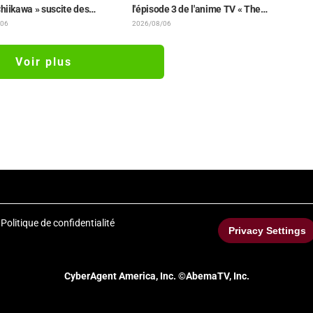
Chiikawa » suscite des
l'épisode 3 de l'anime TV « The
ns surprises face au
Ghost in the Shell » ! Commentaire
/06
2026/08/06
e : « C'est plus sévère
du comédien et carte de fin
iné », « Ça ne parle que de
dévoilés
Voir plus
»
Politique de confidentialité
Privacy Settings
CyberAgent America, Inc. ©AbemaTV, Inc.