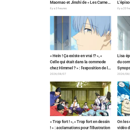
Maomao et Jinshi de « Les Carnets
L'épiso
de l’Apothicaire : Le Film »
Dream!
il y a 3 heures
il y a 20 
immortalisés sous forme de
synopsi
figurines élaborées en tenue du
film
« Hein ! Ça existe en vrai !? », «
Lisa é
Celle qui était dans la commode
du com
chez Himmel ? » : l’exposition de la
Synops
« corne du Dragon Noir » apparue
l'épiso
2026/08/07
2026/08
dans l’épisode 1 de « Frieren »
Lara » 
laisse les fans stupéfaits
« Trop fort ! », « Trop fort en dessin
On les 
! » : acclamations pour l'illustration
vidéo d