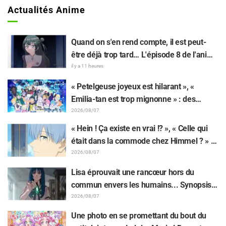
Actualités Anime
Quand on s'en rend compte, il est peut-
être déjà trop tard… L'épisode 8 de l'anime
« BanG Dream! Yume∞Mita » dévoile son
il y a 11 heures
synopsis et ses premières images !
« Petelgeuse joyeux est hilarant », «
Emilia-tan est trop mignonne » : des
réactions enthousiastes après la
2026/08/07
révélation du visuel de l'événement des 10
« Hein ! Ça existe en vrai !? », « Celle qui
ans de l'anime « Re:Zero - Starting Life in
était dans la commode chez Himmel ? » :
Another World »
l’exposition de la « corne du Dragon Noir »
2026/08/07
apparue dans l’épisode 1 de « Frieren »
Lisa éprouvait une rancœur hors du
laisse les fans stupéfaits
commun envers les humains... Synopsis
et premières images de l'épisode 6 de
2026/08/07
l'anime « Goodbye, Lara » dévoilés !
Une photo en se promettant du bout du