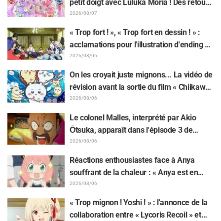
petit doigt avec Luluka Moria ! Des retours
sur le compte rendu de la comédienne de
2026/08/07
doublage Nao Tōyama après avoir assisté
« Trop fort ! », « Trop fort en dessin ! » :
au Dream Stage de « Star Detective
acclamations pour l'illustration d'ending du
Precure! » : « C’est le W Arcana »
13e épisode dessinée par Asaki Yuikawa,
2026/08/06
la comédienne doublant le protagoniste
On les croyait juste mignons... La vidéo de
de « The Elusive Samurai »
révision avant la sortie du film « Chiikawa
» suscite des réactions surprises face au
2026/08/06
décalage : « C'est plus sévère qu'imaginé
Le colonel Malles, interprété par Akio
», « Ça ne parle que de travail »
Ōtsuka, apparaît dans l'épisode 3 de
l'anime TV « The Ghost in the Shell » !
2026/08/06
Commentaire du comédien et carte de fin
Réactions enthousiastes face à Anya
dévoilés
souffrant de la chaleur : « Anya est en
train de fondre » sur l'illustration
2026/08/06
d'annonce de « SPY x FAMILY »
« Trop mignon ! Yoshi ! » : l'annonce de la
collaboration entre « Lycoris Recoil » et