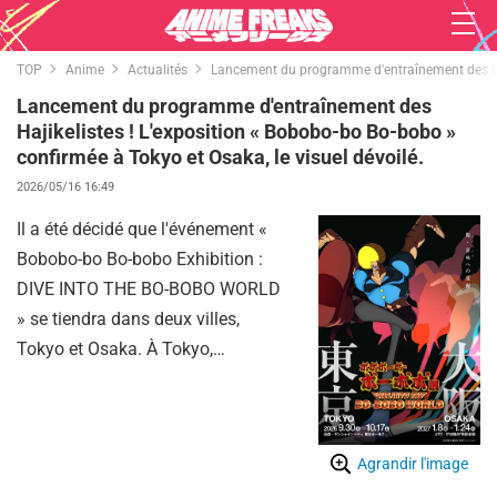
TOP
Anime
Actualités
Lancement du programme d'entraînement des Haji
Lancement du programme d'entraînement des
Hajikelistes ! L'exposition « Bobobo-bo Bo-bobo »
confirmée à Tokyo et Osaka, le visuel dévoilé.
2026/05/16 16:49
Il a été décidé que l'événement «
Bobobo-bo Bo-bobo Exhibition :
DIVE INTO THE BO-BOBO WORLD
» se tiendra dans deux villes,
Tokyo et Osaka. À Tokyo,
l'exposition aura lieu du mercredi
30 septembre au samedi 17
octobre au Hall d'exposition D de
Agrandir l'image
Sunshine City, à Ikebukuro. À