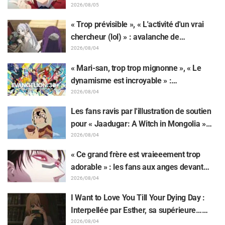
Kumamine, créateur du « Chat au travail »,
2026/08/05
suscite une pluie de « Yoshi ! »
« Trop prévisible », « L'activité d'un vrai
chercheur (lol) » : avalanche de
moqueries affectueuses face à la peluche
2026/08/04
de Frieren piégée par un Mimique lors
« Mari-san, trop trop mignonne », « Le
d'une exposition de « Frieren »
dynamisme est incroyable » :
retentissement suite au dévoilement d'un
2026/08/04
superbe dessin de Hidenori Matsubara
Les fans ravis par l'illustration de soutien
représentant les trois filles de « Neon
pour « Jaadugar: A Witch in Mongolia »
Genesis Evangelion » en combinaison
dessinée par l'auteur de « Yowamushi
2026/08/04
Plugsuit
Pedal » : « Voilà ce qui se passe quand la
« Ce grand frère est vraieeement trop
personne avec le style le plus différent
adorable » : les fans aux anges devant
dessine ces personnages »
Choso se rapprochant de Yūji Itadori sur
2026/08/04
l'illustration inédite de l'exposition de
I Want to Love You Till Your Dying Day :
l'anime « JUJUTSU KAISEN »
Interpellée par Esther, sa supérieure…
Synopsis, visuels, bande-annonce WEB et
2026/08/04