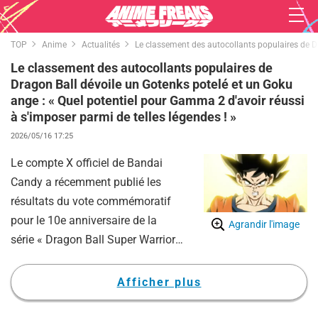
TOP
Anime
Actualités
Le classement des autocollants populaires de Dr
Le classement des autocollants populaires de
Dragon Ball dévoile un Gotenks potelé et un Goku
ange : « Quel potentiel pour Gamma 2 d'avoir réussi
à s'imposer parmi de telles légendes ! »
2026/05/16 17:25
Le compte X officiel de Bandai
Candy a récemment publié les
résultats du vote commémoratif
pour le 10e anniversaire de la
Agrandir l'image
série « Dragon Ball Super Warrior
Sticker Wafer », suscitant un vif
intérêt parmi les fans.
Afficher plus