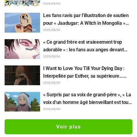
retentissement suite au dévoilement d'un
2026/08/04
superbe dessin de Hidenori Matsubara
Les fans ravis par l'illustration de soutien
représentant les trois filles de « Neon
pour « Jaadugar: A Witch in Mongolia »
Genesis Evangelion » en combinaison
dessinée par l'auteur de « Yowamushi
2026/08/04
Plugsuit
Pedal » : « Voilà ce qui se passe quand la
« Ce grand frère est vraieeement trop
personne avec le style le plus différent
adorable » : les fans aux anges devant
dessine ces personnages »
Choso se rapprochant de Yūji Itadori sur
2026/08/04
l'illustration inédite de l'exposition de
I Want to Love You Till Your Dying Day :
l'anime « JUJUTSU KAISEN »
Interpellée par Esther, sa supérieure…
Synopsis, visuels, bande-annonce WEB et
2026/08/04
affiches de l'épisode 5 de l'anime dévoilés
« Surpris par sa voix de grand-père », « La
voix d'un homme âgé bienveillant est tout
aussi superbe » : Akira Ishida en chef de
2026/08/04
clan dans l'épisode 6 de l'anime «
Jaadugar: A Witch in Mongolia »
Voir plus