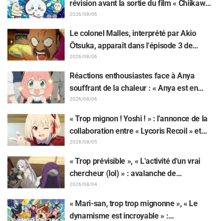
révision avant la sortie du film « Chiikawa
» suscite des réactions surprises face au
2026/08/06
décalage : « C'est plus sévère qu'imaginé
Le colonel Malles, interprété par Akio
», « Ça ne parle que de travail »
Ōtsuka, apparaît dans l'épisode 3 de
l'anime TV « The Ghost in the Shell » !
2026/08/06
Commentaire du comédien et carte de fin
Réactions enthousiastes face à Anya
dévoilés
souffrant de la chaleur : « Anya est en
train de fondre » sur l'illustration
2026/08/06
d'annonce de « SPY x FAMILY »
« Trop mignon ! Yoshi ! » : l'annonce de la
collaboration entre « Lycoris Recoil » et
Kumamine, créateur du « Chat au travail »,
2026/08/05
suscite une pluie de « Yoshi ! »
« Trop prévisible », « L'activité d'un vrai
chercheur (lol) » : avalanche de
moqueries affectueuses face à la peluche
2026/08/04
de Frieren piégée par un Mimique lors
« Mari-san, trop trop mignonne », « Le
d'une exposition de « Frieren »
dynamisme est incroyable » :