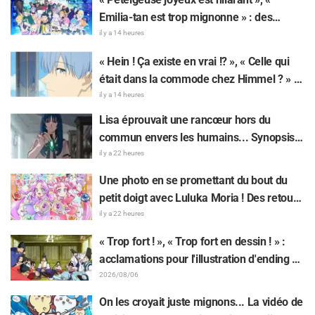
Emilia-tan est trop mignonne » : des
réactions enthousiastes après la
il y a 14 heures
révélation du visuel de l'événement des 10
« Hein ! Ça existe en vrai !? », « Celle qui
ans de l'anime « Re:Zero - Starting Life in
était dans la commode chez Himmel ? » :
Another World »
l’exposition de la « corne du Dragon Noir »
il y a 14 heures
apparue dans l’épisode 1 de « Frieren »
Lisa éprouvait une rancœur hors du
laisse les fans stupéfaits
commun envers les humains... Synopsis
et premières images de l'épisode 6 de
il y a 22 heures
l'anime « Goodbye, Lara » dévoilés !
Une photo en se promettant du bout du
petit doigt avec Luluka Moria ! Des retours
sur le compte rendu de la comédienne de
il y a 22 heures
doublage Nao Tōyama après avoir assisté
« Trop fort ! », « Trop fort en dessin ! » :
au Dream Stage de « Star Detective
acclamations pour l'illustration d'ending du
Precure! » : « C’est le W Arcana »
13e épisode dessinée par Asaki Yuikawa,
2026/08/06
la comédienne doublant le protagoniste
On les croyait juste mignons... La vidéo de
de « The Elusive Samurai »