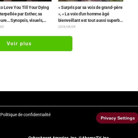
to Love You Till Your Dying
« Surpris par sa voix de grand-père
nterpellée par Esther, sa
», « La voix d'un homme âgé
ure… Synopsis, visuels,
bienveillant est tout aussi superbe
annonce WEB et affiches
» : Akira Ishida en chef de clan
/04
2026/08/04
isode 5 de l'anime dévoilés
dans l'épisode 6 de l'anime «
Jaadugar: A Witch in Mongolia »
Voir plus
Politique de confidentialité
Privacy Settings
CyberAgent America, Inc. ©AbemaTV, Inc.