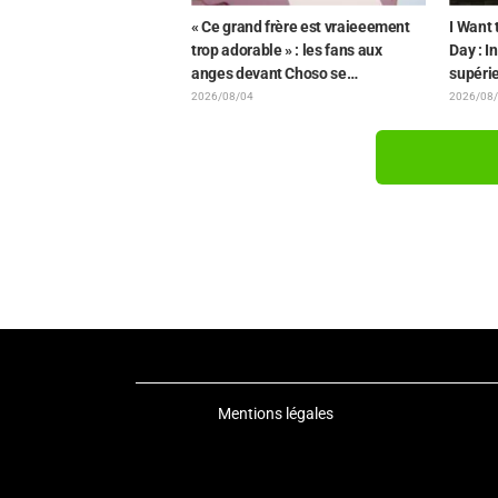
« Ce grand frère est vraieeement
I Want 
trop adorable » : les fans aux
Day : I
anges devant Choso se
supérie
rapprochant de Yūji Itadori sur
bande-
2026/08/04
2026/08
l'illustration inédite de l'exposition
de l'ép
de l'anime « JUJUTSU KAISEN »
Mentions légales