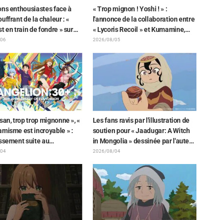
ons enthousiastes face à
« Trop mignon ! Yoshi ! » :
uffrant de la chaleur : «
l'annonce de la collaboration entre
t en train de fondre » sur
« Lycoris Recoil » et Kumamine,
tration d'annonce de « SPY x
créateur du « Chat au travail »,
/06
2026/08/05
 »
suscite une pluie de « Yoshi ! »
san, trop trop mignonne », «
Les fans ravis par l'illustration de
misme est incroyable » :
soutien pour « Jaadugar: A Witch
issement suite au
in Mongolia » dessinée par l'auteur
ement d'un superbe dessin
de « Yowamushi Pedal » : « Voilà
/04
2026/08/04
enori Matsubara
ce qui se passe quand la personne
ntant les trois filles de «
avec le style le plus différent
enesis Evangelion » en
dessine ces personnages »
aison Plugsuit