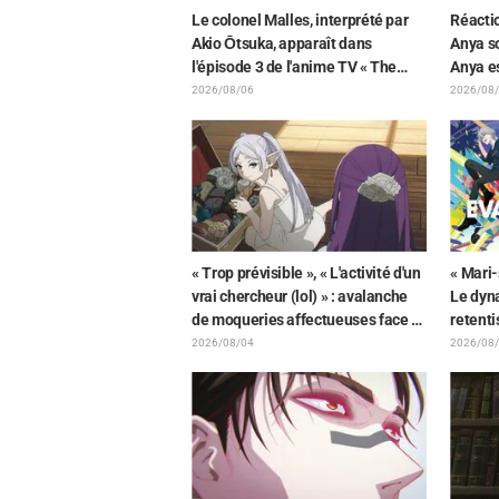
Le colonel Malles, interprété par
Réacti
Akio Ōtsuka, apparaît dans
Anya so
l'épisode 3 de l'anime TV « The
Anya es
Ghost in the Shell » ! Commentaire
l'illus
2026/08/06
2026/08
du comédien et carte de fin
FAMILY
dévoilés
« Trop prévisible », « L'activité d'un
« Mari-
vrai chercheur (lol) » : avalanche
Le dyna
de moqueries affectueuses face à
retent
la peluche de Frieren piégée par
dévoil
2026/08/04
2026/08
un Mimique lors d'une exposition
de Hid
de « Frieren »
représe
Neon G
combin