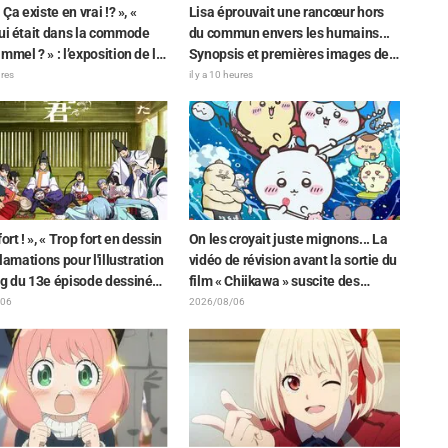
 Ça existe en vrai !? », «
Lisa éprouvait une rancœur hors
ui était dans la commode
du commun envers les humains...
mmel ? » : l’exposition de la
Synopsis et premières images de
 du Dragon Noir » apparue
l'épisode 6 de l'anime « Goodbye,
ures
il y a 10 heures
épisode 1 de « Frieren »
Lara » dévoilés !
les fans stupéfaits
ort ! », « Trop fort en dessin
On les croyait juste mignons... La
cclamations pour l'illustration
vidéo de révision avant la sortie du
ng du 13e épisode dessinée
film « Chiikawa » suscite des
aki Yuikawa, la comédienne
réactions surprises face au
/06
2026/08/06
t le protagoniste de « The
décalage : « C'est plus sévère
e Samurai »
qu'imaginé », « Ça ne parle que de
travail »