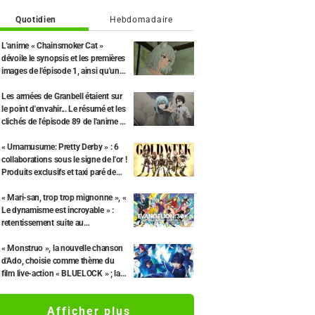
Quotidien
Hebdomadaire
L'anime « Chainsmoker Cat »
dévoile le synopsis et les premières
images de l'épisode 1, ainsi qu'une
interview de Tetsu Inada (le
propriétaire)
Les armées de Granbell étaient sur
le point d'envahir... Le résumé et les
clichés de l'épisode 89 de l'anime «
Moi, quand je me réincarne en
Slime Saison 4 » dévoilés
« Umamusume: Pretty Derby » : 6
collaborations sous le signe de l'or !
Produits exclusifs et taxi paré de
feuilles d'or de Kanazawa.
« Mari-san, trop trop mignonne », «
Le dynamisme est incroyable » :
retentissement suite au
dévoilement d'un superbe dessin
de Hidenori Matsubara
« Monstruo », la nouvelle chanson
représentant les trois filles de «
d'Ado, choisie comme thème du
Neon Genesis Evangelion » en
film live-action « BLUELOCK » ; la
combinaison Plugsuit
bande-annonce officielle dévoilée
[avec commentaires]
Afficher plus