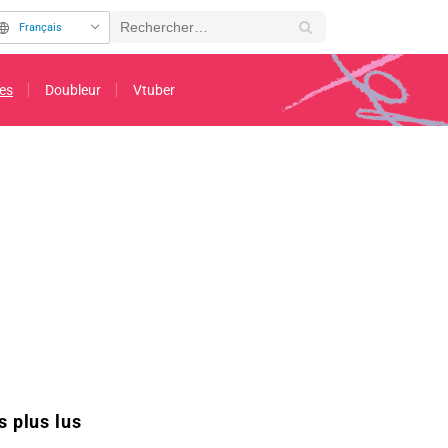
Français
es
Doubleur
Vtuber
ébute le 26 mai
s plus lus