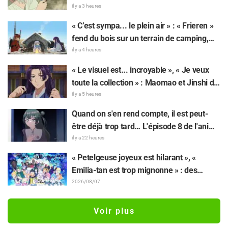
24 juillet
de « Chainsmoker Cat » par l'auteur de «
il y a 3 heures
Blue Period » fait dire aux fans : « On dirait
« C’est sympa... le plein air » : « Frieren »
qu'elle pourrait être à Geidai »
fend du bois sur un terrain de camping,
cet univers surréaliste fait réagir : « Sa vie
il y a 4 heures
est bien remplie tous les jours »
« Le visuel est... incroyable », « Je veux
toute la collection » : Maomao et Jinshi de
« Les Carnets de l’Apothicaire : Le Film »
il y a 5 heures
immortalisés sous forme de figurines
Quand on s'en rend compte, il est peut-
élaborées en tenue du film
être déjà trop tard… L'épisode 8 de l'anime
« BanG Dream! Yume∞Mita » dévoile son
il y a 22 heures
synopsis et ses premières images !
« Petelgeuse joyeux est hilarant », «
Emilia-tan est trop mignonne » : des
réactions enthousiastes après la
2026/08/07
révélation du visuel de l'événement des 10
ans de l'anime « Re:Zero - Starting Life in
Voir plus
Another World »