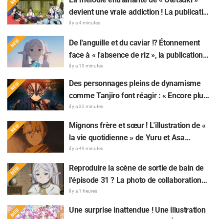
devient une vraie addiction ! La publication
du MV de la chanson insérée de « The
il y a 4 minutes
Elusive Samurai » fait sensation : « Un
De l'anguille et du caviar !? Étonnement
character song pour une œuvre historique
face à « l'absence de riz », la publication
à l'ère Reiwa »
sur « Frieren » fait réagir : « Choisir la
il y a 19 minutes
grillade nature, c'est un truc de
Des personnages pleins de dynamisme
connaisseur »
comme Tanjiro font réagir : « Encore plus
spectaculaire que sur l'écran ! » — Une
il y a 32 minutes
affiche géante de l'arc Château Infini de «
Mignons frère et sœur ! L'illustration de «
Demon Slayer: Kimetsu No Yaiba »
la vie quotidienne » de Yuru et Asa
apparaît à Ikebukuro et fait grand bruit
mangeant de la glace pilée dans «
il y a 49 minutes
Daemons of the Shadow Realm » fait
Reproduire la scène de sortie de bain de
réagir : « Trop précieux, je meurs », « On
l'épisode 31 ? La photo de collaboration
dirait totalement un couple »
entre « Frieren » et « Garigari-kun » fait
il y a 1 heures
parler d'elle : « On dirait que ses cheveux
Une surprise inattendue ! Une illustration
sont enroulés dans une serviette de bain »