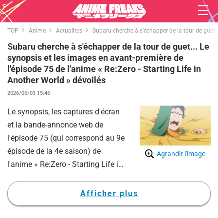
TOP
Anime
Actualités
Subaru cherche à s'échapper de la tour de guet..
Subaru cherche à s'échapper de la tour de guet... Le
synopsis et les images en avant-première de
l'épisode 75 de l'anime « Re:Zero - Starting Life in
Another World » dévoilés
2026/06/03 15:46
Le synopsis, les captures d'écran
et la bande-annonce web de
l'épisode 75 (qui correspond au 9e
épisode de la 4e saison) de
Agrandir l'image
l'anime « Re:Zero - Starting Life in
Another World » ont été dévoilés.
De plus, le synopsis et les
Afficher plus
captures d'écran du mini-anime
correspondant ont également été