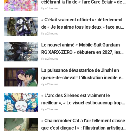
célébrant la fin de « l'arc Cure Éclair » de «
Star Detective Precure! » fait réagir : « Ça
il y a 1 heures
serre le cœur », « On ressent tout l'amour
« C'était vraiment officiel » : déferlement
de l'équipe de production »
de « Je les aime tous les deux » face au
dilemme ultime entre « Tanigaki le Matagi
il y a 2 heures
» et « Genjiro-chan » de Golden Kamuy
Le nouvel animé « Mobile Suit Gundam
RG XARX-ZERO » débutera en 2027, les
fans s'enflamment : « Une cape et un bras
il y a 2 heures
comme une bête !? », « Le mecha du
La puissance dévastatrice de Jinshi en
protagoniste est super classe »
queue-de-cheval ! L'illustration inédite en
yukata pour l'événement d'été de « Les
il y a 2 heures
Carnets de l'Apothicaire » fait réagir : «
« L'arc des Sirènes est vraiment le
Mon cœur a failli lâcher pour de vrai », « Il
meilleur », « Le visuel est beaucoup trop
faudrait l'immortaliser sur une fresque »
beau » : des réactions enthousiastes alors
il y a 2 heures
que « Chiikawa The Movie: The Secret of
« Chainsmoker Cat a l'air tellement classe
the Mermaid Island » sort aujourd'hui, le
que c’est dingue ! » : l'illustration artistique