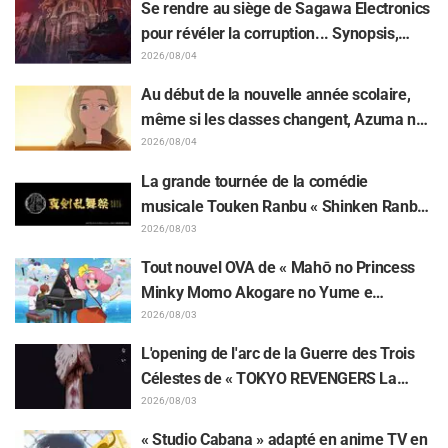
Se rendre au siège de Sagawa Electronics
4 de « Though I Am an Inept Villainess »
pour révéler la corruption... Synopsis,
captures d'écran et visuel de l'épisode 5
2026/08/04
de « The Ghost in the Shell » dévoilés
Au début de la nouvelle année scolaire,
même si les classes changent, Azuma ne
veut pas perdre son lien avec Taira...
2026/08/04
Synopsis et captures d'écran de l'épisode
La grande tournée de la comédie
18 de « You and I Are Polar Opposites »
musicale Touken Ranbu « Shinken Ranbu
dévoilés
Sai 2026 » aura lieu à partir de décembre
2026/08/03
dans 8 villes du Japon ! Un total de 44
Tout nouvel OVA de « Mahō no Princess
Touken Danshi rassemblés
Minky Momo Akogare no Yume e
Magokoro no Duo » après 32 ans d'attente
2026/08/03
confirmé pour une sortie le 13 novembre !
L'opening de l'arc de la Guerre des Trois
Le casting avec Kurumi Haruki, le visuel
Célestes de « TOKYO REVENGERS La
principal et un teaser dévoilés
Guerre des Trois Titans Arc » sera
2026/08/03
interprété par JO1 avec le titre « IGNITE » !
« Studio Cabana » adapté en anime TV en