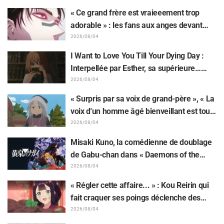
Plugsuit
Pedal » : « Voilà ce qui se passe quand la
« Ce grand frère est vraieeement trop
personne avec le style le plus différent
adorable » : les fans aux anges devant
dessine ces personnages »
Choso se rapprochant de Yūji Itadori sur
2026/08/04
l'illustration inédite de l'exposition de
I Want to Love You Till Your Dying Day :
l'anime « JUJUTSU KAISEN »
Interpellée par Esther, sa supérieure…
Synopsis, visuels, bande-annonce WEB et
2026/08/04
affiches de l'épisode 5 de l'anime dévoilés
« Surpris par sa voix de grand-père », « La
voix d'un homme âgé bienveillant est tout
aussi superbe » : Akira Ishida en chef de
2026/08/04
clan dans l'épisode 6 de l'anime «
Misaki Kuno, la comédienne de doublage
Jaadugar: A Witch in Mongolia »
de Gabu-chan dans « Daemons of the
Shadow Realm » : « Je tremblais de tout
2026/08/04
mon corps et je pleurais... » Elle révèle les
« Régler cette affaire... » : Kou Reirin qui
coulisses de son "interprétation magistrale
fait craquer ses poings déclenche des
et habitée" dans l'épisode 17
réactions comme « Quelle tête de mule
2026/08/04
(lol) » et « Regardez cette tête » / Épisode