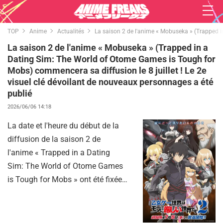
TOP
Anime
Actualités
La saison 2 de l'anime « Mobuseka » (Trapped in
La saison 2 de l'anime « Mobuseka » (Trapped in a
Dating Sim: The World of Otome Games is Tough for
Mobs) commencera sa diffusion le 8 juillet ! Le 2e
visuel clé dévoilant de nouveaux personnages a été
publié
2026/06/06 14:18
La date et l'heure du début de la
diffusion de la saison 2 de
l'anime « Trapped in a Dating
Sim: The World of Otome Games
is Tough for Mobs » ont été fixées
au mercredi 8 juillet. De plus, le
deuxième visuel clé ainsi que les
informations de diffusion ont été