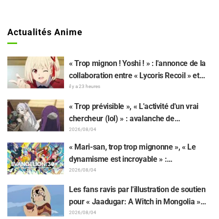
Actualités Anime
« Trop mignon ! Yoshi ! » : l'annonce de la
collaboration entre « Lycoris Recoil » et
Kumamine, créateur du « Chat au travail »,
il y a 23 heures
suscite une pluie de « Yoshi ! »
« Trop prévisible », « L'activité d'un vrai
chercheur (lol) » : avalanche de
moqueries affectueuses face à la peluche
2026/08/04
de Frieren piégée par un Mimique lors
« Mari-san, trop trop mignonne », « Le
d'une exposition de « Frieren »
dynamisme est incroyable » :
retentissement suite au dévoilement d'un
2026/08/04
superbe dessin de Hidenori Matsubara
Les fans ravis par l'illustration de soutien
représentant les trois filles de « Neon
pour « Jaadugar: A Witch in Mongolia »
Genesis Evangelion » en combinaison
dessinée par l'auteur de « Yowamushi
2026/08/04