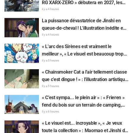
RG XARX-ZERO » débutera en 2027, les
fans s'enflamment : « Une cape et un bras
il y a 4 heures
comme une bête !? », « Le mecha du
La puissance dévastatrice de Jinshi en
protagoniste est super classe »
queue-de-cheval ! L'illustration inédite en
yukata pour l'événement d'été de « Les
il y a 4 heures
Carnets de l'Apothicaire » fait réagir : «
« L'arc des Sirènes est vraiment le
Mon cœur a failli lâcher pour de vrai », « Il
meilleur », « Le visuel est beaucoup trop
faudrait l'immortaliser sur une fresque »
beau » : des réactions enthousiastes alors
il y a 5 heures
que « Chiikawa The Movie: The Secret of
« Chainsmoker Cat a l'air tellement classe
the Mermaid Island » sort aujourd'hui, le
que c’est dingue ! » : l'illustration artistique
24 juillet
de « Chainsmoker Cat » par l'auteur de «
il y a 5 heures
Blue Period » fait dire aux fans : « On dirait
« C’est sympa... le plein air » : « Frieren »
qu'elle pourrait être à Geidai »
fend du bois sur un terrain de camping,
cet univers surréaliste fait réagir : « Sa vie
il y a 6 heures
est bien remplie tous les jours »
« Le visuel est... incroyable », « Je veux
toute la collection » : Maomao et Jinshi de