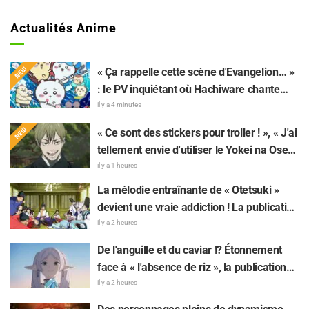
Actualités Anime
« Ça rappelle cette scène d'Evangelion… »
: le PV inquiétant où Hachiware chante
dans « Chiikawa The Movie: The Secret of
il y a 4 minutes
the Mermaid Island » fait réagir
« Ce sont des stickers pour troller ! », « J'ai
tellement envie d'utiliser le Yokei na Ose-
Wi-Fi!! » : les fans ravis par l'arrivée du 8e
il y a 1 heures
lot de stickers LINE « The Culling Game »
La mélodie entraînante de « Otetsuki »
devient une vraie addiction ! La publication
du MV de la chanson insérée de « The
il y a 2 heures
Elusive Samurai » fait sensation : « Un
De l'anguille et du caviar !? Étonnement
character song pour une œuvre historique
face à « l'absence de riz », la publication
à l'ère Reiwa »
sur « Frieren » fait réagir : « Choisir la
il y a 2 heures
grillade nature, c'est un truc de