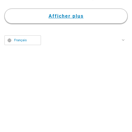
Serizawa et Shizuka Ishigami
rejoindraient le casting.
Afficher plus
Français