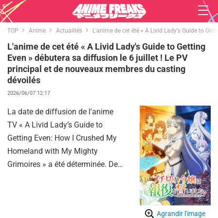
TOP
Anime
Actualités
L'anime de cet été « A Livid Lady's Guide to Get
L'anime de cet été « A Livid Lady's Guide to Getting
Even » débutera sa diffusion le 6 juillet ! Le PV
principal et de nouveaux membres du casting
dévoilés
2026/06/07 12:17
La date de diffusion de l'anime
TV « A Livid Lady’s Guide to
Getting Even: How I Crushed My
Homeland with My Mighty
Grimoires » a été déterminée. De
plus, le PV principal, permettant
d'écouter un extrait du thème
d'ouverture « Q.E.D. », a été mis en
Agrandir l'image
ligne, et il a été annoncé que Yū