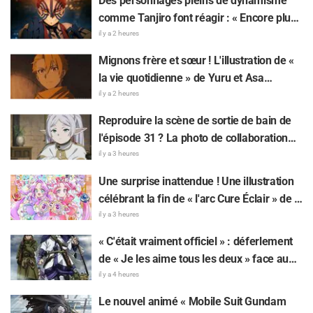
Des personnages pleins de dynamisme
connaisseur »
comme Tanjiro font réagir : « Encore plus
spectaculaire que sur l'écran ! » — Une
il y a 2 heures
affiche géante de l'arc Château Infini de «
Mignons frère et sœur ! L'illustration de «
Demon Slayer: Kimetsu No Yaiba »
la vie quotidienne » de Yuru et Asa
apparaît à Ikebukuro et fait grand bruit
mangeant de la glace pilée dans «
il y a 2 heures
Daemons of the Shadow Realm » fait
Reproduire la scène de sortie de bain de
réagir : « Trop précieux, je meurs », « On
l'épisode 31 ? La photo de collaboration
dirait totalement un couple »
entre « Frieren » et « Garigari-kun » fait
il y a 3 heures
parler d'elle : « On dirait que ses cheveux
Une surprise inattendue ! Une illustration
sont enroulés dans une serviette de bain »
célébrant la fin de « l'arc Cure Éclair » de «
Star Detective Precure! » fait réagir : « Ça
il y a 3 heures
serre le cœur », « On ressent tout l'amour
« C'était vraiment officiel » : déferlement
de l'équipe de production »
de « Je les aime tous les deux » face au
dilemme ultime entre « Tanigaki le Matagi
il y a 4 heures
» et « Genjiro-chan » de Golden Kamuy
Le nouvel animé « Mobile Suit Gundam