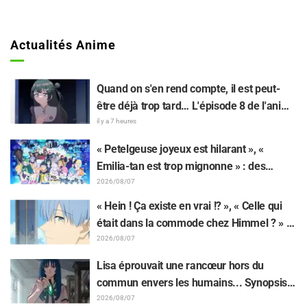
Actualités Anime
Quand on s'en rend compte, il est peut-
être déjà trop tard… L'épisode 8 de l'anime
« BanG Dream! Yume∞Mita » dévoile son
il y a 7 heures
synopsis et ses premières images !
« Petelgeuse joyeux est hilarant », «
Emilia-tan est trop mignonne » : des
réactions enthousiastes après la
2026/08/07
révélation du visuel de l'événement des 10
« Hein ! Ça existe en vrai !? », « Celle qui
ans de l'anime « Re:Zero - Starting Life in
était dans la commode chez Himmel ? » :
Another World »
l’exposition de la « corne du Dragon Noir »
2026/08/07
apparue dans l’épisode 1 de « Frieren »
Lisa éprouvait une rancœur hors du
laisse les fans stupéfaits
commun envers les humains... Synopsis
et premières images de l'épisode 6 de
2026/08/07