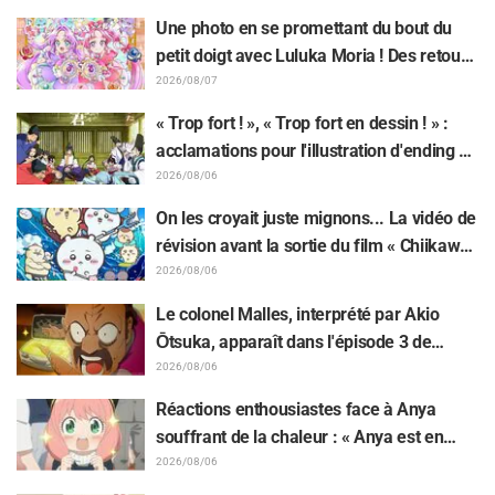
l'anime « Goodbye, Lara » dévoilés !
Une photo en se promettant du bout du
petit doigt avec Luluka Moria ! Des retours
sur le compte rendu de la comédienne de
2026/08/07
doublage Nao Tōyama après avoir assisté
« Trop fort ! », « Trop fort en dessin ! » :
au Dream Stage de « Star Detective
acclamations pour l'illustration d'ending du
Precure! » : « C’est le W Arcana »
13e épisode dessinée par Asaki Yuikawa,
2026/08/06
la comédienne doublant le protagoniste
On les croyait juste mignons... La vidéo de
de « The Elusive Samurai »
révision avant la sortie du film « Chiikawa
» suscite des réactions surprises face au
2026/08/06
décalage : « C'est plus sévère qu'imaginé
Le colonel Malles, interprété par Akio
», « Ça ne parle que de travail »
Ōtsuka, apparaît dans l'épisode 3 de
l'anime TV « The Ghost in the Shell » !
2026/08/06
Commentaire du comédien et carte de fin
Réactions enthousiastes face à Anya
dévoilés
souffrant de la chaleur : « Anya est en
train de fondre » sur l'illustration
2026/08/06
d'annonce de « SPY x FAMILY »