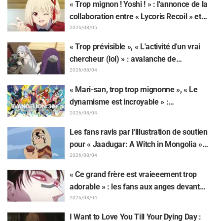
« Trop mignon ! Yoshi ! » : l'annonce de la
collaboration entre « Lycoris Recoil » et
Kumamine, créateur du « Chat au travail »,
2026/08/05
suscite une pluie de « Yoshi ! »
« Trop prévisible », « L'activité d'un vrai
chercheur (lol) » : avalanche de
moqueries affectueuses face à la peluche
2026/08/04
de Frieren piégée par un Mimique lors
« Mari-san, trop trop mignonne », « Le
d'une exposition de « Frieren »
dynamisme est incroyable » :
retentissement suite au dévoilement d'un
2026/08/04
superbe dessin de Hidenori Matsubara
Les fans ravis par l'illustration de soutien
représentant les trois filles de « Neon
pour « Jaadugar: A Witch in Mongolia »
Genesis Evangelion » en combinaison
dessinée par l'auteur de « Yowamushi
2026/08/04
Plugsuit
Pedal » : « Voilà ce qui se passe quand la
« Ce grand frère est vraieeement trop
personne avec le style le plus différent
adorable » : les fans aux anges devant
dessine ces personnages »
Choso se rapprochant de Yūji Itadori sur
2026/08/04
l'illustration inédite de l'exposition de
I Want to Love You Till Your Dying Day :