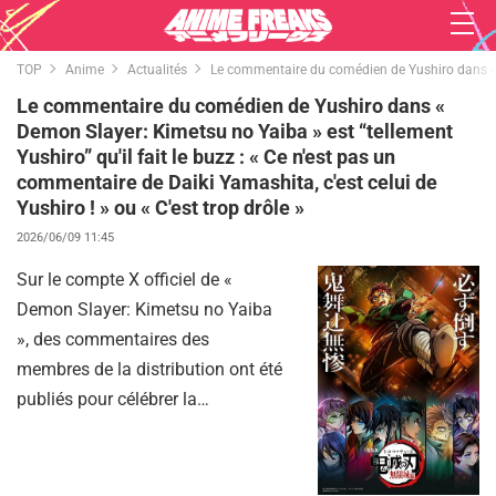
TOP
Anime
Actualités
Le commentaire du comédien de Yushiro dans « Dem
Le commentaire du comédien de Yushiro dans «
Demon Slayer: Kimetsu no Yaiba » est “tellement
Yushiro” qu'il fait le buzz : « Ce n'est pas un
commentaire de Daiki Yamashita, c'est celui de
Yushiro ! » ou « C'est trop drôle »
2026/06/09 11:45
Sur le compte X officiel de «
Demon Slayer: Kimetsu no Yaiba
», des commentaires des
membres de la distribution ont été
publiés pour célébrer la
rediffusion de l'intégralité de la
série télévisée. Parmi eux, le
message de Daiki Yamashita, le