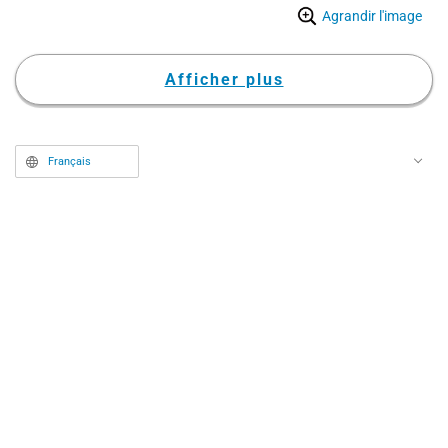
Agrandir l'image
comédien qui prête sa voix à
Yushiro, fait grand bruit en étant
jugé « beaucoup trop Yushiro ».
Afficher plus
Français