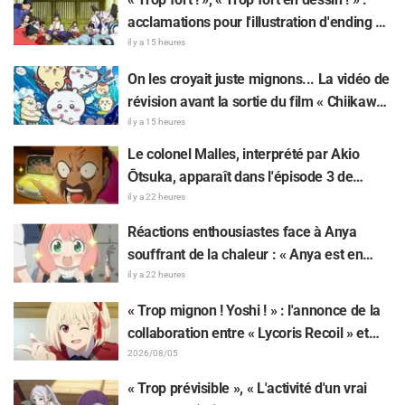
acclamations pour l'illustration d'ending du
13e épisode dessinée par Asaki Yuikawa,
il y a 15 heures
la comédienne doublant le protagoniste
On les croyait juste mignons... La vidéo de
de « The Elusive Samurai »
révision avant la sortie du film « Chiikawa
» suscite des réactions surprises face au
il y a 15 heures
décalage : « C'est plus sévère qu'imaginé
Le colonel Malles, interprété par Akio
», « Ça ne parle que de travail »
Ōtsuka, apparaît dans l'épisode 3 de
l'anime TV « The Ghost in the Shell » !
il y a 22 heures
Commentaire du comédien et carte de fin
Réactions enthousiastes face à Anya
dévoilés
souffrant de la chaleur : « Anya est en
train de fondre » sur l'illustration
il y a 22 heures
d'annonce de « SPY x FAMILY »
« Trop mignon ! Yoshi ! » : l'annonce de la
collaboration entre « Lycoris Recoil » et
Kumamine, créateur du « Chat au travail »,
2026/08/05
suscite une pluie de « Yoshi ! »
« Trop prévisible », « L'activité d'un vrai