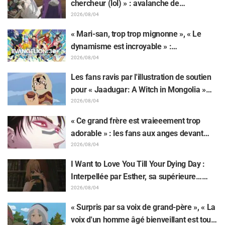
chercheur (lol) » : avalanche de
moqueries affectueuses face à la peluche
2026/08/04
de Frieren piégée par un Mimique lors
« Mari-san, trop trop mignonne », « Le
d'une exposition de « Frieren »
dynamisme est incroyable » :
retentissement suite au dévoilement d'un
2026/08/04
superbe dessin de Hidenori Matsubara
Les fans ravis par l'illustration de soutien
représentant les trois filles de « Neon
pour « Jaadugar: A Witch in Mongolia »
Genesis Evangelion » en combinaison
dessinée par l'auteur de « Yowamushi
2026/08/04
Plugsuit
Pedal » : « Voilà ce qui se passe quand la
« Ce grand frère est vraieeement trop
personne avec le style le plus différent
adorable » : les fans aux anges devant
dessine ces personnages »
Choso se rapprochant de Yūji Itadori sur
2026/08/04
l'illustration inédite de l'exposition de
I Want to Love You Till Your Dying Day :
l'anime « JUJUTSU KAISEN »
Interpellée par Esther, sa supérieure…
Synopsis, visuels, bande-annonce WEB et
2026/08/04
affiches de l'épisode 5 de l'anime dévoilés
« Surpris par sa voix de grand-père », « La
voix d'un homme âgé bienveillant est tout