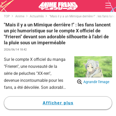
TOP
Anime
Actualités
"Mais il y a un Mimique derrière !" : les fans la
"Mais il y a un Mimique derrière !" : les fans lancent
un pic humoristique sur le compte X officiel de
"Frieren" devant son adorable silhouette à l'abri de
la pluie sous un imperméable
2026/06/14 18:42
Sur le compte X officiel du manga
"Frieren", une nouveauté de la
série de peluches "XX-ren",
devenue incontournable pour les
Agrandir l'image
fans, a été dévoilée. Son adorable
silhouette s'abritant de la pluie
sous un imperméable fait
Afficher plus
énormément parler d'elle.