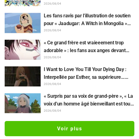
retentissement suite au dévoilement d'un
2026/08/04
superbe dessin de Hidenori Matsubara
Les fans ravis par l'illustration de soutien
représentant les trois filles de « Neon
pour « Jaadugar: A Witch in Mongolia »
Genesis Evangelion » en combinaison
dessinée par l'auteur de « Yowamushi
2026/08/04
Plugsuit
Pedal » : « Voilà ce qui se passe quand la
« Ce grand frère est vraieeement trop
personne avec le style le plus différent
adorable » : les fans aux anges devant
dessine ces personnages »
Choso se rapprochant de Yūji Itadori sur
2026/08/04
l'illustration inédite de l'exposition de
I Want to Love You Till Your Dying Day :
l'anime « JUJUTSU KAISEN »
Interpellée par Esther, sa supérieure…
Synopsis, visuels, bande-annonce WEB et
2026/08/04
affiches de l'épisode 5 de l'anime dévoilés
« Surpris par sa voix de grand-père », « La
voix d'un homme âgé bienveillant est tout
aussi superbe » : Akira Ishida en chef de
2026/08/04
clan dans l'épisode 6 de l'anime «
Jaadugar: A Witch in Mongolia »
Voir plus