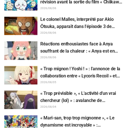
révision avant la sortie du film « Chiikawa
» suscite des réactions surprises face au
2026/08/06
décalage : « C'est plus sévère qu'imaginé
Le colonel Malles, interprété par Akio
», « Ça ne parle que de travail »
Ōtsuka, apparaît dans l'épisode 3 de
l'anime TV « The Ghost in the Shell » !
2026/08/06
Commentaire du comédien et carte de fin
Réactions enthousiastes face à Anya
dévoilés
souffrant de la chaleur : « Anya est en
train de fondre » sur l'illustration
2026/08/06
d'annonce de « SPY x FAMILY »
« Trop mignon ! Yoshi ! » : l'annonce de la
collaboration entre « Lycoris Recoil » et
Kumamine, créateur du « Chat au travail »,
2026/08/05
suscite une pluie de « Yoshi ! »
« Trop prévisible », « L'activité d'un vrai
chercheur (lol) » : avalanche de
moqueries affectueuses face à la peluche
2026/08/04
de Frieren piégée par un Mimique lors
« Mari-san, trop trop mignonne », « Le
d'une exposition de « Frieren »
dynamisme est incroyable » :