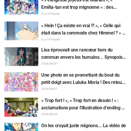
Emilia-tan est trop mignonne » : des
réactions enthousiastes après la
il y a 19 heures
révélation du visuel de l'événement des 10
« Hein ! Ça existe en vrai !? », « Celle qui
ans de l'anime « Re:Zero - Starting Life in
était dans la commode chez Himmel ? » :
Another World »
l’exposition de la « corne du Dragon Noir »
il y a 19 heures
apparue dans l’épisode 1 de « Frieren »
Lisa éprouvait une rancœur hors du
laisse les fans stupéfaits
commun envers les humains... Synopsis
et premières images de l'épisode 6 de
2026/08/07
l'anime « Goodbye, Lara » dévoilés !
Une photo en se promettant du bout du
petit doigt avec Luluka Moria ! Des retours
sur le compte rendu de la comédienne de
2026/08/07
doublage Nao Tōyama après avoir assisté
« Trop fort ! », « Trop fort en dessin ! » :
au Dream Stage de « Star Detective
acclamations pour l'illustration d'ending du
Precure! » : « C’est le W Arcana »
13e épisode dessinée par Asaki Yuikawa,
2026/08/06
la comédienne doublant le protagoniste
On les croyait juste mignons... La vidéo de
de « The Elusive Samurai »