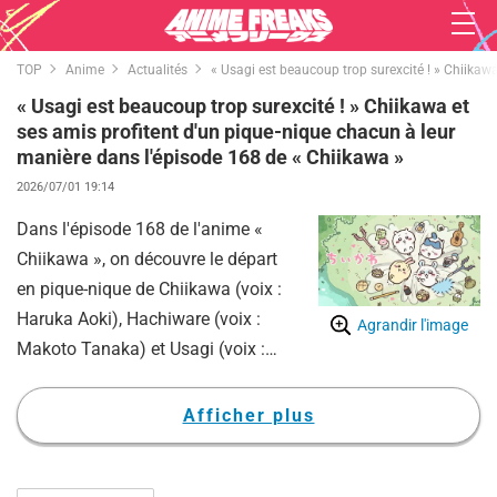
TOP
Anime
Actualités
« Usagi est beaucoup trop surexcité ! » Chiikaw
« Usagi est beaucoup trop surexcité ! » Chiikawa et
ses amis profitent d'un pique-nique chacun à leur
manière dans l'épisode 168 de « Chiikawa »
2026/07/01 19:14
Dans l'épisode 168 de l'anime «
Chiikawa », on découvre le départ
en pique-nique de Chiikawa (voix :
Haruka Aoki), Hachiware (voix :
Agrandir l'image
Makoto Tanaka) et Usagi (voix :
Ari Ozawa). Cet épisode s'avère
particulièrement marquant en
Afficher plus
raison du comportement d'Usagi,
encore plus surexcité que