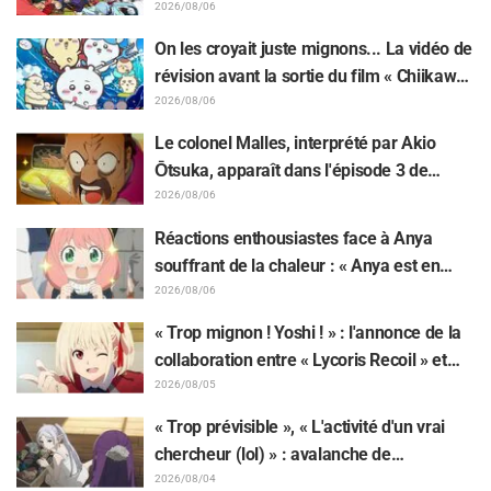
13e épisode dessinée par Asaki Yuikawa,
2026/08/06
la comédienne doublant le protagoniste
On les croyait juste mignons... La vidéo de
de « The Elusive Samurai »
révision avant la sortie du film « Chiikawa
» suscite des réactions surprises face au
2026/08/06
décalage : « C'est plus sévère qu'imaginé
Le colonel Malles, interprété par Akio
», « Ça ne parle que de travail »
Ōtsuka, apparaît dans l'épisode 3 de
l'anime TV « The Ghost in the Shell » !
2026/08/06
Commentaire du comédien et carte de fin
Réactions enthousiastes face à Anya
dévoilés
souffrant de la chaleur : « Anya est en
train de fondre » sur l'illustration
2026/08/06
d'annonce de « SPY x FAMILY »
« Trop mignon ! Yoshi ! » : l'annonce de la
collaboration entre « Lycoris Recoil » et
Kumamine, créateur du « Chat au travail »,
2026/08/05
suscite une pluie de « Yoshi ! »
« Trop prévisible », « L'activité d'un vrai
chercheur (lol) » : avalanche de
moqueries affectueuses face à la peluche
2026/08/04