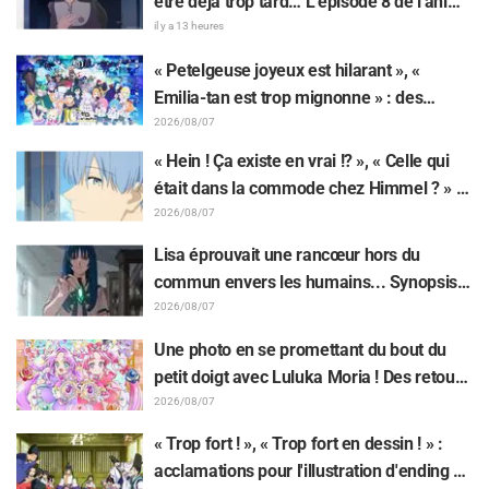
être déjà trop tard… L'épisode 8 de l'anime
« BanG Dream! Yume∞Mita » dévoile son
il y a 13 heures
synopsis et ses premières images !
« Petelgeuse joyeux est hilarant », «
Emilia-tan est trop mignonne » : des
réactions enthousiastes après la
2026/08/07
révélation du visuel de l'événement des 10
« Hein ! Ça existe en vrai !? », « Celle qui
ans de l'anime « Re:Zero - Starting Life in
était dans la commode chez Himmel ? » :
Another World »
l’exposition de la « corne du Dragon Noir »
2026/08/07
apparue dans l’épisode 1 de « Frieren »
Lisa éprouvait une rancœur hors du
laisse les fans stupéfaits
commun envers les humains... Synopsis
et premières images de l'épisode 6 de
2026/08/07
l'anime « Goodbye, Lara » dévoilés !
Une photo en se promettant du bout du
petit doigt avec Luluka Moria ! Des retours
sur le compte rendu de la comédienne de
2026/08/07
doublage Nao Tōyama après avoir assisté
« Trop fort ! », « Trop fort en dessin ! » :
au Dream Stage de « Star Detective
acclamations pour l'illustration d'ending du
Precure! » : « C’est le W Arcana »