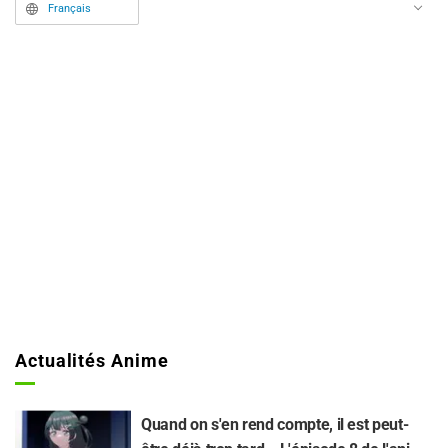
d'habitude, qui s'agite en toute
Français
liberté.
Actualités Anime
Quand on s'en rend compte, il est peut-