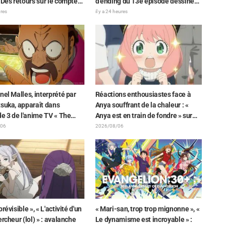
 Des retours sur le compte
d'ending du 13e épisode dessinée
de la comédienne de
par Asaki Yuikawa, la comédienne
ures
il y a 24 heures
ge Nao Tōyama après avoir
doublant le protagoniste de « The
 au Dream Stage de « Star
Elusive Samurai »
ve Precure! » : « C’est le W
 »
nel Malles, interprété par
Réactions enthousiastes face à
suka, apparaît dans
Anya souffrant de la chaleur : «
de 3 de l'anime TV « The
Anya est en train de fondre » sur
n the Shell » ! Commentaire
l'illustration d'annonce de « SPY x
/06
2026/08/06
dien et carte de fin
FAMILY »
és
révisible », « L'activité d'un
« Mari-san, trop trop mignonne », «
ercheur (lol) » : avalanche
Le dynamisme est incroyable » :