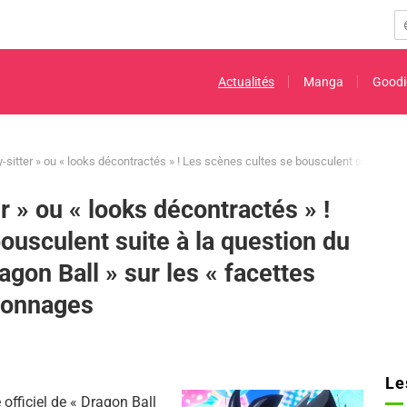
Actualités
Manga
Goodi
-sitter » ou « looks décontractés » ! Les scènes cultes se bousculent suite à la
r » ou « looks décontractés » !
ousculent suite à la question du
agon Ball » sur les « facettes
sonnages
Le
officiel de « Dragon Ball