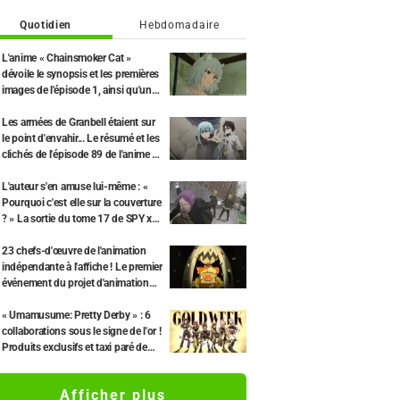
Quotidien
Hebdomadaire
L'anime « Chainsmoker Cat »
dévoile le synopsis et les premières
images de l'épisode 1, ainsi qu'une
interview de Tetsu Inada (le
propriétaire)
Les armées de Granbell étaient sur
le point d'envahir... Le résumé et les
clichés de l'épisode 89 de l'anime «
Moi, quand je me réincarne en
Slime Saison 4 » dévoilés
L'auteur s'en amuse lui-même : «
Pourquoi c'est elle sur la couverture
? » La sortie du tome 17 de SPY x
FAMILY et sa couverture avec «
Madame Tonitrus » font le buzz.
23 chefs-d'œuvre de l'animation
indépendante à l'affiche ! Le premier
événement du projet d'animation
d'ABEMA aura lieu le 17 mai
« Umamusume: Pretty Derby » : 6
collaborations sous le signe de l'or !
Produits exclusifs et taxi paré de
feuilles d'or de Kanazawa.
Afficher plus