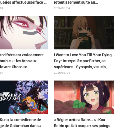
ueries affectueuses face à
retentissement suite au
che de Frieren piégée par
dévoilement d'un superbe dessin
/04
2026/08/04
que lors d'une exposition
de Hidenori Matsubara
ieren »
représentant les trois filles de «
Neon Genesis Evangelion » en
combinaison Plugsuit
and frère est vraieeement
I Want to Love You Till Your Dying
orable » : les fans aux
Day : Interpellée par Esther, sa
devant Choso se
supérieure… Synopsis, visuels,
hant de Yūji Itadori sur
bande-annonce WEB et affiches
/04
2026/08/04
ration inédite de l'exposition
de l'épisode 5 de l'anime dévoilés
nime « JUJUTSU KAISEN »
 Kuno, la comédienne de
« Régler cette affaire... » : Kou
ge de Gabu-chan dans «
Reirin qui fait craquer ses poings