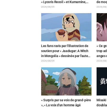
« Lycoris Recoil » et Kumamine,
de moq
créateur du « Chat au travail »,
la pelu
2026/08/05
2026/08
suscite une pluie de « Yoshi ! »
un Mimi
de « Fr
Les fans ravis par l'illustration de
« Ce gr
soutien pour « Jaadugar: A Witch
trop ad
in Mongolia » dessinée par l'auteur
anges 
de « Yowamushi Pedal » : « Voilà
rapproc
2026/08/04
2026/08
ce qui se passe quand la personne
l'illust
avec le style le plus différent
de l'a
dessine ces personnages »
« Surpris par sa voix de grand-père
Misaki
», « La voix d'un homme âgé
doubla