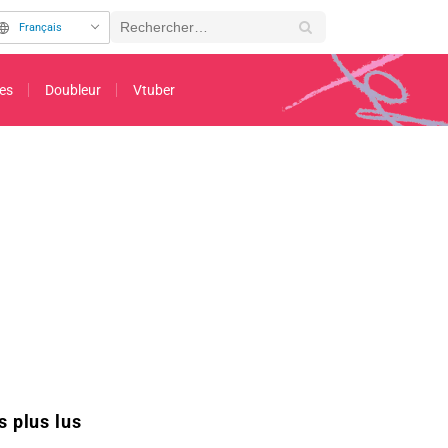
Français
es
Doubleur
Vtuber
 question du compte officiel de « Dragon Ball » sur les « facettes inattendues »
s plus lus