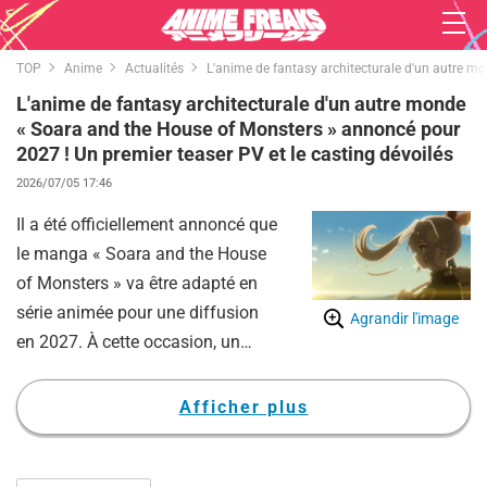
TOP
Anime
Actualités
L'anime de fantasy architecturale d'un autre m
L'anime de fantasy architecturale d'un autre monde
« Soara and the House of Monsters » annoncé pour
2027 ! Un premier teaser PV et le casting dévoilés
2026/07/05 17:46
Il a été officiellement annoncé que
le manga « Soara and the House
of Monsters » va être adapté en
série animée pour une diffusion
Agrandir l'image
en 2027. À cette occasion, un
visuel ultra-teaser ainsi qu'un PV
ultra-teaser ont été dévoilés au
Afficher plus
public. De plus, l'équipe principale
chargée de la production de