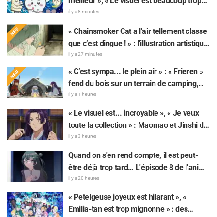
meilleur », « Le visuel est beaucoup trop
beau » : des réactions enthousiastes alors
il y a 8 minutes
que « Chiikawa The Movie: The Secret of
« Chainsmoker Cat a l'air tellement classe
the Mermaid Island » sort aujourd'hui, le
que c’est dingue ! » : l'illustration artistique
24 juillet
de « Chainsmoker Cat » par l'auteur de «
il y a 27 minutes
Blue Period » fait dire aux fans : « On dirait
« C’est sympa... le plein air » : « Frieren »
qu'elle pourrait être à Geidai »
fend du bois sur un terrain de camping,
cet univers surréaliste fait réagir : « Sa vie
il y a 1 heures
est bien remplie tous les jours »
« Le visuel est... incroyable », « Je veux
toute la collection » : Maomao et Jinshi de
« Les Carnets de l’Apothicaire : Le Film »
il y a 3 heures
immortalisés sous forme de figurines
Quand on s'en rend compte, il est peut-
élaborées en tenue du film
être déjà trop tard… L'épisode 8 de l'anime
« BanG Dream! Yume∞Mita » dévoile son
il y a 20 heures
synopsis et ses premières images !
« Petelgeuse joyeux est hilarant », «
Emilia-tan est trop mignonne » : des