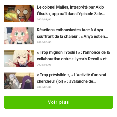
décalage : « C'est plus sévère qu'imaginé
Le colonel Malles, interprété par Akio
», « Ça ne parle que de travail »
Ōtsuka, apparaît dans l'épisode 3 de
l'anime TV « The Ghost in the Shell » !
2026/08/06
Commentaire du comédien et carte de fin
Réactions enthousiastes face à Anya
dévoilés
souffrant de la chaleur : « Anya est en
train de fondre » sur l'illustration
2026/08/06
d'annonce de « SPY x FAMILY »
« Trop mignon ! Yoshi ! » : l'annonce de la
collaboration entre « Lycoris Recoil » et
Kumamine, créateur du « Chat au travail »,
2026/08/05
suscite une pluie de « Yoshi ! »
« Trop prévisible », « L'activité d'un vrai
chercheur (lol) » : avalanche de
moqueries affectueuses face à la peluche
2026/08/04
de Frieren piégée par un Mimique lors
d'une exposition de « Frieren »
Voir plus