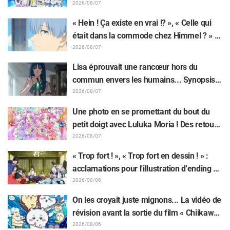
réactions enthousiastes après la
2026/08/07
révélation du visuel de l'événement des 10
« Hein ! Ça existe en vrai !? », « Celle qui
ans de l'anime « Re:Zero - Starting Life in
était dans la commode chez Himmel ? » :
Another World »
l’exposition de la « corne du Dragon Noir »
2026/08/07
apparue dans l’épisode 1 de « Frieren »
Lisa éprouvait une rancœur hors du
laisse les fans stupéfaits
commun envers les humains... Synopsis
et premières images de l'épisode 6 de
2026/08/07
l'anime « Goodbye, Lara » dévoilés !
Une photo en se promettant du bout du
petit doigt avec Luluka Moria ! Des retours
sur le compte rendu de la comédienne de
2026/08/07
doublage Nao Tōyama après avoir assisté
« Trop fort ! », « Trop fort en dessin ! » :
au Dream Stage de « Star Detective
acclamations pour l'illustration d'ending du
Precure! » : « C’est le W Arcana »
13e épisode dessinée par Asaki Yuikawa,
2026/08/06
la comédienne doublant le protagoniste
On les croyait juste mignons... La vidéo de
de « The Elusive Samurai »
révision avant la sortie du film « Chiikawa
» suscite des réactions surprises face au
2026/08/06