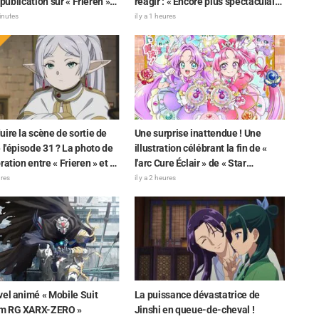
a publication sur « Frieren »
réagir : « Encore plus spectaculaire
gir : « Choisir la grillade
que sur l'écran ! » — Une affiche
minutes
il y a 1 heures
 c'est un truc de
géante de l'arc Château Infini de «
sseur »
Demon Slayer: Kimetsu No Yaiba »
apparaît à Ikebukuro et fait grand
bruit
ire la scène de sortie de
Une surprise inattendue ! Une
 l'épisode 31 ? La photo de
illustration célébrant la fin de «
ration entre « Frieren » et «
l'arc Cure Éclair » de « Star
-kun » fait parler d'elle : «
Detective Precure! » fait réagir : «
ures
il y a 2 heures
it que ses cheveux sont
Ça serre le cœur », « On ressent
s dans une serviette de
tout l'amour de l'équipe de
production »
el animé « Mobile Suit
La puissance dévastatrice de
m RG XARX-ZERO »
Jinshi en queue-de-cheval !