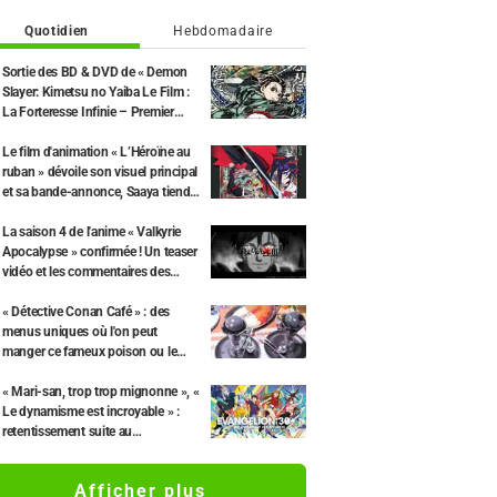
Quotidien
Hebdomadaire
Sortie des BD & DVD de « Demon
Slayer: Kimetsu no Yaiba Le Film :
La Forteresse Infinie – Premier
Chapitre » le 29 juillet et révélation
d’une publicité ! L’édition limitée
Le film d'animation « L’Héroïne au
inclura un coffret illustré par le
ruban » dévoile son visuel principal
character designer Akira
et sa bande-annonce, Saaya tiendra
Matsushima
le rôle principal
La saison 4 de l'anime « Valkyrie
Apocalypse » confirmée ! Un teaser
vidéo et les commentaires des
auteurs dévoilés : « Les 10e et 11e
rounds seront au cœur de l'intrigue
« Détective Conan Café » : des
»
menus uniques où l'on peut
manger ce fameux poison ou le
coupable !?
« Mari-san, trop trop mignonne », «
Le dynamisme est incroyable » :
retentissement suite au
dévoilement d'un superbe dessin
de Hidenori Matsubara
Afficher plus
représentant les trois filles de «