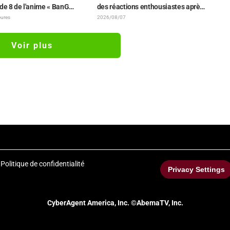
de 8 de l'anime « BanG
des réactions enthousiastes après
 Yume∞Mita » dévoile son
la révélation du visuel de
heures
2026/08/07
s et ses premières images !
l'événement des 10 ans de l'anime
« Re:Zero - Starting Life in Another
Voir plus
World »
Politique de confidentialité
Privacy Settings
CyberAgent America, Inc. ©AbemaTV, Inc.