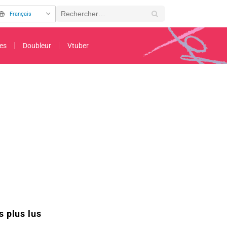
Français
es
Doubleur
Vtuber
oup trop original suscite de nombreuses réactions : « Il n'y a que dans Dan Da D
s plus lus