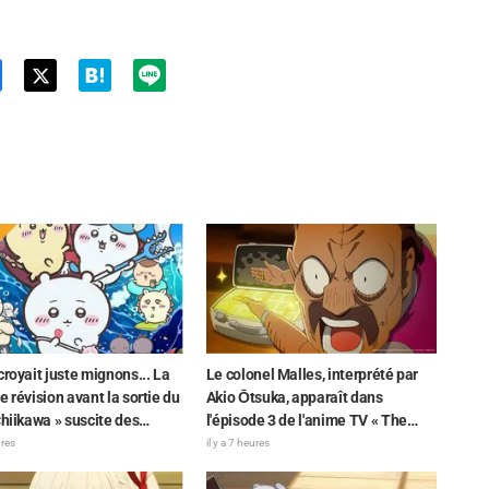
Twit
ter
croyait juste mignons... La
Le colonel Malles, interprété par
e révision avant la sortie du
Akio Ōtsuka, apparaît dans
Chiikawa » suscite des
l'épisode 3 de l'anime TV « The
ns surprises face au
Ghost in the Shell » ! Commentaire
ures
il y a 7 heures
e : « C'est plus sévère
du comédien et carte de fin
iné », « Ça ne parle que de
dévoilés