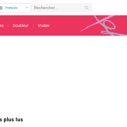
Français
es
Doubleur
Vtuber
 diffusé ce samedi 1er novembre, sont dévoilées
s plus lus