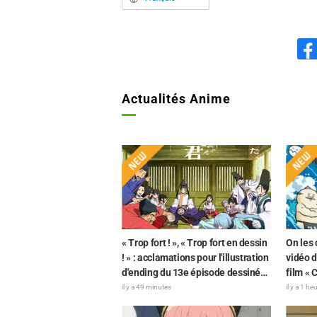
Actualités Anime
« Trop fort ! », « Trop fort en dessin
On les 
! » : acclamations pour l'illustration
vidéo d
d'ending du 13e épisode dessinée
film « 
par Asaki Yuikawa, la comédienne
réactio
il y a 49 minutes
il y a 1 he
doublant le protagoniste de « The
décalag
Elusive Samurai »
qu'imag