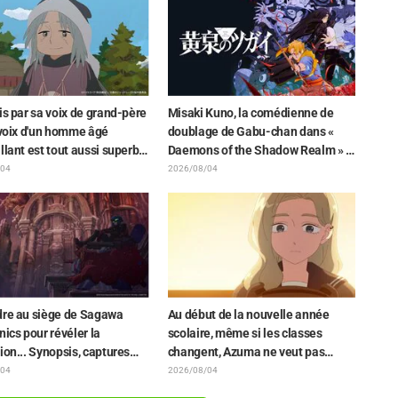
 style le plus différent
de l'anime « JUJUTSU KAISEN »
e ces personnages »
is par sa voix de grand-père
Misaki Kuno, la comédienne de
 voix d'un homme âgé
doublage de Gabu-chan dans «
llant est tout aussi superbe
Daemons of the Shadow Realm » :
ra Ishida en chef de clan
« Je tremblais de tout mon corps et
/04
2026/08/04
épisode 6 de l'anime «
je pleurais... » Elle révèle les
r: A Witch in Mongolia »
coulisses de son "interprétation
magistrale et habitée" dans
l'épisode 17
dre au siège de Sagawa
Au début de la nouvelle année
nics pour révéler la
scolaire, même si les classes
ion... Synopsis, captures
changent, Azuma ne veut pas
 et visuel de l'épisode 5 de «
perdre son lien avec Taira...
/04
2026/08/04
st in the Shell » dévoilés
Synopsis et captures d'écran de