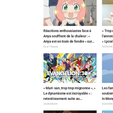
travail 
Réactions enthousiastes face à
« Trop 
Anya souffrant de la chaleur : «
l'annon
Anya est en train de fondre » sur
« Lycor
l'illustration d'annonce de « SPY x
créateu
il y a 7 heures
2026/08
FAMILY »
suscite
« Mari-san, trop trop mignonne », «
Les fan
Le dynamisme est incroyable » :
soutien
retentissement suite au
in Mong
dévoilement d'un superbe dessin
de « Yo
2026/08/04
2026/08
de Hidenori Matsubara
ce qui