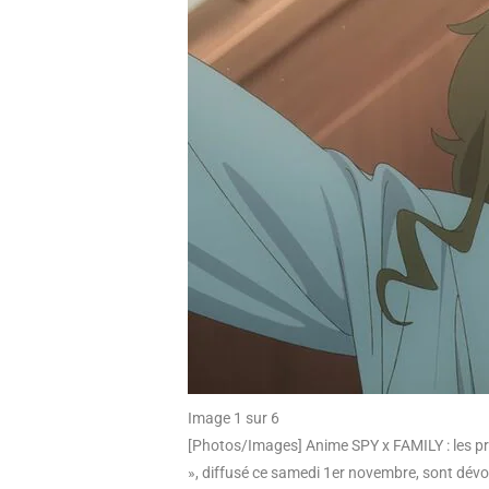
Image 1 sur 6
[Photos/Images] Anime SPY x FAMILY : les pr
», diffusé ce samedi 1er novembre, sont dévo