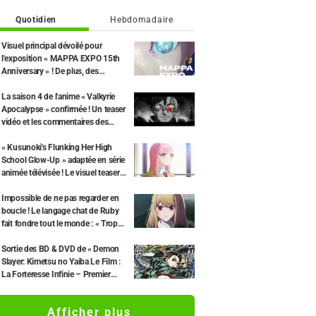
Quotidien
Hebdomadaire
Visuel principal dévoilé pour
l'exposition « MAPPA EXPO 15th
Anniversary » ! De plus, des
illustrations inédites de « JUJUTSU
KAISEN », « Chainsaw Man » et «
La saison 4 de l'anime « Valkyrie
L'Attaque des Titans » ont été
Apocalypse » confirmée ! Un teaser
publiées.
vidéo et les commentaires des
auteurs dévoilés : « Les 10e et 11e
rounds seront au cœur de l'intrigue
« Kusunoki's Flunking Her High
»
School Glow-Up » adaptée en série
animée télévisée ! Le visuel teaser
dévoilé, avec les commentaires de
Yuuto Uemura et Tomori Kusunoki
Impossible de ne pas regarder en
boucle ! Le langage chat de Ruby
fait fondre tout le monde : « Trop
mignonne, elle remporte tous les
suffrages » « Plus sérieuse que je
Sortie des BD & DVD de « Demon
ne pensais lol » Anime « 【OSHI NO
Slayer: Kimetsu no Yaiba Le Film :
KO】 » épisode 33
La Forteresse Infinie – Premier
Chapitre » le 29 juillet et révélation
d’une publicité ! L’édition limitée
Afficher plus
inclura un coffret illustré par le