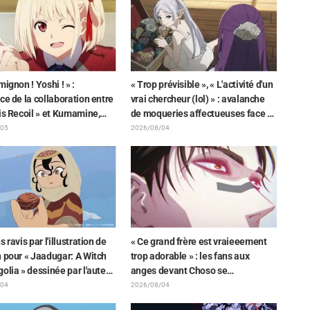
»
mignon ! Yoshi ! » :
« Trop prévisible », « L'activité d'un
ce de la collaboration entre
vrai chercheur (lol) » : avalanche
is Recoil » et Kumamine,
de moqueries affectueuses face à
r du « Chat au travail »,
la peluche de Frieren piégée par
/05
2026/08/04
 une pluie de « Yoshi ! »
un Mimique lors d'une exposition
de « Frieren »
s ravis par l'illustration de
« Ce grand frère est vraieeement
 pour « Jaadugar: A Witch
trop adorable » : les fans aux
olia » dessinée par l'auteur
anges devant Choso se
wamushi Pedal » : « Voilà
rapprochant de Yūji Itadori sur
/04
2026/08/04
 se passe quand la personne
l'illustration inédite de l'exposition