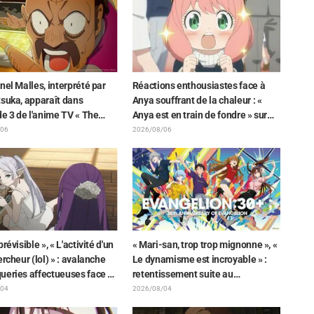
ve Precure! » : « C’est le W
 »
nel Malles, interprété par
Réactions enthousiastes face à
suka, apparaît dans
Anya souffrant de la chaleur : «
de 3 de l'anime TV « The
Anya est en train de fondre » sur
n the Shell » ! Commentaire
l'illustration d'annonce de « SPY x
/06
2026/08/06
dien et carte de fin
FAMILY »
és
révisible », « L'activité d'un
« Mari-san, trop trop mignonne », «
ercheur (lol) » : avalanche
Le dynamisme est incroyable » :
ueries affectueuses face à
retentissement suite au
che de Frieren piégée par
dévoilement d'un superbe dessin
/04
2026/08/04
que lors d'une exposition
de Hidenori Matsubara