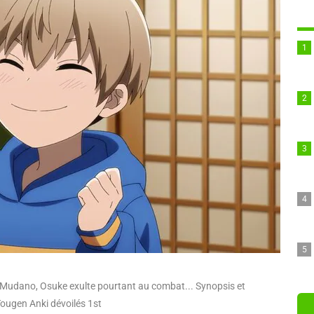
udano, Osuke exulte pourtant au combat... Synopsis et
Tougen Anki dévoilés 1st