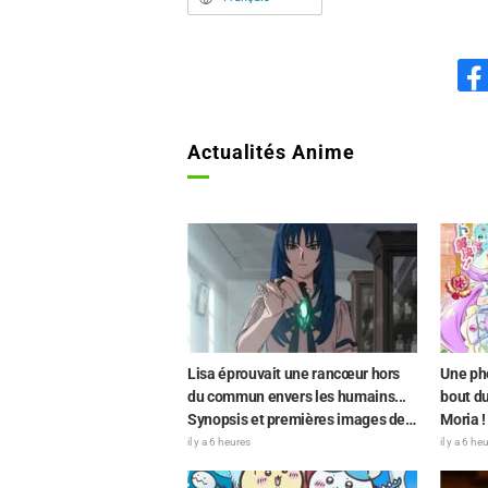
Actualités Anime
Lisa éprouvait une rancœur hors
Une ph
du commun envers les humains...
bout du
Synopsis et premières images de
Moria !
l'épisode 6 de l'anime « Goodbye,
rendu 
il y a 6 heures
il y a 6 he
Lara » dévoilés !
doubla
assisté