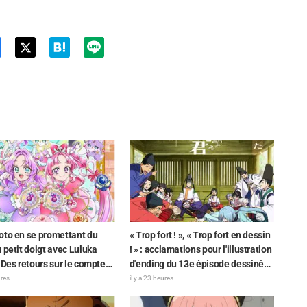
Twit
ter
oto en se promettant du
« Trop fort ! », « Trop fort en dessin
 petit doigt avec Luluka
! » : acclamations pour l'illustration
 Des retours sur le compte
d'ending du 13e épisode dessinée
de la comédienne de
par Asaki Yuikawa, la comédienne
ures
il y a 23 heures
ge Nao Tōyama après avoir
doublant le protagoniste de « The
 au Dream Stage de « Star
Elusive Samurai »