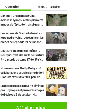
Quotidien
Hebdomadaire
L'anime « Chainsmoker Cat »
dévoile le synopsis et les premières
images de l'épisode 1, ainsi qu'une
interview de Tetsu Inada (le
propriétaire)
Les armées de Granbell étaient sur
le point d'envahir... Le résumé et les
clichés de l'épisode 89 de l'anime «
Moi, quand je me réincarne en
Slime Saison 4 » dévoilés
L'auteur s'en amuse lui-même : «
Pourquoi c'est elle sur la couverture
? » La sortie du tome 17 de SPY x
FAMILY et sa couverture avec «
Madame Tonitrus » font le buzz.
« Umamusume: Pretty Derby » : 6
collaborations sous le signe de l'or !
Produits exclusifs et taxi paré de
feuilles d'or de Kanazawa.
La distance avec la tour ne diminue
pas... Synopsis et premières images
de l'épisode 2 de la saison 4
(épisode 68) de l'anime « Re:Zero -
Starting Life in Another World »
Afficher plus