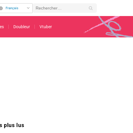
Français
es
Doubleur
Vtuber
ges de l'épisode 17 de l'anime Tougen Anki dévoilés
s plus lus