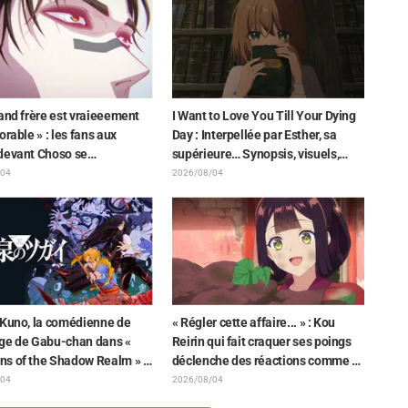
ieren »
représentant les trois filles de «
Neon Genesis Evangelion » en
combinaison Plugsuit
and frère est vraieeement
I Want to Love You Till Your Dying
orable » : les fans aux
Day : Interpellée par Esther, sa
devant Choso se
supérieure… Synopsis, visuels,
hant de Yūji Itadori sur
bande-annonce WEB et affiches
/04
2026/08/04
ration inédite de l'exposition
de l'épisode 5 de l'anime dévoilés
nime « JUJUTSU KAISEN »
 Kuno, la comédienne de
« Régler cette affaire... » : Kou
ge de Gabu-chan dans «
Reirin qui fait craquer ses poings
s of the Shadow Realm » :
déclenche des réactions comme «
emblais de tout mon corps et
Quelle tête de mule (lol) » et «
/04
2026/08/04
ais... » Elle révèle les
Regardez cette tête » / Épisode 4