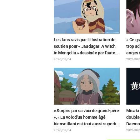
de « Fr
Les fans ravis par l'illustration de
« Ce gr
soutien pour « Jaadugar: A Witch
trop ad
in Mongolia » dessinée par l'auteur
anges 
de « Yowamushi Pedal » : « Voilà
rapproc
2026/08/04
2026/08
ce qui se passe quand la personne
l'illust
avec le style le plus différent
de l'a
dessine ces personnages »
« Surpris par sa voix de grand-père
Misaki
», « La voix d'un homme âgé
doubla
bienveillant est tout aussi superbe
Daemon
» : Akira Ishida en chef de clan
« Je tr
2026/08/04
2026/08
dans l'épisode 6 de l'anime «
je pleur