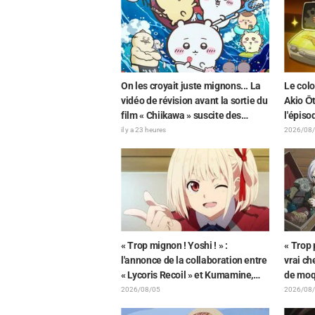
Detecti
Arcana
On les croyait juste mignons... La
Le colo
vidéo de révision avant la sortie du
Akio Ōt
film « Chiikawa » suscite des
l'épiso
réactions surprises face au
Ghost i
il y a 23 heures
2026/08
décalage : « C'est plus sévère
du comé
qu'imaginé », « Ça ne parle que de
dévoil
travail »
« Trop mignon ! Yoshi ! » :
« Trop p
l'annonce de la collaboration entre
vrai ch
« Lycoris Recoil » et Kumamine,
de moq
créateur du « Chat au travail »,
la pelu
2026/08/05
2026/08
suscite une pluie de « Yoshi ! »
un Mimi