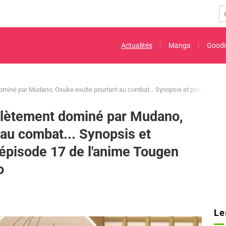
Actualités
Manga
Goodi
iné par Mudano, Osuke exulte pourtant au combat... Synopsis et premières ima
lètement dominé par Mudano,
au combat... Synopsis et
'épisode 17 de l'anime Tougen
o
Le