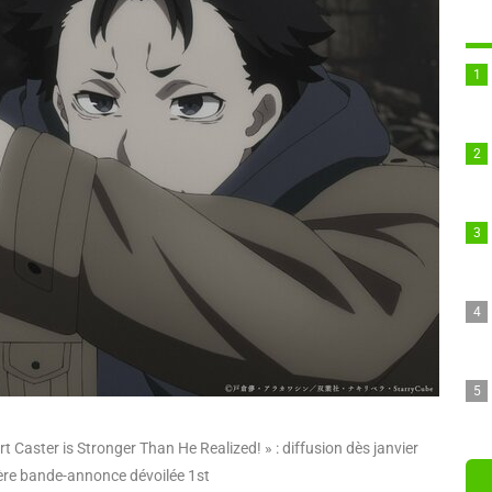
 Caster is Stronger Than He Realized! » : diffusion dès janvier
ère bande-annonce dévoilée 1st