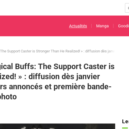
Actualités
Manga
Goodi
 The Support Caster is Stronger Than He Realized! » : diffusion dès janvier 20
cal Buffs: The Support Caster is
ed! » : diffusion dès janvier
rs annoncés et première bande-
photo
Le