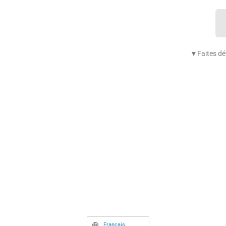
▼Faites déf
Français