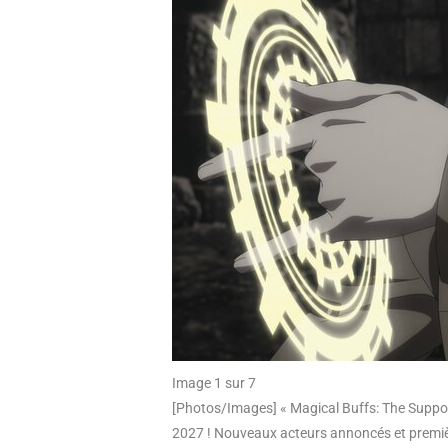
Image 1 sur 7
[Photos/Images] « Magical Buffs: The Support
2027 ! Nouveaux acteurs annoncés et premi