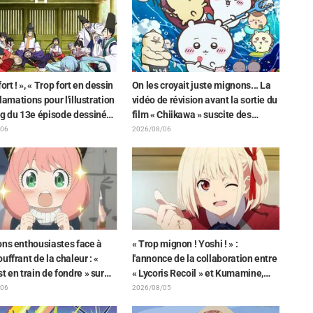
ort ! », « Trop fort en dessin
On les croyait juste mignons... La
cclamations pour l'illustration
vidéo de révision avant la sortie du
ng du 13e épisode dessinée
film « Chiikawa » suscite des
aki Yuikawa, la comédienne
réactions surprises face au
/06
2026/08/06
t le protagoniste de « The
décalage : « C'est plus sévère
e Samurai »
qu'imaginé », « Ça ne parle que de
travail »
ons enthousiastes face à
« Trop mignon ! Yoshi ! » :
uffrant de la chaleur : «
l'annonce de la collaboration entre
t en train de fondre » sur
« Lycoris Recoil » et Kumamine,
tration d'annonce de « SPY x
créateur du « Chat au travail »,
/06
2026/08/05
 »
suscite une pluie de « Yoshi ! »