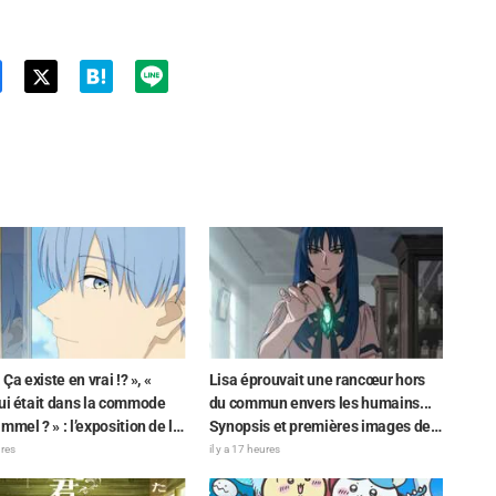
Twit
ter
 Ça existe en vrai !? », «
Lisa éprouvait une rancœur hors
ui était dans la commode
du commun envers les humains...
mmel ? » : l’exposition de la
Synopsis et premières images de
 du Dragon Noir » apparue
l'épisode 6 de l'anime « Goodbye,
ures
il y a 17 heures
épisode 1 de « Frieren »
Lara » dévoilés !
les fans stupéfaits