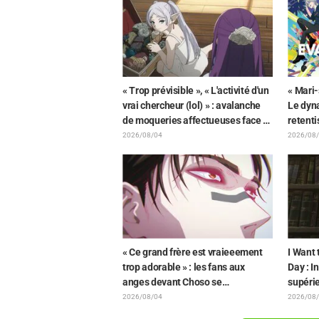
dévoilés
« Trop prévisible », « L'activité d'un
« Mari-
vrai chercheur (lol) » : avalanche
Le dyna
de moqueries affectueuses face à
retent
la peluche de Frieren piégée par
dévoil
2026/08/04
2026/08
un Mimique lors d'une exposition
de Hid
de « Frieren »
représe
Neon G
combin
« Ce grand frère est vraieeement
I Want 
trop adorable » : les fans aux
Day : I
anges devant Choso se
supérie
rapprochant de Yūji Itadori sur
bande-
2026/08/04
2026/08
l'illustration inédite de l'exposition
de l'ép