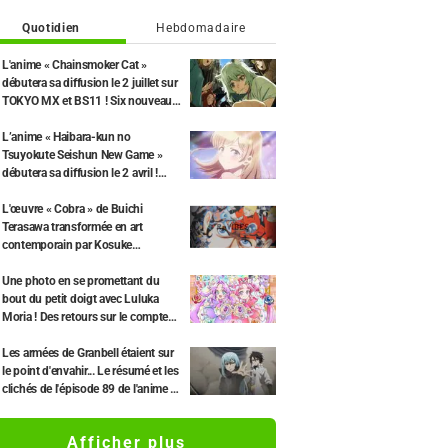
Quotidien
Hebdomadaire
L'anime « Chainsmoker Cat »
débutera sa diffusion le 2 juillet sur
TOKYO MX et BS11 ! Six nouveaux
membres du casting dévoilés, dont
Misato Matsuoka pour le rôle de
L’anime « Haibara-kun no
Yaku Neko.
Tsuyokute Seishun New Game »
débutera sa diffusion le 2 avril !
Nouveau visuel principal et second
trailer dévoilés.
L'œuvre « Cobra » de Buichi
Terasawa transformée en art
contemporain par Kosuke
Kawamura ! Lancement du «
ReVIBES Project »
Une photo en se promettant du
bout du petit doigt avec Luluka
Moria ! Des retours sur le compte
rendu de la comédienne de
doublage Nao Tōyama après avoir
Les armées de Granbell étaient sur
assisté au Dream Stage de « Star
le point d'envahir... Le résumé et les
Detective Precure! » : « C’est le W
clichés de l'épisode 89 de l'anime «
Arcana »
Moi, quand je me réincarne en
Slime Saison 4 » dévoilés
Afficher plus