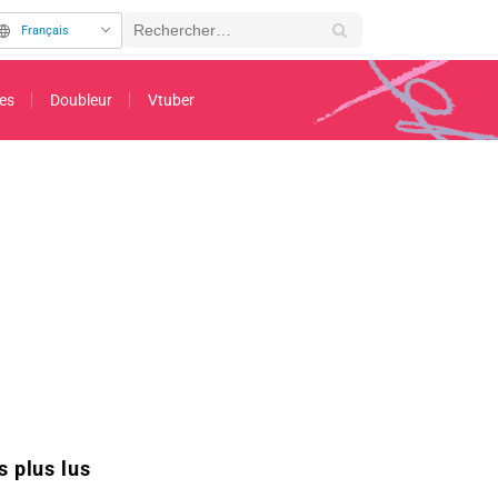
Français
es
Doubleur
Vtuber
27 ! Nouveaux acteurs annoncés et première bande-annonce dévoilée
s plus lus