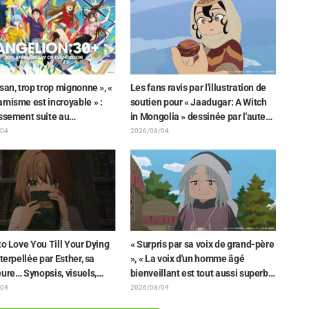
san, trop trop mignonne », «
Les fans ravis par l'illustration de
misme est incroyable » :
soutien pour « Jaadugar: A Witch
issement suite au
in Mongolia » dessinée par l'auteur
ement d'un superbe dessin
de « Yowamushi Pedal » : « Voilà
/04
2026/08/04
enori Matsubara
ce qui se passe quand la personne
ntant les trois filles de «
avec le style le plus différent
enesis Evangelion » en
dessine ces personnages »
aison Plugsuit
to Love You Till Your Dying
« Surpris par sa voix de grand-père
nterpellée par Esther, sa
», « La voix d'un homme âgé
ure… Synopsis, visuels,
bienveillant est tout aussi superbe
annonce WEB et affiches
» : Akira Ishida en chef de clan
/04
2026/08/04
isode 5 de l'anime dévoilés
dans l'épisode 6 de l'anime «