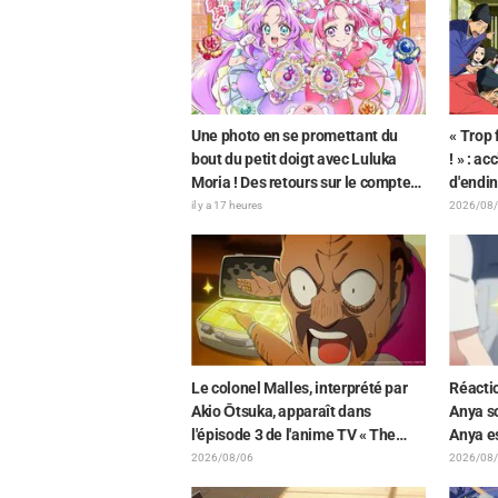
World »
Une photo en se promettant du
« Trop f
bout du petit doigt avec Luluka
! » : a
Moria ! Des retours sur le compte
d'endi
rendu de la comédienne de
par As
il y a 17 heures
2026/08
doublage Nao Tōyama après avoir
doublan
assisté au Dream Stage de « Star
Elusiv
Detective Precure! » : « C’est le W
Arcana »
Le colonel Malles, interprété par
Réacti
Akio Ōtsuka, apparaît dans
Anya so
l'épisode 3 de l'anime TV « The
Anya es
Ghost in the Shell » ! Commentaire
l'illus
2026/08/06
2026/08
du comédien et carte de fin
FAMILY