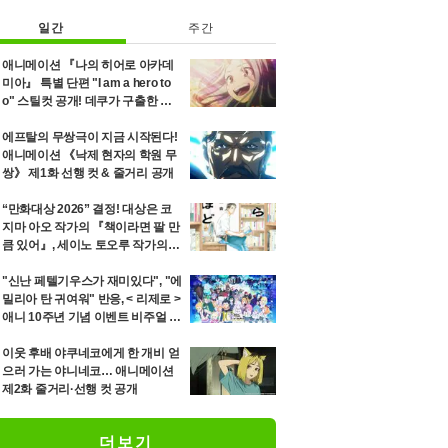
일간
주간
애니메이션 『나의 히어로 아카데
미아』 특별 단편 "I am a hero to
o" 스틸컷 공개! 데쿠가 구출한 소
녀 에리의 8년 후를 그리는 이야기
에프탈의 무쌍극이 지금 시작된다!
애니메이션 《낙제 현자의 학원 무
쌍》 제1화 선행 컷 & 줄거리 공개
“만화대상 2026” 결정! 대상은 코
지마 아오 작가의 『책이라면 팔 만
큼 있어』, 세이노 토오루 작가의
『「단미츠」』 등 12위까지 발표
"신난 페텔기우스가 재미있다", "에
밀리아 탄 귀여워" 반응, < 리제로 >
애니 10주년 기념 이벤트 비주얼 공
개
이웃 후배 야쿠네코에게 한 개비 얻
으러 가는 야니네코… 애니메이션
제2화 줄거리·선행 컷 공개
더보기