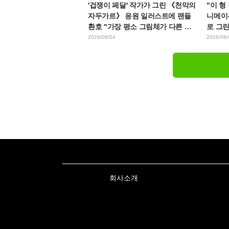
'겁쟁이 페달' 작가가 그린 《천막의
"이 형
자두가르》 응원 일러스트에 팬들
니메이
환호 "가장 평소 그림체가 다른 사
로 그
람이 그리면 이렇게 된다"
지에게
2026/08/04
2026/08/
회사소개