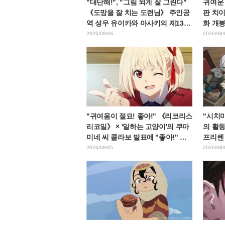
"대단해!", "그림 되게 잘 그린다"
귀여운
《도망을 잘 치는 도련님》 주인공
판 치이
역 성우 유이카와 아사키의 제13화
화 개봉
ED 일러스트에 찬사 속출
으로 가
2026/08/06
2026/08/
다"라
"귀여움이 절묘! 좋아!" 《리코리스
"시치미
리코일》 × '일하는 고양이'의 쿠마
의 활동
미네 씨 콜라보 발표에 "좋아!" 반
프리렌
응 잇따라
프리렌
2026/08/05
2026/08/