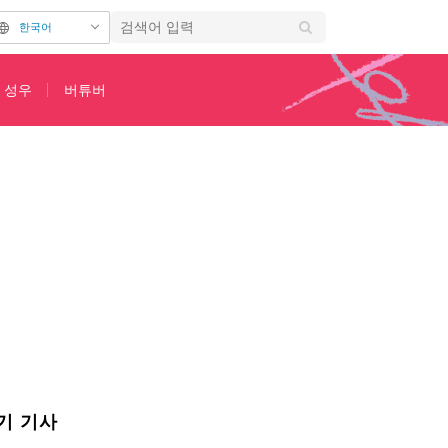
한국어
성우
버튜버
기 기사