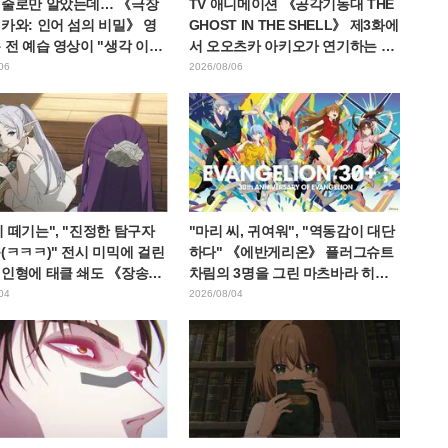
 줄로만 알았는데… 《극장
TV 애니메이션 《공각기동대 THE
카와: 인어 섬의 비밀》 영
GHOST IN THE SHELL》 제3화에
 전 예습 영상이 "생각 이상
서 오오츠카 아키오가 연기하는 마
혹하다", "노동 얘기뿐이
레스 대령 등장! 캐스트 코멘트 &
06
2026/08/06
며 갭에 놀라는 목소리
엔드 카드 공개
 떼기는", "진정한 탐구자
"마리 씨, 귀여워", "역동감이 대단
(ㅋㅋㅋ)" 전시 미믹에 걸린
하다" 《에반게리온》 플러그슈트
 인형에 태클 쇄도 《장송의
차림의 3명을 그린 마츠바라 히데
》
노리 씨의 아름다운 드로잉 공개에
04
2026/08/04
화제