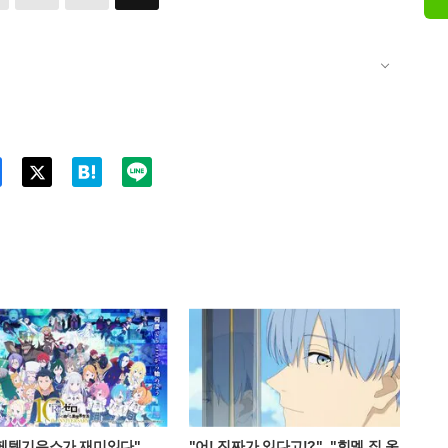
Twitt
er
 페텔기우스가 재미있다",
"어! 진짜가 있다고!?", "힘멜 집 옷