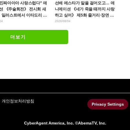
 진짜아아아 사랑스럽다" 애
선배 에스타가 말을 걸어오고… 애
션 《주술회전》 전시회 새
니메이션 《네가 죽을 때까지 사랑
린 일러스트에서 이타도리 유
하고 싶어》 제5화 줄거리·장면 컷·
 다가가는 초소에 팬들 환호
WEB 예고·에피소드 포스터 공개
04
2026/08/04
더보기
개인정보처리방침
Privacy Settings
CyberAgent America, Inc. ©AbemaTV, Inc.