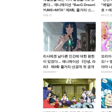
른다… 애니메이션 “BanG Dream!
"에밀리
YUME∞MITA” 제8화, 줄거리·스틸
로 > 
컷 공개
얼 공
32분 전
24시간 
리사에겐 남다른 인간에 대한 원한
모리아
이 있었다… 애니메이션 《안녕, 라
도! <
라》 제6화 줄거리·선공개 컷 공개
야마 
고에 "
2026/08/07
2026/08/