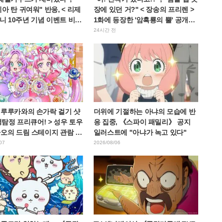
아 탄 귀여워" 반응, < 리제
장에 있던 거?" < 장송의 프리렌 >
애니 10주년 기념 이벤트 비주
1화에 등장한 '암흑룡의 뿔' 공개에
개
팬들 경악
전
24시간 전
 루루카와의 손가락 걸기 샷
더위에 기절하는 아냐의 모습에 반
 명탐정 프리큐어! > 성우 토우
응 집중, 《스파이 패밀리》 공지
나오의 드림 스테이지 관람 보
일러스트에 "아냐가 녹고 있다"
W 아르카나다" 반응
07
2026/08/06