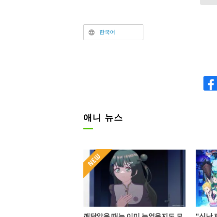
한국어
애니 뉴스
깨달았을 때는 이미 늦었을지도 모
"신난