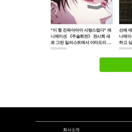
"이 형 진짜아아아 사랑스럽다" 애
선배 
니메이션 《주술회전》 전시회 새
니메이
로 그린 일러스트에서 이타도리 유
하고 싶
지에게 다가가는 초소에 팬들 환호
WEB
2026/08/04
2026/08/
회사소개