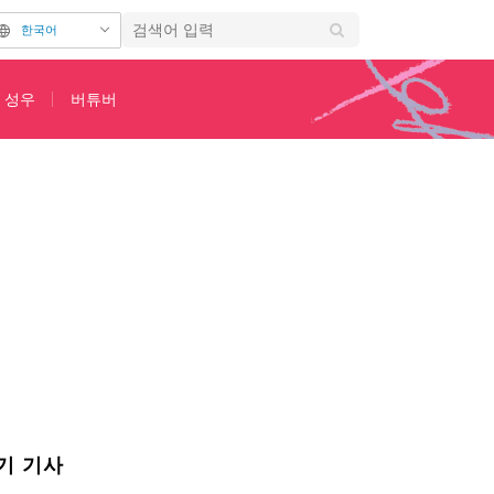
한국어
성우
버튜버
3rd Page
기 기사