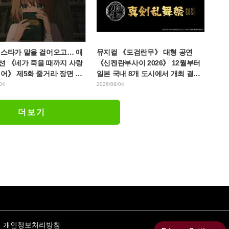
에스타가 말을 걸어오고… 애
뮤지컬 《도검란무》 대형 공연
션 《네가 죽을 때까지 사랑
《신켄란부사이 2026》 12월부터
어》 제5화 줄거리·장면 컷·
일본 국내 8개 도시에서 개최 결정!
 예고·에피소드 포스터 공개
총 44도검남사가 집결
04
2026/08/04
더보기
개인정보처리방침