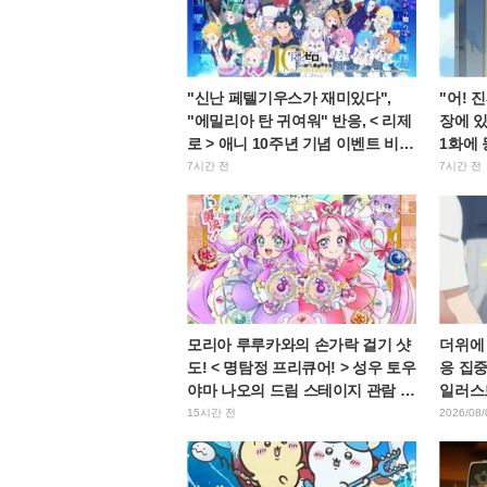
"신난 페텔기우스가 재미있다",
"어! 
"에밀리아 탄 귀여워" 반응, < 리제
장에 있
로 > 애니 10주년 기념 이벤트 비주
1화에 
얼 공개
팬들 
7시간 전
7시간 전
모리아 루루카와의 손가락 걸기 샷
더위에
도! < 명탐정 프리큐어! > 성우 토우
응 집중
야마 나오의 드림 스테이지 관람 보
일러스
고에 "W 아르카나다" 반응
15시간 전
2026/08/