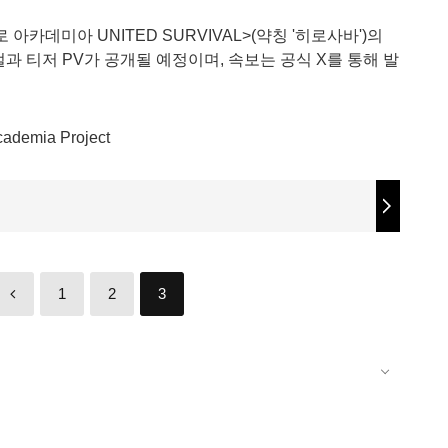
아카데미아 UNITED SURVIVAL>(약칭 '히로사바')의
얼과 티저 PV가 공개될 예정이며, 속보는 공식 X를 통해 발
cademia Project
1
2
3