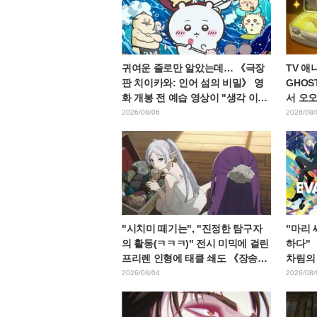
귀여운 줄로만 알았는데… 《극장
TV 애
판 치이카와: 인어 섬의 비밀》 영
GHOST
화 개봉 전 예습 영상이 "생각 이상
서 오
으로 가혹하다", "노동 얘기뿐이
레스 대
2026/08/06
2026/08/
다"라며 갭에 놀라는 목소리
엔드 
"시치미 떼기는", "진정한 탐구자
"마리 
의 활동(ㅋㅋㅋ)" 전시 미믹에 걸린
하다"
프리렌 인형에 태클 쇄도 《장송의
차림의
프리렌》
노리 
2026/08/04
2026/08/
화제