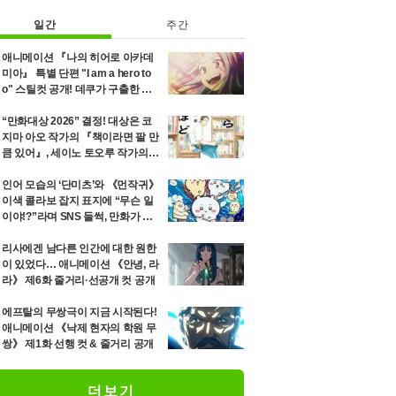
일간
주간
애니메이션 『나의 히어로 아카데
미아』 특별 단편 "I am a hero to
o" 스틸컷 공개! 데쿠가 구출한 소
녀 에리의 8년 후를 그리는 이야기
“만화대상 2026” 결정! 대상은 코
지마 아오 작가의 『책이라면 팔 만
큼 있어』, 세이노 토오루 작가의
『「단미츠」』 등 12위까지 발표
인어 모습의 ‘단미츠’와 《먼작귀》
이색 콜라보 잡지 표지에 “무슨 일
이야!?”라며 SNS 들썩, 만화가 세
이노 토오루가 최신호 고지
리사에겐 남다른 인간에 대한 원한
이 있었다… 애니메이션 《안녕, 라
라》 제6화 줄거리·선공개 컷 공개
에프탈의 무쌍극이 지금 시작된다!
애니메이션 《낙제 현자의 학원 무
쌍》 제1화 선행 컷 & 줄거리 공개
더보기