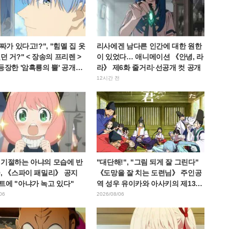
진짜가 있다고!?", "힘멜 집 옷
리사에겐 남다른 인간에 대한 원한
던 거?" < 장송의 프리렌 >
이 있었다… 애니메이션 《안녕, 라
등장한 '암흑룡의 뿔' 공개에
라》 제6화 줄거리·선공개 컷 공개
경악
12시간 전
 기절하는 아냐의 모습에 반
"대단해!", "그림 되게 잘 그린다"
, 《스파이 패밀리》 공지
《도망을 잘 치는 도련님》 주인공
트에 "아냐가 녹고 있다"
역 성우 유이카와 아사키의 제13화
ED 일러스트에 찬사 속출
06
2026/08/06