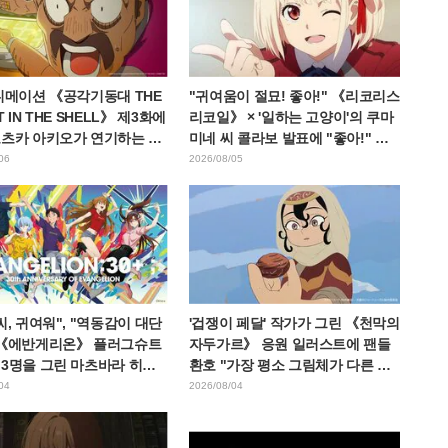
니메이션 《공각기동대 THE
"귀여움이 절묘! 좋아!" 《리코리스
 IN THE SHELL》 제3화에
리코일》 × '일하는 고양이'의 쿠마
오츠카 아키오가 연기하는 마
미네 씨 콜라보 발표에 "좋아!" 반
령 등장! 캐스트 코멘트 &
응 잇따라
06
2026/08/05
카드 공개
씨, 귀여워", "역동감이 대단
'겁쟁이 페달' 작가가 그린 《천막의
 《에반게리온》 플러그슈트
자두가르》 응원 일러스트에 팬들
 3명을 그린 마츠바라 히데
환호 "가장 평소 그림체가 다른 사
씨의 아름다운 드로잉 공개에
람이 그리면 이렇게 된다"
04
2026/08/04