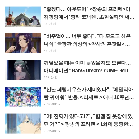
에 있을 법해"
"좋겠다… 아웃도어" <장송의 프리렌>이
캠핑장에서 '장작 쪼개렌', 초현실적인 세계
관에 "매일 알차게 보내네"
3시간 전
"비주얼이… 너무 좋다", "다 모으고 싶은
녀석" 극장판 의상의 <약사의 혼잣말> 마
오마오와 진시가 정교한 피규어로 입체화
5시간 전
깨달았을 때는 이미 늦었을지도 모른다…
애니메이션 “BanG Dream! YUME∞MITA”
제8화, 줄거리·스틸컷 공개
22시간 전
"신난 페텔기우스가 재미있다", "에밀리아
탄 귀여워" 반응, < 리제로 > 애니 10주년
기념 이벤트 비주얼 공개
2026/08/07
"어! 진짜가 있다고!?", "힘멜 집 옷장에 있
던 거?" < 장송의 프리렌 > 1화에 등장한
'암흑룡의 뿔' 공개에 팬들 경악
2026/08/07