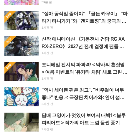
이 뭉클해진다", "제작진의 사랑이 느껴졌
59분 전
다"
“설마 공식일 줄이야” 『골든 카무이』 “마
타기 타니가키”와 “겐지로쨩”의 궁극의 이
지선다에 “둘 다 좋다” 반응 폭발
1시간 전
신작 애니메이션 《기동전사 건담 RG XA
RX-ZERO》 2027년 전개 결정에 팬들 환
호 “망토에 짐승 같은 팔이라니!!” “주인공
1시간 전
기 엄청 잘생겼다”
포니테일 진시의 파괴력! < 약사의 혼잣말
> 여름 이벤트의 '유카타 차림' 새로 그린 일
러스트에 "진짜 심장 멎을 뻔", "벽화로 남
1시간 전
겨야 한다"
"역시 세이렌 편은 최고", "비주얼이 너무
좋다" 반응, < 극장판 치이카와: 인어 섬의
비밀 > 오늘 7월 24일 개봉
2시간 전
담배 고양이가 멋있어 보여서 대박! < 블루
피리어드 > 작가의 아트 느낌 물씬 풍기는
< 담배 고양이 > 일러스트에 "어쩌면 예대
2시간 전