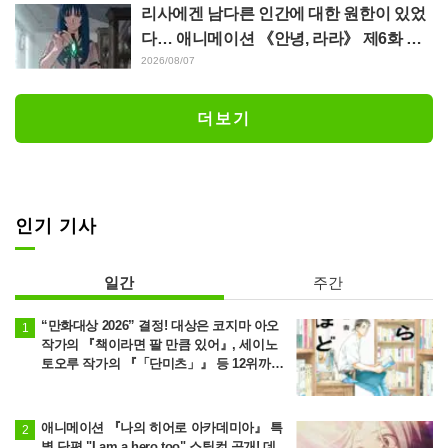
리사에겐 남다른 인간에 대한 원한이 있었
다… 애니메이션 《안녕, 라라》 제6화 줄
거리·선공개 컷 공개
2026/08/07
더보기
인기 기사
일간
주간
“만화대상 2026” 결정! 대상은 코지마 아오
작가의 『책이라면 팔 만큼 있어』, 세이노
토오루 작가의 『「단미츠」』 등 12위까지
발표
애니메이션 『나의 히어로 아카데미아』 특
별 단편 "I am a hero too" 스틸컷 공개! 데