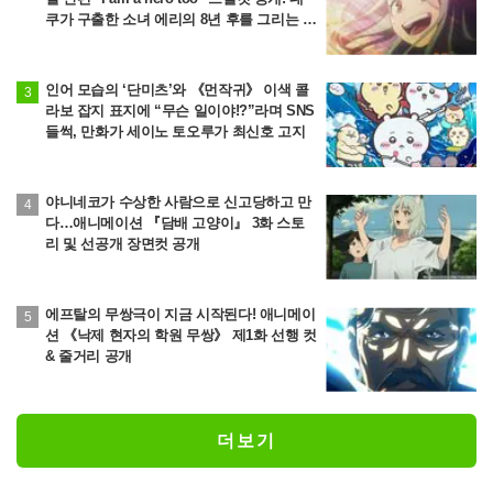
쿠가 구출한 소녀 에리의 8년 후를 그리는 이
야기
인어 모습의 ‘단미츠’와 《먼작귀》 이색 콜
라보 잡지 표지에 “무슨 일이야!?”라며 SNS
들썩, 만화가 세이노 토오루가 최신호 고지
야니네코가 수상한 사람으로 신고당하고 만
다…애니메이션 『담배 고양이』 3화 스토
리 및 선공개 장면컷 공개
에프탈의 무쌍극이 지금 시작된다! 애니메이
션 《낙제 현자의 학원 무쌍》 제1화 선행 컷
& 줄거리 공개
더보기