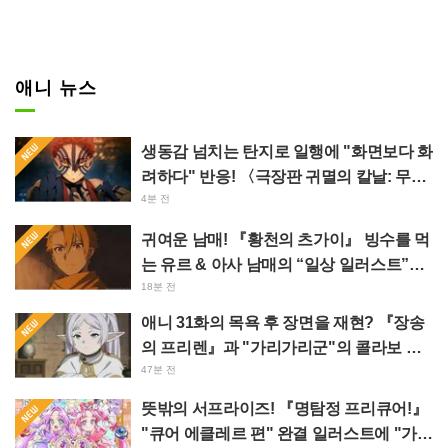
애니 뉴스
생동감 넘치는 탄지로 일행에 "화면보다 화
려하다" 반응! 〈극장판 귀멸의 칼날: 무한
성편 제1장 아카자재래〉의 특대 광고가
4분 전
이케부쿠로에 등장해 큰 반향
귀여운 남매! 『황천의 츠가이』 빙수를 먹
는 유르 & 아사 남매의 “일상 일러스트”에
“너무 눈부셔서 사멸” “완전 커플이잖
18분 전
아”라는 반응
애니 31화의 목욕 후 장면을 재현? 『장송
의 프리렌』과 "가리가리군"의 콜라보 사
진이 "머리카락 바스타올 감은 스타일"이
47분 전
라며 화제
뜻밖의 서프라이즈! 『명탐정 프리큐어!』
"큐어 에클레르 편" 완결 일러스트에 "가슴