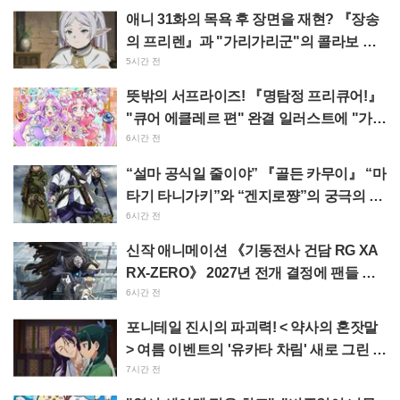
아”라는 반응
애니 31화의 목욕 후 장면을 재현? 『장송
의 프리렌』과 "가리가리군"의 콜라보 사
진이 "머리카락 바스타올 감은 스타일"이
5시간 전
라며 화제
뜻밖의 서프라이즈! 『명탐정 프리큐어!』
"큐어 에클레르 편" 완결 일러스트에 "가슴
이 뭉클해진다", "제작진의 사랑이 느껴졌
6시간 전
다"
“설마 공식일 줄이야” 『골든 카무이』 “마
타기 타니가키”와 “겐지로쨩”의 궁극의 이
지선다에 “둘 다 좋다” 반응 폭발
6시간 전
신작 애니메이션 《기동전사 건담 RG XA
RX-ZERO》 2027년 전개 결정에 팬들 환
호 “망토에 짐승 같은 팔이라니!!” “주인공
6시간 전
기 엄청 잘생겼다”
포니테일 진시의 파괴력! < 약사의 혼잣말
> 여름 이벤트의 '유카타 차림' 새로 그린 일
러스트에 "진짜 심장 멎을 뻔", "벽화로 남
7시간 전
겨야 한다"