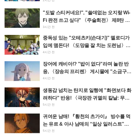
와레가 부르는 불길한 PV 화제
2시간 전
"도발 스티커네요!", "쓸데없는 오지랖 Wi-
Fi 완전 쓰고 싶다" 〈주술회전〉 제8탄 사
멸회유 스티커 등장에 팬들 환호
3시간 전
중독성 있는 "오테츠키(손대기)" 멜로디가
입에 맴돈다! 〈도망을 잘 치는 도련님〉
삽입곡 MV 공개에 "레이와 시대에 시대극
4시간 전
캐릭터 송이라니" 화제 만발
장어에 캐비아!? "밥이 없다"라며 놀란 반
응, 〈장송의 프리렌〉 게시물에 "소금구이
라니 일가견 있네" 반향
4시간 전
생동감 넘치는 탄지로 일행에 "화면보다 화
려하다" 반응! 〈극장판 귀멸의 칼날: 무한
성편 제1장 아카자재래〉의 특대 광고가
5시간 전
이케부쿠로에 등장해 큰 반향
귀여운 남매! 『황천의 츠가이』 빙수를 먹
는 유르 & 아사 남매의 “일상 일러스트”에
“너무 눈부셔서 사멸” “완전 커플이잖
5시간 전