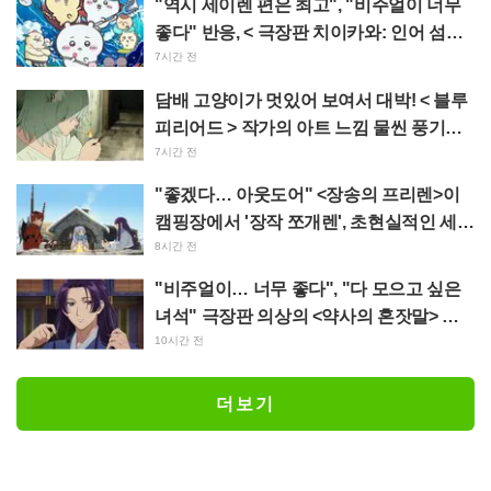
"역시 세이렌 편은 최고", "비주얼이 너무
좋다" 반응, < 극장판 치이카와: 인어 섬의
비밀 > 오늘 7월 24일 개봉
7시간 전
담배 고양이가 멋있어 보여서 대박! < 블루
피리어드 > 작가의 아트 느낌 물씬 풍기는
< 담배 고양이 > 일러스트에 "어쩌면 예대
7시간 전
에 있을 법해"
"좋겠다… 아웃도어" <장송의 프리렌>이
캠핑장에서 '장작 쪼개렌', 초현실적인 세계
관에 "매일 알차게 보내네"
8시간 전
"비주얼이… 너무 좋다", "다 모으고 싶은
녀석" 극장판 의상의 <약사의 혼잣말> 마
오마오와 진시가 정교한 피규어로 입체화
10시간 전
더보기