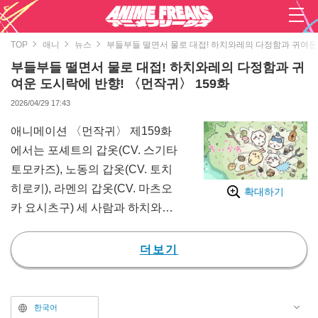
TOP
애니
뉴스
부들부들 떨면서 물로 대접! 하치와레의 다정함과 귀여운 
부들부들 떨면서 물로 대접! 하치와레의 다정함과 귀
여운 도시락에 반향! 〈먼작귀〉 159화
2026/04/29 17:43
애니메이션 〈먼작귀〉 제159화
에서는 포셰트의 갑옷(CV. 스기타
토모카즈), 노동의 갑옷(CV. 토치
히로키), 라멘의 갑옷(CV. 마츠오
확대하기
카 요시츠구) 세 사람과 하치와레
(CV. 타나카 마코토)가 함께 점심
밥을 먹는 화기애애한 장면이 그려
더보기
졌다.
제157화에서 소풍을 나갔던 갑옷
들은 갑작스러운 비를 만나 비를
한국어