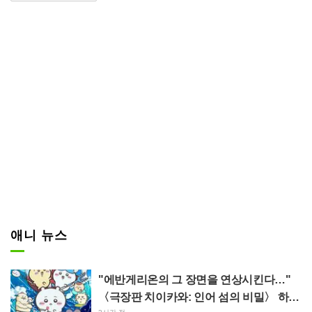
피하기 위해 동굴로 향했다. 그곳
은 하치와레의 집이었다. “여기
서… 점심… 먹어도…”라며 포셰트
의 갑옷이 묻자, 하치와레는 미소
지으며 “그러세요ッ”라고 대답했
다.
애니 뉴스
"에반게리온의 그 장면을 연상시킨다…"
〈극장판 치이카와: 인어 섬의 비밀〉 하치