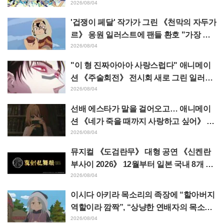
그린 마츠바라 히데노리 씨의 아름다운 드
2026/08/04
로잉 공개에 화제
'겁쟁이 페달' 작가가 그린 《천막의 자두가
르》 응원 일러스트에 팬들 환호 "가장 평
소 그림체가 다른 사람이 그리면 이렇게 된
2026/08/04
다"
"이 형 진짜아아아 사랑스럽다" 애니메이
션 《주술회전》 전시회 새로 그린 일러스
트에서 이타도리 유지에게 다가가는 초소
2026/08/04
에 팬들 환호
선배 에스타가 말을 걸어오고… 애니메이
션 《네가 죽을 때까지 사랑하고 싶어》 제
5화 줄거리·장면 컷·WEB 예고·에피소드
2026/08/04
포스터 공개
뮤지컬 《도검란무》 대형 공연 《신켄란
부사이 2026》 12월부터 일본 국내 8개 도
시에서 개최 결정! 총 44도검남사가 집결
2026/08/04
이시다 아키라 목소리의 족장에 “할아버지
역할이라 깜짝”, “상냥한 연배자의 목소리
도 좋네” 애니메이션 《천막의 자두가르》
2026/08/04