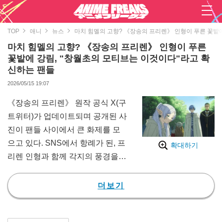
TOP
애니
뉴스
마치 힘멜의 고향? 《장송의 프리렌》 인형이 푸른 꽃밭
마치 힘멜의 고향? 《장송의 프리렌》 인형이 푸른
꽃밭에 강림, "창월초의 모티브는 이것이다"라고 확
신하는 팬들
2026/05/15 19:07
《장송의 프리렌》 원작 공식 X(구
트위터)가 업데이트되며 공개된 사
진이 팬들 사이에서 큰 화제를 모
으고 있다. SNS에서 항례가 된, 프
확대하기
리렌 인형과 함께 각지의 풍경을
담은 'OO의 프리렌' 시리즈가 게시
된 것이다.
더보기
이번에 공개된 것은 '창월초의 프
리렌'이라는 제목의 한 컷이다. 이