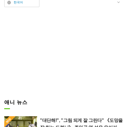
미지에는 은발을 트윈테일로 묶은
한국어
프리렌(CV: 타네자키 아츠미) 인형
이, 일면에 만개한 선명한 푸른색
꽃들을 배경으로 서 있는 모습이
담겨 있다. 데포르메된 사랑스러운
표정 뒤로는 네모필라로 추정되는
푸른 융단이 펼쳐져 있어, 마치 작
중의 '창월초'를 여행 도중에 발견
한 듯한 환상적이면서도 따뜻함이
느껴지는 샷이다.
애니 뉴스
"대단해!", "그림 되게 잘 그린다" 《도망을