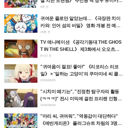
잘 치는 도련님》 주인공 역 성우 유이카와
아사키의 제13화 ED 일러스트에 찬사 속
6분 전
출
귀여운 줄로만 알았는데… 《극장판 치이
카와: 인어 섬의 비밀》 영화 개봉 전 예습
영상이 "생각 이상으로 가혹하다", "노동
18분 전
얘기뿐이다"라며 갭에 놀라는 목소리
TV 애니메이션 《공각기동대 THE GHOS
T IN THE SHELL》 제3화에서 오오츠카
아키오가 연기하는 마레스 대령 등장! 캐스
6시간 전
트 코멘트 & 엔드 카드 공개
"귀여움이 절묘! 좋아!" 《리코리스 리코
일》 × '일하는 고양이'의 쿠마미네 씨 콜라
보 발표에 "좋아!" 반응 잇따라
2026/08/05
"시치미 떼기는", "진정한 탐구자의 활동
(ㅋㅋㅋ)" 전시 미믹에 걸린 프리렌 인형에
태클 쇄도 《장송의 프리렌》
2026/08/04
"마리 씨, 귀여워", "역동감이 대단하다"
《에반게리온》 플러그슈트 차림의 3명을