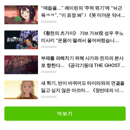
6화
“매듭을…” 레이린의 ‘주먹 꺾기’에 “뇌근
육ㅋㅋ”, “이 표정 봐” / 《못 미더운 악녀입
니다만》 4화
2026/08/04
《황천의 츠가이》 가브 가브役 성우 쿠노
미사키 “온몸이 떨려서 울어버렸습니
다…” 제17화에서의 “혼신의 명연” 비하인
2026/08/04
드를 밝히다
부패를 파헤치기 위해 사가와 전자의 본사
로 향한다… 《공각기동대 THE GHOST I
N THE SHELL》 제5화 줄거리·장면 컷·에
2026/08/04
피소드 비주얼 공개
새 학기, 반이 바뀌어도 타이라와의 연결을
잃고 싶지 않은 아즈마… 《정반대의 너와
나》 제18화 줄거리·장면 컷 해금
2026/08/04
더보기