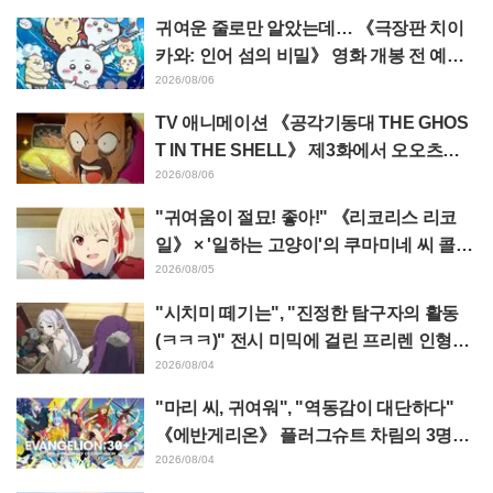
출
귀여운 줄로만 알았는데… 《극장판 치이
카와: 인어 섬의 비밀》 영화 개봉 전 예습
영상이 "생각 이상으로 가혹하다", "노동
2026/08/06
얘기뿐이다"라며 갭에 놀라는 목소리
TV 애니메이션 《공각기동대 THE GHOS
T IN THE SHELL》 제3화에서 오오츠카
아키오가 연기하는 마레스 대령 등장! 캐스
2026/08/06
트 코멘트 & 엔드 카드 공개
"귀여움이 절묘! 좋아!" 《리코리스 리코
일》 × '일하는 고양이'의 쿠마미네 씨 콜라
보 발표에 "좋아!" 반응 잇따라
2026/08/05
"시치미 떼기는", "진정한 탐구자의 활동
(ㅋㅋㅋ)" 전시 미믹에 걸린 프리렌 인형에
태클 쇄도 《장송의 프리렌》
2026/08/04
"마리 씨, 귀여워", "역동감이 대단하다"
《에반게리온》 플러그슈트 차림의 3명을
그린 마츠바라 히데노리 씨의 아름다운 드
2026/08/04
로잉 공개에 화제