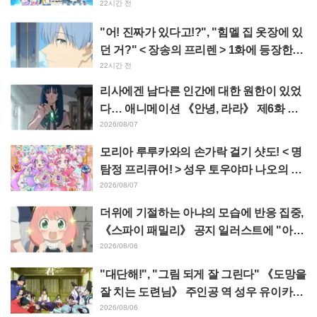
기념 이벤트 비주얼 공개
22시간 전
"어! 진짜가 있다고!?", "힘멜 집 옷장에 있
던 거?" < 장송의 프리렌 > 1화에 등장한
'암흑룡의 뿔' 공개에 팬들 경악
22시간 전
리사에겐 남다른 인간에 대한 원한이 있었
다… 애니메이션 《안녕, 라라》 제6화 줄
거리·선공개 컷 공개
2026/08/07
모리아 루루카와의 손가락 걸기 샷도! < 명
탐정 프리큐어! > 성우 토우야마 나오의 드
림 스테이지 관람 보고에 "W 아르카나다"
2026/08/07
반응
더위에 기절하는 아냐의 모습에 반응 집중,
《스파이 패밀리》 공지 일러스트에 "아냐
가 녹고 있다"
2026/08/06
"대단해!", "그림 되게 잘 그린다" 《도망을
잘 치는 도련님》 주인공 역 성우 유이카와
아사키의 제13화 ED 일러스트에 찬사 속
2026/08/06