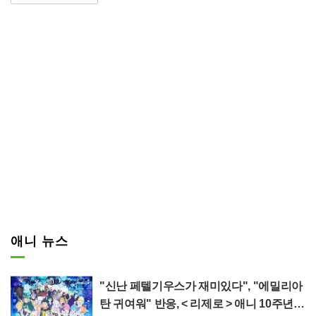
만화를 원작으로 하는 러브 코미디
다. 원인 불명의 병으로 고민하는
여고생 아카이시 쿠로에(CV: 센가
히카리)가 학원 최고의 인기남 미
나미 아라타(CV: 카지타 다이시)를
사랑하게 되어, 연심이 고조되는
순간 거대 괴수 하르곤으로 변신해
버리는 모습을 그린다.
애니 뉴스
"신난 페텔기우스가 재미있다", "에밀리아
탄 귀여워" 반응, < 리제로 > 애니 10주년