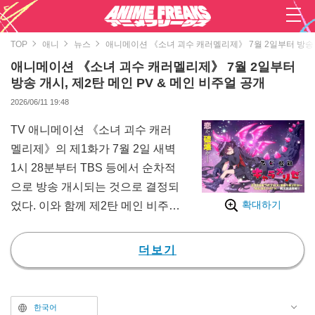
TOP
애니
뉴스
애니메이션 《소녀 괴수 캐러멜리제》 7월 2일부터 방송 개
애니메이션 《소녀 괴수 캐러멜리제》 7월 2일부터
방송 개시, 제2탄 메인 PV & 메인 비주얼 공개
2026/06/11 19:48
TV 애니메이션 《소녀 괴수 캐러
멜리제》의 제1화가 7월 2일 새벽
1시 28분부터 TBS 등에서 순차적
으로 방송 개시되는 것으로 결정되
확대하기
었다. 이와 함께 제2탄 메인 비주
얼, 메인 PV, 주제가 정보 및 관련
프로젝트의 후속 소식이 공개되었
더보기
다.
본작은 [월간 코믹 얼라이브]에서
연재 중인 아오키 스피카 작가의
한국어