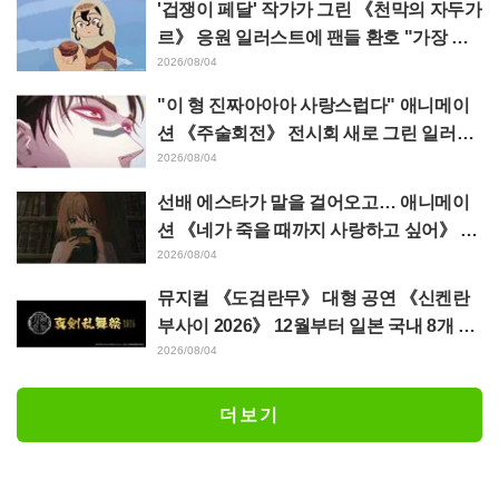
'겁쟁이 페달' 작가가 그린 《천막의 자두가
르》 응원 일러스트에 팬들 환호 "가장 평
소 그림체가 다른 사람이 그리면 이렇게 된
2026/08/04
다"
"이 형 진짜아아아 사랑스럽다" 애니메이
션 《주술회전》 전시회 새로 그린 일러스
트에서 이타도리 유지에게 다가가는 초소
2026/08/04
에 팬들 환호
선배 에스타가 말을 걸어오고… 애니메이
션 《네가 죽을 때까지 사랑하고 싶어》 제
5화 줄거리·장면 컷·WEB 예고·에피소드
2026/08/04
포스터 공개
뮤지컬 《도검란무》 대형 공연 《신켄란
부사이 2026》 12월부터 일본 국내 8개 도
시에서 개최 결정! 총 44도검남사가 집결
2026/08/04
더보기