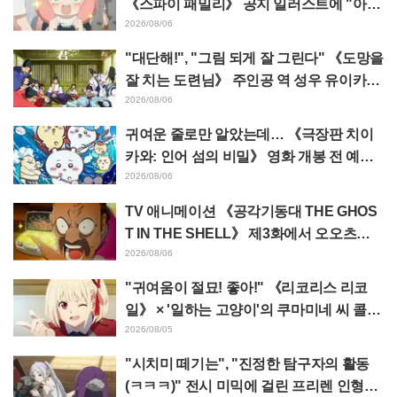
《스파이 패밀리》 공지 일러스트에 "아냐
가 녹고 있다"
2026/08/06
"대단해!", "그림 되게 잘 그린다" 《도망을
잘 치는 도련님》 주인공 역 성우 유이카와
아사키의 제13화 ED 일러스트에 찬사 속
2026/08/06
출
귀여운 줄로만 알았는데… 《극장판 치이
카와: 인어 섬의 비밀》 영화 개봉 전 예습
영상이 "생각 이상으로 가혹하다", "노동
2026/08/06
얘기뿐이다"라며 갭에 놀라는 목소리
TV 애니메이션 《공각기동대 THE GHOS
T IN THE SHELL》 제3화에서 오오츠카
아키오가 연기하는 마레스 대령 등장! 캐스
2026/08/06
트 코멘트 & 엔드 카드 공개
"귀여움이 절묘! 좋아!" 《리코리스 리코
일》 × '일하는 고양이'의 쿠마미네 씨 콜라
보 발표에 "좋아!" 반응 잇따라
2026/08/05
"시치미 떼기는", "진정한 탐구자의 활동
(ㅋㅋㅋ)" 전시 미믹에 걸린 프리렌 인형에