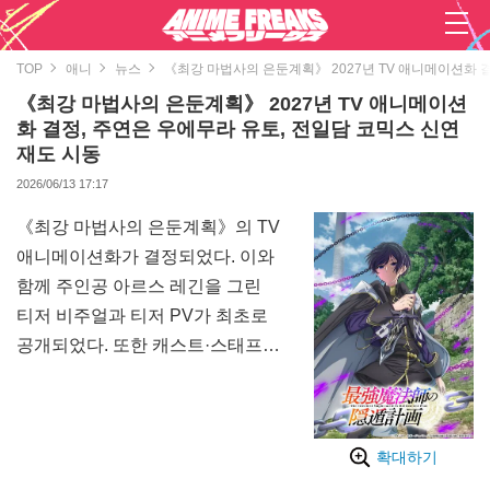
TOP
애니
뉴스
《최강 마법사의 은둔계획》 2027년 TV 애니메이션화 
《최강 마법사의 은둔계획》 2027년 TV 애니메이션
화 결정, 주연은 우에무라 유토, 전일담 코믹스 신연
재도 시동
2026/06/13 17:17
《최강 마법사의 은둔계획》의 TV
애니메이션화가 결정되었다. 이와
함께 주인공 아르스 레긴을 그린
티저 비주얼과 티저 PV가 최초로
공개되었다. 또한 캐스트·스태프
정보의 일부가 해금된 것 외에도
원작 작가진의 축전 코멘트와 일러
스트도 도착했다. 아울러 애니메이
확대하기
션화를 기념하여 아르스의 전일담