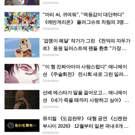
태클 쇄도 《장송의 프리렌》
2026/08/04
"마리 씨, 귀여워", "역동감이 대단하다"
《에반게리온》 플러그슈트 차림의 3명을
그린 마츠바라 히데노리 씨의 아름다운 드
2026/08/04
로잉 공개에 화제
'겁쟁이 페달' 작가가 그린 《천막의 자두가
르》 응원 일러스트에 팬들 환호 "가장 평
소 그림체가 다른 사람이 그리면 이렇게 된
2026/08/04
다"
"이 형 진짜아아아 사랑스럽다" 애니메이
션 《주술회전》 전시회 새로 그린 일러스
트에서 이타도리 유지에게 다가가는 초소
2026/08/04
에 팬들 환호
선배 에스타가 말을 걸어오고… 애니메이
션 《네가 죽을 때까지 사랑하고 싶어》 제
5화 줄거리·장면 컷·WEB 예고·에피소드
2026/08/04
포스터 공개
뮤지컬 《도검란무》 대형 공연 《신켄란
부사이 2026》 12월부터 일본 국내 8개 도
시에서 개최 결정! 총 44도검남사가 집결
2026/08/04