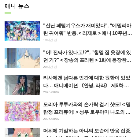
애니 뉴스
"신난 페텔기우스가 재미있다", "에밀리아
탄 귀여워" 반응, < 리제로 > 애니 10주년
기념 이벤트 비주얼 공개
19시간 전
"어! 진짜가 있다고!?", "힘멜 집 옷장에 있
던 거?" < 장송의 프리렌 > 1화에 등장한
'암흑룡의 뿔' 공개에 팬들 경악
20시간 전
리사에겐 남다른 인간에 대한 원한이 있었
다… 애니메이션 《안녕, 라라》 제6화 줄
거리·선공개 컷 공개
2026/08/07
모리아 루루카와의 손가락 걸기 샷도! < 명
탐정 프리큐어! > 성우 토우야마 나오의 드
림 스테이지 관람 보고에 "W 아르카나다"
2026/08/07
반응
더위에 기절하는 아냐의 모습에 반응 집중,