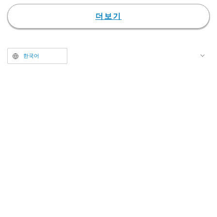
을 그린 코믹스 신연재의 시동도
결정되었다.
더보기
본작은 10만 명 이상 존재하는 마
법사의 정점에 선 최강의 마법사
아르스 레긴이 신분을 숨기고 마법
한국어
학원에 다니며 후진 육성과 마물
토벌에 도전하는 학원 액션 판타지
다. 원작 소설, 코믹스판으로 폭넓
게 전개되어 시리즈 누적 100만 부
를 돌파했다. 그런 본작의 TV 애니
메이션화가 결정되어, CBC/TBS
계열 전국 28개 국 네트워크 “아갈
애니메” 시간대에서 2027년에 방
송이 시작된다.