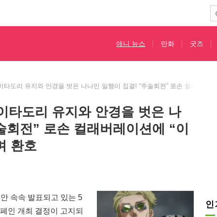
애니 뉴스
만화
굿즈
이타도리 유지와 안경을 벗은 나나민 일행이 집결! “주술회전” 로손 컬래버레이션
이타도리 유지와 안경을 벗은 나
주술회전” 로손 컬래버레이션에 “이
며 환호
안 속속 발표되고 있는 5
인
캠페인 개최 결정이 고지되