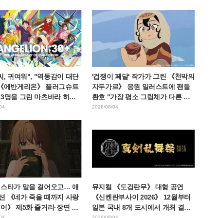
카드 공개
씨, 귀여워", "역동감이 대단
'겁쟁이 페달' 작가가 그린 《천막의
 《에반게리온》 플러그슈트
자두가르》 응원 일러스트에 팬들
 3명을 그린 마츠바라 히데
환호 "가장 평소 그림체가 다른 사
씨의 아름다운 드로잉 공개에
람이 그리면 이렇게 된다"
04
2026/08/04
에스타가 말을 걸어오고… 애
뮤지컬 《도검란무》 대형 공연
션 《네가 죽을 때까지 사랑
《신켄란부사이 2026》 12월부터
어》 제5화 줄거리·장면 컷·
일본 국내 8개 도시에서 개최 결정!
 예고·에피소드 포스터 공개
총 44도검남사가 집결
04
2026/08/04