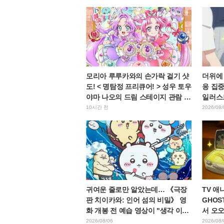
모리아 루루카와의 손가락 걸기 샷
더위에
도! < 명탐정 프리큐어! > 성우 토우
응 집중
야마 나오의 드림 스테이지 관람 보
일러스
고에 "W 아르카나다" 반응
10시간 전
2026/08/
귀여운 줄로만 알았는데… 《극장
TV 애
판 치이카와: 인어 섬의 비밀》 영
GHOST
화 개봉 전 예습 영상이 "생각 이상
서 오
으로 가혹하다", "노동 얘기뿐이
레스 대
2026/08/06
2026/08/