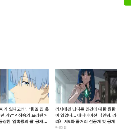
진짜가 있다고!?", "힘멜 집 옷
리사에겐 남다른 인간에 대한 원한
던 거?" < 장송의 프리렌 >
이 있었다… 애니메이션 《안녕, 라
등장한 '암흑룡의 뿔' 공개에
라》 제6화 줄거리·선공개 컷 공개
경악
8시간 전