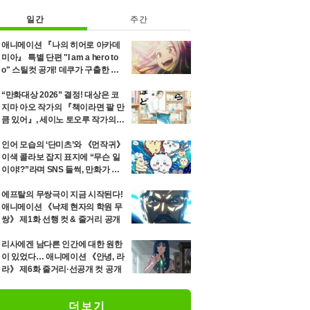
일간
주간
애니메이션 『나의 히어로 아카데
미아』 특별 단편 "I am a hero to
o" 스틸컷 공개! 데쿠가 구출한 소
녀 에리의 8년 후를 그리는 이야기
“만화대상 2026” 결정! 대상은 코
지마 아오 작가의 『책이라면 팔 만
큼 있어』, 세이노 토오루 작가의
『「단미츠」』 등 12위까지 발표
인어 모습의 ‘단미츠’와 《먼작귀》
이색 콜라보 잡지 표지에 “무슨 일
이야!?”라며 SNS 들썩, 만화가 세
이노 토오루가 최신호 고지
에프탈의 무쌍극이 지금 시작된다!
애니메이션 《낙제 현자의 학원 무
쌍》 제1화 선행 컷 & 줄거리 공개
리사에겐 남다른 인간에 대한 원한
이 있었다… 애니메이션 《안녕, 라
라》 제6화 줄거리·선공개 컷 공개
더보기