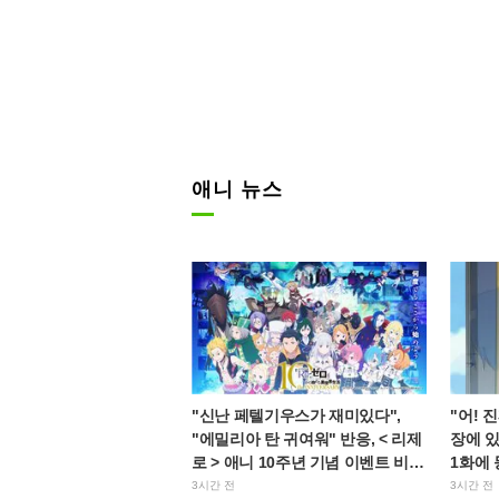
애니 뉴스
"신난 페텔기우스가 재미있다",
"어! 
"에밀리아 탄 귀여워" 반응, < 리제
장에 있
로 > 애니 10주년 기념 이벤트 비주
1화에 
얼 공개
팬들 
3시간 전
3시간 전