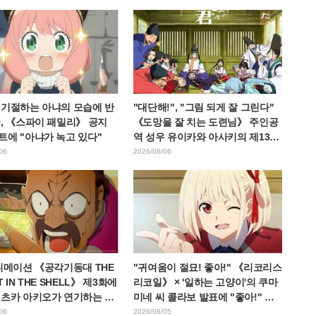
 기절하는 아냐의 모습에 반
"대단해!", "그림 되게 잘 그린다"
, 《스파이 패밀리》 공지
《도망을 잘 치는 도련님》 주인공
트에 "아냐가 녹고 있다"
역 성우 유이카와 아사키의 제13화
ED 일러스트에 찬사 속출
06
2026/08/06
니메이션 《공각기동대 THE
"귀여움이 절묘! 좋아!" 《리코리스
 IN THE SHELL》 제3화에
리코일》 × '일하는 고양이'의 쿠마
오츠카 아키오가 연기하는 마
미네 씨 콜라보 발표에 "좋아!" 반
령 등장! 캐스트 코멘트 &
응 잇따라
06
2026/08/05