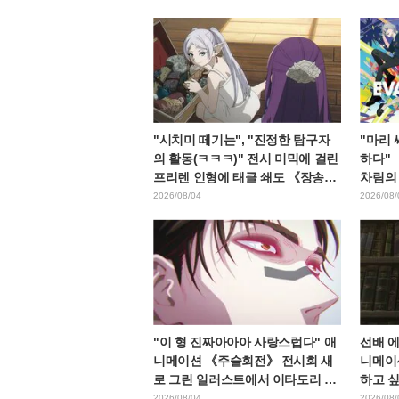
다"라며 갭에 놀라는 목소리
엔드 
"시치미 떼기는", "진정한 탐구자
"마리 
의 활동(ㅋㅋㅋ)" 전시 미믹에 걸린
하다"
프리렌 인형에 태클 쇄도 《장송의
차림의
프리렌》
노리 
2026/08/04
2026/08/
화제
"이 형 진짜아아아 사랑스럽다" 애
선배 
니메이션 《주술회전》 전시회 새
니메이
로 그린 일러스트에서 이타도리 유
하고 싶
지에게 다가가는 초소에 팬들 환호
WEB
2026/08/04
2026/08/