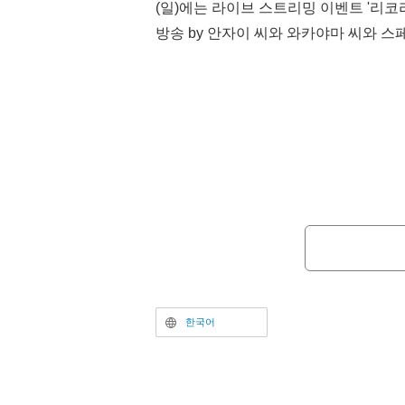
(일)에는 라이브 스트리밍 이벤트 '리코
방송 by 안자이 씨와 와카야마 씨와 스페
결정되었다.
<리코리스 리코일>은 A-1 Pictures
션 작품. 범죄를 미연에 방지하는 비밀 조직 'D
소속된 에이전트 소녀 '리코리스'인 치
페 '카페 리코리코'의 점원으로 일하면
기, 쇼핑 대행 등 다양한 의뢰를 통해 
가는 모습을 그린 버디 스토리다.
한국어