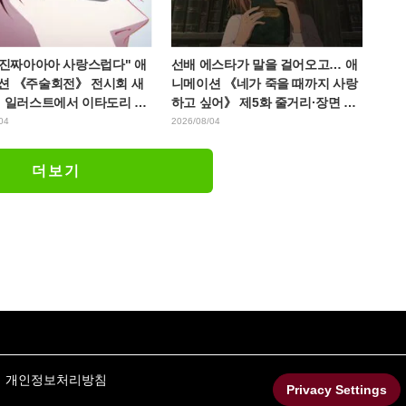
 진짜아아아 사랑스럽다" 애
선배 에스타가 말을 걸어오고… 애
션 《주술회전》 전시회 새
니메이션 《네가 죽을 때까지 사랑
린 일러스트에서 이타도리 유
하고 싶어》 제5화 줄거리·장면 컷·
 다가가는 초소에 팬들 환호
WEB 예고·에피소드 포스터 공개
04
2026/08/04
더보기
개인정보처리방침
Privacy Settings