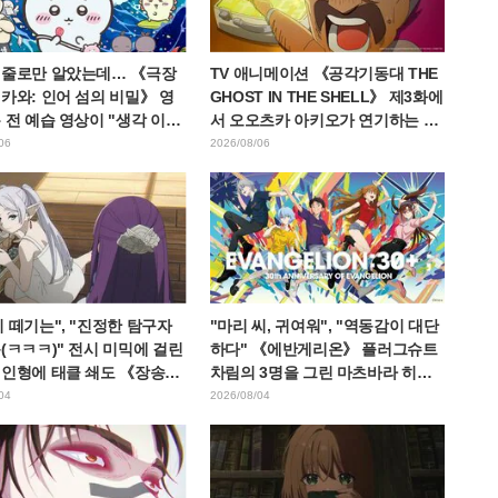
 줄로만 알았는데… 《극장
TV 애니메이션 《공각기동대 THE
카와: 인어 섬의 비밀》 영
GHOST IN THE SHELL》 제3화에
 전 예습 영상이 "생각 이상
서 오오츠카 아키오가 연기하는 마
혹하다", "노동 얘기뿐이
레스 대령 등장! 캐스트 코멘트 &
06
2026/08/06
며 갭에 놀라는 목소리
엔드 카드 공개
 떼기는", "진정한 탐구자
"마리 씨, 귀여워", "역동감이 대단
(ㅋㅋㅋ)" 전시 미믹에 걸린
하다" 《에반게리온》 플러그슈트
 인형에 태클 쇄도 《장송의
차림의 3명을 그린 마츠바라 히데
》
노리 씨의 아름다운 드로잉 공개에
04
2026/08/04
화제