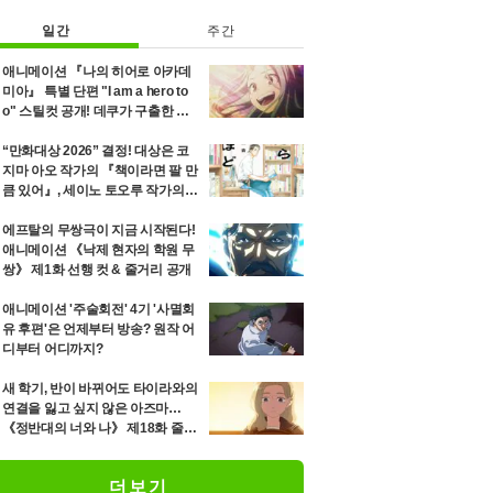
일간
주간
애니메이션 『나의 히어로 아카데
미아』 특별 단편 "I am a hero to
o" 스틸컷 공개! 데쿠가 구출한 소
녀 에리의 8년 후를 그리는 이야기
“만화대상 2026” 결정! 대상은 코
지마 아오 작가의 『책이라면 팔 만
큼 있어』, 세이노 토오루 작가의
『「단미츠」』 등 12위까지 발표
에프탈의 무쌍극이 지금 시작된다!
애니메이션 《낙제 현자의 학원 무
쌍》 제1화 선행 컷 & 줄거리 공개
애니메이션 '주술회전' 4기 '사멸회
유 후편'은 언제부터 방송? 원작 어
디부터 어디까지?
새 학기, 반이 바뀌어도 타이라와의
연결을 잃고 싶지 않은 아즈마…
《정반대의 너와 나》 제18화 줄거
리·장면 컷 해금
더보기