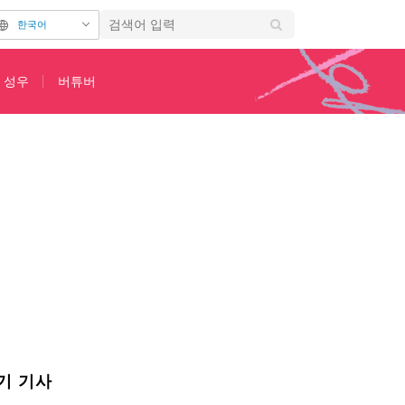
한국어
성우
버튜버
 팬들 환호
기 기사