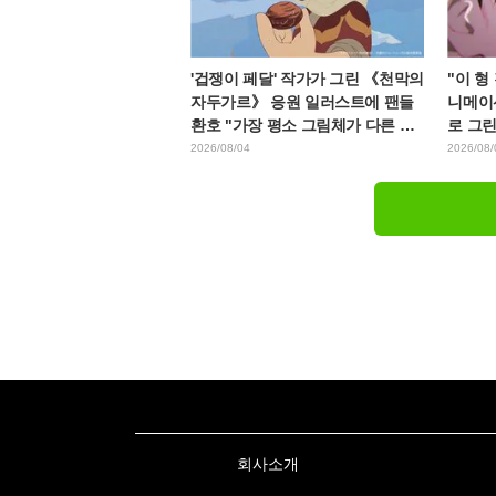
'겁쟁이 페달' 작가가 그린 《천막의
"이 형
자두가르》 응원 일러스트에 팬들
니메이
환호 "가장 평소 그림체가 다른 사
로 그
람이 그리면 이렇게 된다"
지에게
2026/08/04
2026/08/
회사소개