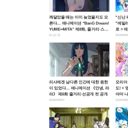
깨달았을 때는 이미 늦었을지도 모
"신난
른다… 애니메이션 “BanG Dream!
"에밀리
YUME∞MITA” 제8화, 줄거리·스틸
로 > 
컷 공개
얼 공
6시간 전
2026/08/
리사에겐 남다른 인간에 대한 원한
모리아
이 있었다… 애니메이션 《안녕, 라
도! <
라》 제6화 줄거리·선공개 컷 공개
야마 
고에 "
2026/08/07
2026/08/