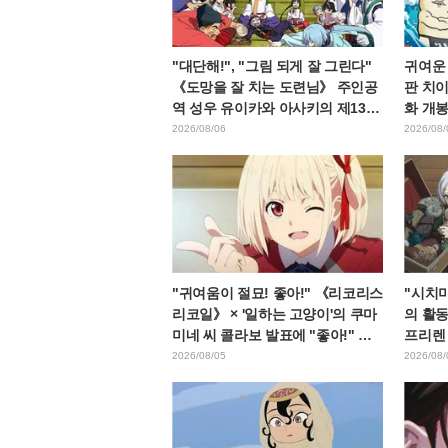
"대단해!", "그림 되게 잘 그린다"
귀여운
《도망을 잘 치는 도련님》 주인공
판 치이
역 성우 유이카와 아사키의 제13화
화 개봉
ED 일러스트에 찬사 속출
으로 가
2026/08/06
2026/08/
다"라
"귀여움이 절묘! 좋아!" 《리코리스
"시치미
리코일》 × '일하는 고양이'의 쿠마
의 활동
미네 씨 콜라보 발표에 "좋아!" 반
프리렌
응 잇따라
프리렌
2026/08/05
2026/08/