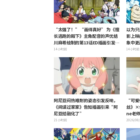
“太强了！”“画得真好” 为《擅
以为只
长逃跑的殿下》主角配音的声优结
影上映
川麻希绘制的第13话ED插画引发赞
象中更
叹
题”的
14小时前
14小时前
阿尼亚闷热难耐的姿态引发反响，
“可爱
《间谍过家家》告知插画引来“阿
丝》×
尼亚给融化了”
ne老
响不断
21小时前
2026/08