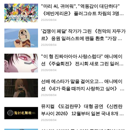
"마리 씨, 귀여워", "역동감이 대단하다"
《에반게리온》 플러그슈트 차림의 3명을
그린 마츠바라 히데노리 씨의 아름다운 드
2026/08/04
로잉 공개에 화제
'겁쟁이 페달' 작가가 그린 《천막의 자두가
르》 응원 일러스트에 팬들 환호 "가장 평
소 그림체가 다른 사람이 그리면 이렇게 된
2026/08/04
다"
"이 형 진짜아아아 사랑스럽다" 애니메이
션 《주술회전》 전시회 새로 그린 일러스
트에서 이타도리 유지에게 다가가는 초소
2026/08/04
에 팬들 환호
선배 에스타가 말을 걸어오고… 애니메이
션 《네가 죽을 때까지 사랑하고 싶어》 제
5화 줄거리·장면 컷·WEB 예고·에피소드
2026/08/04
포스터 공개
뮤지컬 《도검란무》 대형 공연 《신켄란
부사이 2026》 12월부터 일본 국내 8개 도
시에서 개최 결정! 총 44도검남사가 집결
2026/08/04