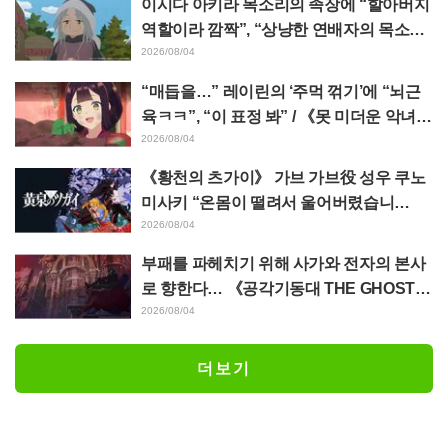
이시다 아키라 목소리의 족장에 “할아버지
역할이라 깜짝”, “상냥한 연배자의 목소리
도 좋네” 애니메이션 《천막의 자두가르》
2026/08/04
6화
“매듭을…” 레이린의 ‘주먹 꺾기’에 “뇌근
육ㅋㅋ”, “이 표정 봐” / 《못 미더운 악녀입
니다만》 4화
2026/08/04
《황천의 츠가이》 가브 가브役 성우 쿠노
미사키 “온몸이 떨려서 울어버렸습니
다…” 제17화에서의 “혼신의 명연” 비하인
2026/08/04
드를 밝히다
부패를 파헤치기 위해 사가와 전자의 본사
로 향한다… 《공각기동대 THE GHOST I
N THE SHELL》 제5화 줄거리·장면 컷·에
2026/08/04
피소드 비주얼 공개
더보기