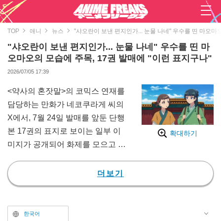
TOP
애니
뉴스
"샤오란이 보낸 편지인가... 눈물 나네" 우수를 띤 마오마
"샤오란이 보낸 편지인가... 눈물 나네" 우수를 띤 마
오마오의 모습에 주목, 17권 발매에 "이런 표지구나"
2026/07/05 17:39
<약사의 혼잣말>의 코믹스 연재를
담당하는 만화가 네코쿠라게 씨의
X에서, 7월 24일 발매를 앞둔 단행
본 17권의 표지로 보이는 일부 이
확대하기
미지가 공개되어 화제를 모으고 있
다.
게시글에서는 "단행본 17권은 7월
더보기
24일 발매입니다"라는 코멘트와
함께 일러스트가 공개되었다. 이미
지에는 '17'이라는 숫자를 배경으
한국어