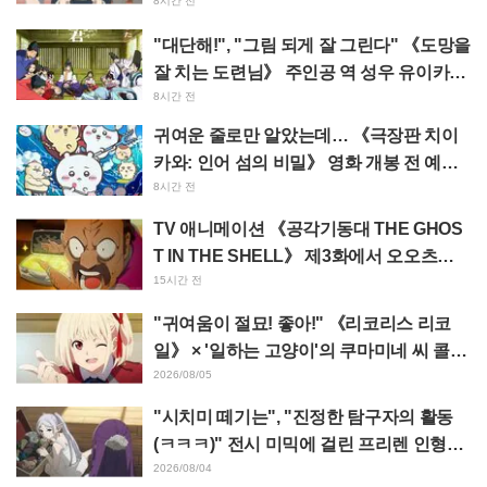
가 녹고 있다"
8시간 전
"대단해!", "그림 되게 잘 그린다" 《도망을
잘 치는 도련님》 주인공 역 성우 유이카와
아사키의 제13화 ED 일러스트에 찬사 속
8시간 전
출
귀여운 줄로만 알았는데… 《극장판 치이
카와: 인어 섬의 비밀》 영화 개봉 전 예습
영상이 "생각 이상으로 가혹하다", "노동
8시간 전
얘기뿐이다"라며 갭에 놀라는 목소리
TV 애니메이션 《공각기동대 THE GHOS
T IN THE SHELL》 제3화에서 오오츠카
아키오가 연기하는 마레스 대령 등장! 캐스
15시간 전
트 코멘트 & 엔드 카드 공개
"귀여움이 절묘! 좋아!" 《리코리스 리코
일》 × '일하는 고양이'의 쿠마미네 씨 콜라
보 발표에 "좋아!" 반응 잇따라
2026/08/05
"시치미 떼기는", "진정한 탐구자의 활동
(ㅋㅋㅋ)" 전시 미믹에 걸린 프리렌 인형에
태클 쇄도 《장송의 프리렌》
2026/08/04