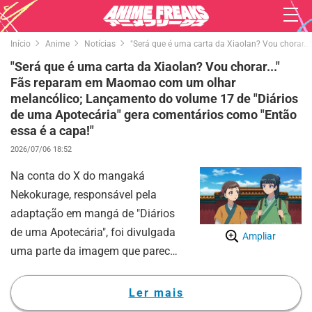
Início
Anime
Notícias
"Será que é uma carta da Xiaolan? Vou chorar.
"Será que é uma carta da Xiaolan? Vou chorar..."
Fãs reparam em Maomao com um olhar
melancólico; Lançamento do volume 17 de "Diários
de uma Apotecária" gera comentários como "Então
essa é a capa!"
2026/07/06 18:52
Na conta do X do mangaká
Nekokurage, responsável pela
adaptação em mangá de "Diários
de uma Apotecária", foi divulgada
Ampliar
uma parte da imagem que parece
ser a capa do volume 17 do
formato físico, com lançamento
Ler mais
previsto para 24 de julho, e o