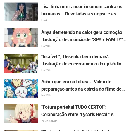
Lisa tinha um rancor incomum contra os
humanos... Reveladas a sinopse e as
imagens prévias do episódio 6 do anime
Há 4 h
"Goodbye, Lara"
Anya derretendo no calor gera comoção:
Ilustração de anúncio de "SPY x FAMILY"
rende comentários: "A Anya tá derretendo
Há 23 h
kkkk"
"Incrível!", "Desenha bem demais":
Ilustração de encerramento do episódio
13 feita por Asaki Yuikawa, dubladora do
Há 23 h
protagonista de "The Elusive Samurai",
Achei que era só fofura... Vídeo de
recebe chuva de elogios
preparação antes da estreia do filme de
"Chiikawa" gera surpresa com contraste:
Há 23 h
"Muito mais severo do que eu imaginava",
"Fofura perfeita! TUDO CERTO!":
"Só fala sobre trabalho"
Colaboração entre "Lycoris Recoil" e
Kumamine, criador do "Shigoto Neko",
2026/08/06
gera onda de respostas "TUDO CERTO!"