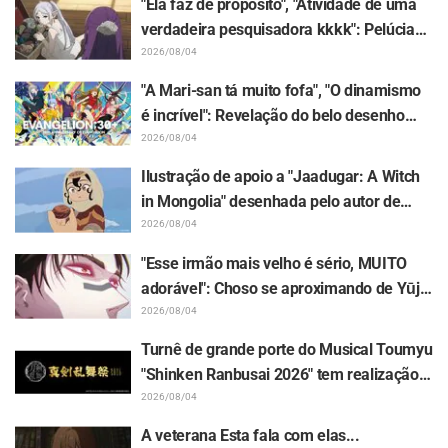
"Ela faz de propósito", "Atividade de uma
verdadeira pesquisadora kkkk": Pelúcia
de Frieren presa em um Mimic em
2026/08/04
exposição gera enxurrada de piadas em
"A Mari-san tá muito fofa", "O dinamismo
"Frieren e a Jornada Para o Além"
é incrível": Revelação do belo desenho
das três garotas em trajes Plugsuit por
2026/08/04
Hidenori Matsubara em "Evangelion" gera
Ilustração de apoio a "Jaadugar: A Witch
repercussão
in Mongolia" desenhada pelo autor de
"Yowamushi Pedal" deixa fãs radiantes: "É
2026/08/04
isso que acontece quando a pessoa com o
"Esse irmão mais velho é sério, MUITO
traço mais diferente desenha"
adorável": Choso se aproximando de Yūji
Itadori em ilustração inédita da exposição
2026/08/04
de "Jujutsu Kaisen" deixa fãs
Turnê de grande porte do Musical Toumyu
enlouquecidos
"Shinken Ranbusai 2026" tem realização
confirmada em 8 cidades do Japão a
2026/08/04
partir de dezembro! Todos os 44 Touken
A veterana Esta fala com elas...