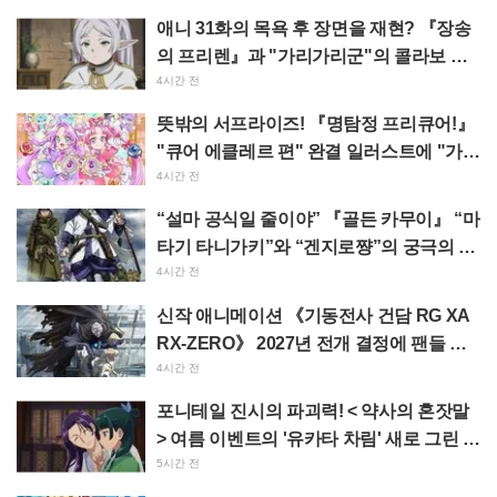
아”라는 반응
애니 31화의 목욕 후 장면을 재현? 『장송
의 프리렌』과 "가리가리군"의 콜라보 사
진이 "머리카락 바스타올 감은 스타일"이
4시간 전
라며 화제
뜻밖의 서프라이즈! 『명탐정 프리큐어!』
"큐어 에클레르 편" 완결 일러스트에 "가슴
이 뭉클해진다", "제작진의 사랑이 느껴졌
4시간 전
다"
“설마 공식일 줄이야” 『골든 카무이』 “마
타기 타니가키”와 “겐지로쨩”의 궁극의 이
지선다에 “둘 다 좋다” 반응 폭발
4시간 전
신작 애니메이션 《기동전사 건담 RG XA
RX-ZERO》 2027년 전개 결정에 팬들 환
호 “망토에 짐승 같은 팔이라니!!” “주인공
4시간 전
기 엄청 잘생겼다”
포니테일 진시의 파괴력! < 약사의 혼잣말
> 여름 이벤트의 '유카타 차림' 새로 그린 일
러스트에 "진짜 심장 멎을 뻔", "벽화로 남
5시간 전
겨야 한다"