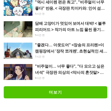
"역시 세이렌 편은 최고", "비주얼이 너무
좋다" 반응, < 극장판 치이카와: 인어 섬의
비밀 > 오늘 7월 24일 개봉
5시간 전
담배 고양이가 멋있어 보여서 대박! < 블루
피리어드 > 작가의 아트 느낌 물씬 풍기는
< 담배 고양이 > 일러스트에 "어쩌면 예대
5시간 전
에 있을 법해"
"좋겠다… 아웃도어" <장송의 프리렌>이
캠핑장에서 '장작 쪼개렌', 초현실적인 세계
관에 "매일 알차게 보내네"
7시간 전
"비주얼이… 너무 좋다", "다 모으고 싶은
녀석" 극장판 의상의 <약사의 혼잣말> 마
오마오와 진시가 정교한 피규어로 입체화
8시간 전
더보기