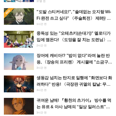
와레가 부르는 불길한 PV 화제
37분 전
"도발 스티커네요!", "쓸데없는 오지랖 Wi-
Fi 완전 쓰고 싶다" 〈주술회전〉 제8탄 사
멸회유 스티커 등장에 팬들 환호
1시간 전
중독성 있는 "오테츠키(손대기)" 멜로디가
입에 맴돈다! 〈도망을 잘 치는 도련님〉
삽입곡 MV 공개에 "레이와 시대에 시대극
2시간 전
캐릭터 송이라니" 화제 만발
장어에 캐비아!? "밥이 없다"라며 놀란 반
응, 〈장송의 프리렌〉 게시물에 "소금구이
라니 일가견 있네" 반향
3시간 전
생동감 넘치는 탄지로 일행에 "화면보다 화
려하다" 반응! 〈극장판 귀멸의 칼날: 무한
성편 제1장 아카자재래〉의 특대 광고가
3시간 전
이케부쿠로에 등장해 큰 반향
귀여운 남매! 『황천의 츠가이』 빙수를 먹
는 유르 & 아사 남매의 “일상 일러스트”에
“너무 눈부셔서 사멸” “완전 커플이잖
3시간 전