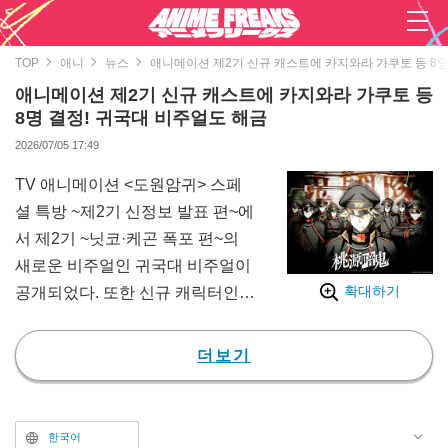
TOP
애니
뉴스
애니메이션 제2기 신규 캐스트에 카지와라 가쿠토 등 8명
애니메이션 제2기 신규 캐스트에 카지와라 가쿠토 등
8명 결정! 귀국대 비주얼도 해금
2026/07/05 17:49
TV 애니메이션 <도원암귀> 스페
셜 특방 ~제2기 신정보 발표 편~에
서 제2기 ~닛코·케곤 폭포 편~의
새로운 비주얼인 귀국대 비주얼이
확대하기
공개되었다. 또한 신규 캐릭터인
귀국대 8명과 그를 연기할 캐스트
가 해금되었다.
더보기
<도원암귀>는 시리즈 누적 발행
부수 600만 부를 돌파한 '주간 소
년 챔피언'(아키타 서점)에서 인기
한국어