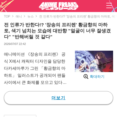
TOP
애니
뉴스
전 인류가 반한다!? '장송의 프리렌' 황금향의 마하토, 색
전 인류가 반한다!? '장송의 프리렌' 황금향의 마하
토, 색기 넘치는 모습에 대반향 "얼굴이 너무 잘생겼
다" "반해버릴 것 같다"
2026/07/07 22:42
애니메이션 《장송의 프리렌》 공
식 X에서 캐릭터 디자인을 담당한
다카세마루가 그린 「황금향의 마
하트」 일러스트가 공개되어 팬들
확대하기
사이에서 큰 화제를 모으고 있다.
공개된 일러스트는 로스앤젤레스
에서 열린 Anime Expo 2026에 맞
더보기
춰 팬과 방문객에게 주는 기념 선
물로 그려진 것이라고 한다. 일러