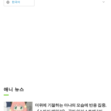
스트에서는 훌륭한 뿔과 붉은 보라
한국어
색 장발을 지니고 우아하게 차려입
은 마하트가 찻잔을 손에 들고 여
유로운 미소를 짓고 있다. 또한 같
은 게시물의 본문에서는 「제3기
【황금향 편】 2027년 10월 방영
예정」이라며 애니메이션 속편의
방영 시기도 공지되었다.
애니 뉴스
더위에 기절하는 아냐의 모습에 반응 집중,