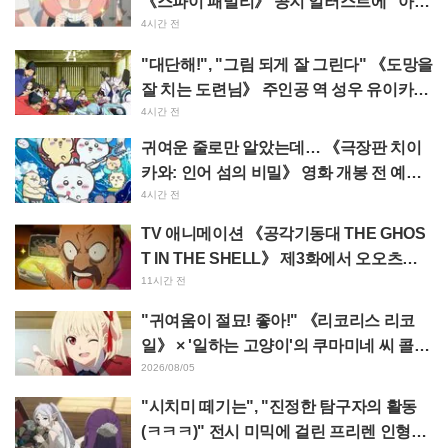
《스파이 패밀리》 공지 일러스트에 "아냐
가 녹고 있다"
4시간 전
"대단해!", "그림 되게 잘 그린다" 《도망을
잘 치는 도련님》 주인공 역 성우 유이카와
아사키의 제13화 ED 일러스트에 찬사 속
4시간 전
출
귀여운 줄로만 알았는데… 《극장판 치이
카와: 인어 섬의 비밀》 영화 개봉 전 예습
영상이 "생각 이상으로 가혹하다", "노동
4시간 전
얘기뿐이다"라며 갭에 놀라는 목소리
TV 애니메이션 《공각기동대 THE GHOS
T IN THE SHELL》 제3화에서 오오츠카
아키오가 연기하는 마레스 대령 등장! 캐스
11시간 전
트 코멘트 & 엔드 카드 공개
"귀여움이 절묘! 좋아!" 《리코리스 리코
일》 × '일하는 고양이'의 쿠마미네 씨 콜라
보 발표에 "좋아!" 반응 잇따라
2026/08/05
"시치미 떼기는", "진정한 탐구자의 활동
(ㅋㅋㅋ)" 전시 미믹에 걸린 프리렌 인형에