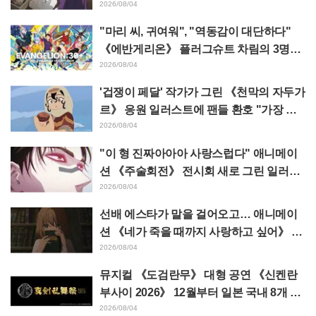
태클 쇄도 《장송의 프리렌》
2026/08/04
"마리 씨, 귀여워", "역동감이 대단하다"
《에반게리온》 플러그슈트 차림의 3명을
그린 마츠바라 히데노리 씨의 아름다운 드
2026/08/04
로잉 공개에 화제
'겁쟁이 페달' 작가가 그린 《천막의 자두가
르》 응원 일러스트에 팬들 환호 "가장 평
소 그림체가 다른 사람이 그리면 이렇게 된
2026/08/04
다"
"이 형 진짜아아아 사랑스럽다" 애니메이
션 《주술회전》 전시회 새로 그린 일러스
트에서 이타도리 유지에게 다가가는 초소
2026/08/04
에 팬들 환호
선배 에스타가 말을 걸어오고… 애니메이
션 《네가 죽을 때까지 사랑하고 싶어》 제
5화 줄거리·장면 컷·WEB 예고·에피소드
2026/08/04
포스터 공개
뮤지컬 《도검란무》 대형 공연 《신켄란
부사이 2026》 12월부터 일본 국내 8개 도
시에서 개최 결정! 총 44도검남사가 집결
2026/08/04