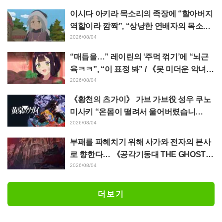
이시다 아키라 목소리의 족장에 “할아버지
역할이라 깜짝”, “상냥한 연배자의 목소리
도 좋네” 애니메이션 《천막의 자두가르》
2026/08/04
6화
“매듭을…” 레이린의 ‘주먹 꺾기’에 “뇌근
육ㅋㅋ”, “이 표정 봐” / 《못 미더운 악녀입
니다만》 4화
2026/08/04
《황천의 츠가이》 가브 가브役 성우 쿠노
미사키 “온몸이 떨려서 울어버렸습니
다…” 제17화에서의 “혼신의 명연” 비하인
2026/08/04
드를 밝히다
부패를 파헤치기 위해 사가와 전자의 본사
로 향한다… 《공각기동대 THE GHOST I
N THE SHELL》 제5화 줄거리·장면 컷·에
2026/08/04
피소드 비주얼 공개
더보기