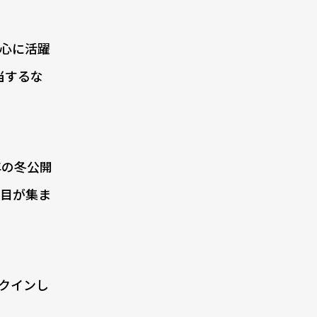
中心に活躍
当するな
年の冬公開
注目が集ま
クインし