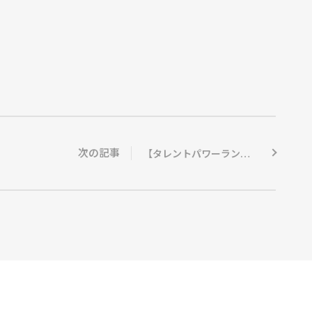
次の記事
【タレントパワーランキング】2024年ネクストブレイクランキングを発表！男性タレント1位は窪塚愛流、女性タレント1位は出口夏希