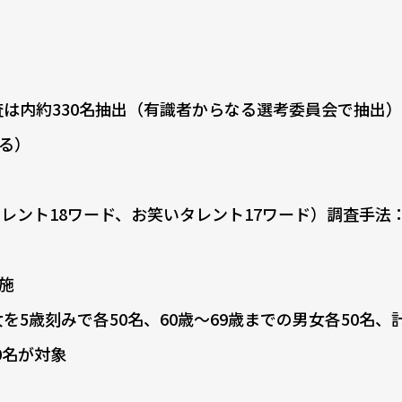
査は内約330名抽出（有識者からなる選考委員会で抽出）
る）
レント18ワード、お笑いタレント17ワード）調査手法：
実施
5歳刻みで各50名、60歳～69歳までの男女各50名、計
0名が対象