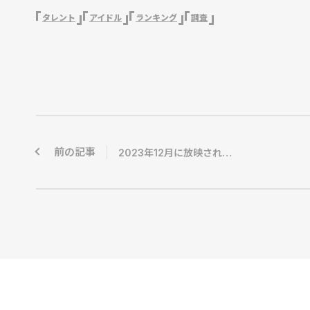
タレント
アイドル
ランキング
調査
前の記事
2023年12月に放映されたテレビCMの指名検索ランキング 1位はAmazonブラックフライデー【ノバセル調査】