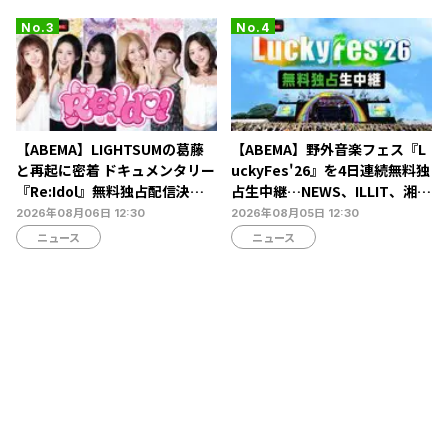
トーク
【ABEMA】LIGHTSUMの葛藤
【ABEMA】野外音楽フェス『L
と再起に密着 ドキュメンタリー
uckyFes'26』を4日連続無料独
『Re:Idol』無料独占配信決
占生中継…NEWS、ILLIT、湘南
定…デビュー6年目の壁と2年間
乃風ら60組以上が集結
2026年08月06日 12:30
2026年08月05日 12:30
の空白期に迫る
ニュース
ニュース