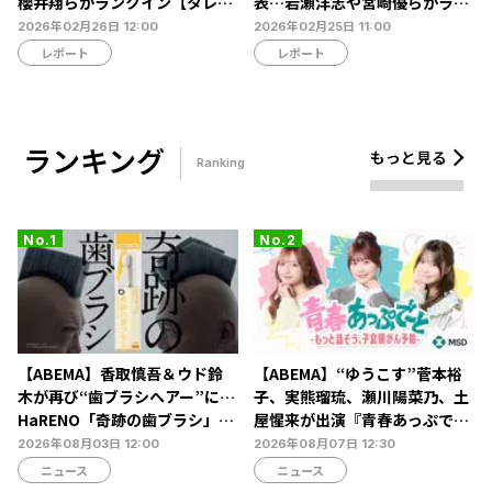
櫻井翔らがランクイン【タレン
表…岩瀬洋志や宮崎優らがラン
トパワーランキング】
クイン【タレントパワーランキ
2026年02月26日 12:00
2026年02月25日 11:00
ング】
レポート
レポート
ランキング
もっと見る
Ranking
【ABEMA】香取慎吾＆ウド鈴
【ABEMA】“ゆうこす”菅本裕
木が再び“歯ブラシヘアー”に…
子、実熊瑠琉、瀬川陽菜乃、土
HaRENO「奇跡の歯ブラシ」新
屋惺来が出演『青春あっぷで～
TVCMの放映開始
と -もっと話そう、子宮頸がん
2026年08月03日 12:00
2026年08月07日 12:30
予防-』放送決定…恋愛・人間
ニュース
ニュース
関係からカラダの悩みまで本音