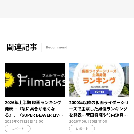
関連記事
Recommend
2026年上半期 映画ランキング
2000年以降の仮面ライダーシリ
発表…『急に具合が悪くな
ーズで主演した男優ランキング
る』、『SUPER BEAVER LIVE
を発表…菅田将暉や竹内涼真ら
& DOCUMENTARY -現在地-』
がランクイン【タレントパワー
2026年07月28日 12:00
2026年06月30日 11:00
が第1位を獲得【Filmarks調
ランキング】
レポート
レポート
べ】