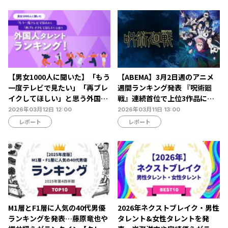
【男女1000人に聞いた】「もう
【ABEMA】3月2日週のアニメ
一度テレビで見たい」「再ブレ
週間ランキング発表 『呪術廻
イクしてほしい」と思う外国人
戦』連続首位で上位3作品に変
タレントランキング…ボビー・
動なし
2026年03月12日 12:00
2026年03月11日 13:00
オロゴンやビビアン・スーらが
レポート
レポート
ランクイン【NEXER調査】
M1層とF1層に人気の40代男優
2026年ネクストブレイク・男性
ランキングを発表…藤原竜也や
タレント&女性タレントを発